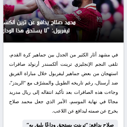
في مشهد أثار الكثير من الجدل بين جماهير كرة القدم،
تلقى النجم الإنجليزي ترينت ألكسندر أرنولد صافرات
استهجان من بعض جماهير ليفربول خلال مباراة الفريق
ضد آرسنال، رغم تاريخه الطويل والمشرّف مع “الريدز”،
وجاءت هذه الصافرات بعد تأكيد انتقاله إلى ريال مدريد
مجانًا في نهاية الموسم، الأمر الذي جعل محمد صلاح
يخرج عن صمته ليدافع عن اللاعب.
صلاح يدافع: “ترينت يستحق وداعًا يليق به”