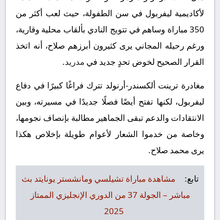
لأكاديمية ليفربول في سن الطفولة، حيث لعب أكثر من
350 مباراة وساهم في تتويج النادي بألقاب محلية وقارية،
ورغم رحيله المجاني يرى كثيرون أبرزهم صلاح، أنه اتخذ
القرار الصحيح لخوض تحدٍ جديد في
مدريد
.
مغادرة ترينت ألكسندر-أرنولد تترك فراغًا كبيرًا في دفاع
ليفربول، لكنها تفتح أيضًا فصلًا جديدًا في مسيرته، وبين
الانتقادات والدعم تبقى الجماهير مطالبة بإنصاف نجومها،
وخاصة من خدموا الشعار لأعوام طويلة بإخلاص هكذا
يرى محمد صلاح.
تابع:
مشاهدة مباراة تشيلسي ومانشستر يونايتد بث
مباشر – الجولة 37 من الدوري الإنجليزي الممتاز
2025