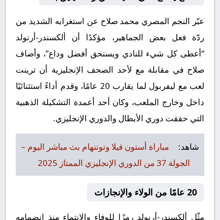
عبّر النجم المصري محمد صلاح عن استغرابه الشديد من
ردّة فعل بعض الجماهير، مؤكدًا أن ألكسندر-أرنولد
“أعطى كل شيء للنادي ويستحق أفضل وداع”، وأضاف
صلاح في مقابلة مع لأحد الصحف الإنجليزية أن ترينت
لعب مع ليفربول لما يقارب 20 عامًا، وقدم أداءً استثنائيًا
داخل وخارج الملعب، وكان أحد أعمدة التشكيلة الذهبية
التي حققت دوري الأبطال والدوري الإنجليزي.
شاهد:
مباراة أستون فيلا وتوتنهام بث مباشر اليوم –
الجولة 37 من الدوري الإنجليزي الممتاز 2025
20 عامًا من الولاء والإنجازات
مثّل ألكسندر-أرنولد رمزًا للوفاء والانتماء منذ انضمامه