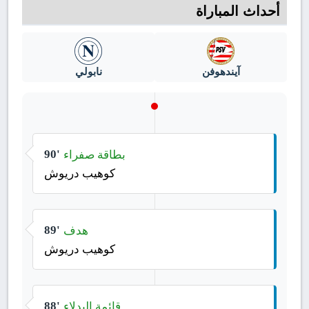
أحداث المباراة
آيندهوفن
نابولي
بطاقة صفراء
90'
كوهيب دريوش
هدف
89'
كوهيب دريوش
قائمة البدلاء
88'