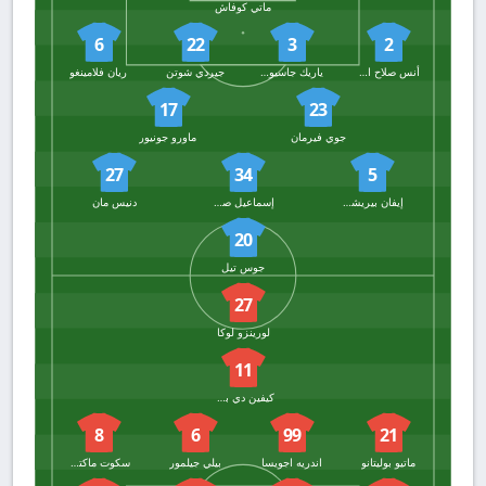
ماتي كوفاش
6
22
3
2
أنس صلاح الدين
ياريك جاسيوروفسكي
جيردي شوتن
ريان فلامينغو
17
23
جوي فيرمان
ماورو جونيور
27
34
5
إيفان بيريشيتش
إسماعيل صيباري
دنيس مان
20
جوس تيل
27
لورينزو لوكا
11
كيفين دي بروين
8
6
99
21
ماتيو بوليتانو
اندريه اجويسا
بيلي جيلمور
سكوت ماكتومناي