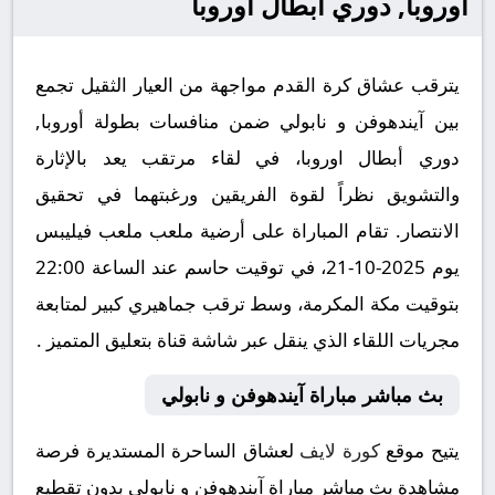
أوروبا, دوري أبطال اوروبا
يترقب عشاق كرة القدم مواجهة من العيار الثقيل تجمع
بين آيندهوفن و نابولي ضمن منافسات بطولة أوروبا,
دوري أبطال اوروبا، في لقاء مرتقب يعد بالإثارة
والتشويق نظراً لقوة الفريقين ورغبتهما في تحقيق
الانتصار. تقام المباراة على أرضية ملعب ملعب فيليبس
يوم 2025-10-21، في توقيت حاسم عند الساعة 22:00
بتوقيت مكة المكرمة، وسط ترقب جماهيري كبير لمتابعة
مجريات اللقاء الذي ينقل عبر شاشة قناة بتعليق المتميز .
بث مباشر مباراة آيندهوفن و نابولي
يتيح موقع
كورة لايف
لعشاق الساحرة المستديرة فرصة
مشاهدة بث مباشر مباراة آيندهوفن و نابولي بدون تقطيع