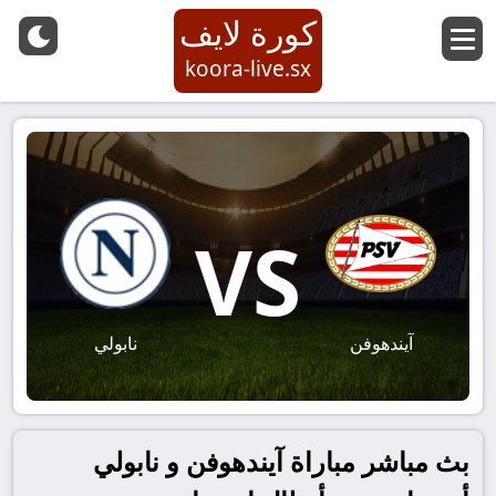
كورة لايف
koora-live.sx
VS
آيندهوفن
نابولي
بث مباشر مباراة آيندهوفن و نابولي