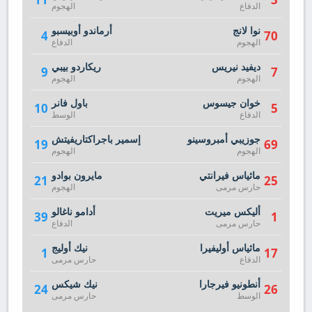
الدفاع
الهجوم
نوا لانج
أرماندو أوبيسبو
4
70
الهجوم
الدفاع
ديفيد نيريس
ريكاردو بيبي
9
7
الهجوم
الهجوم
خوان جيسوس
باول فانر
10
5
الدفاع
الوسط
جوزيبي أمبروسينو
إسمير باجراكتاريفيتش
19
69
الهجوم
الهجوم
ماثياس فيرانتي
مايرون بوادو
21
25
حارس مرمى
الهجوم
أليكس ميريت
أدامو ناغالو
39
1
حارس مرمى
الدفاع
ماثياس أوليفيرا
نيك أوليج
1
17
الدفاع
حارس مرمى
أنطونيو فيرجارا
نيك شيكس
24
26
الوسط
حارس مرمى