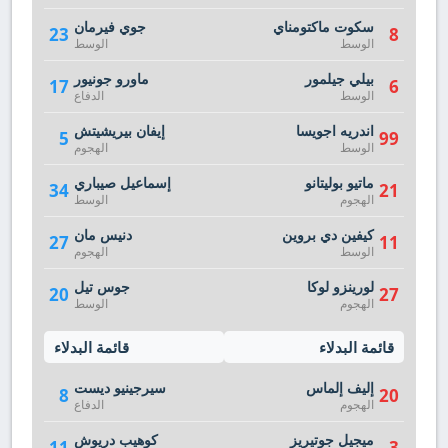
سكوت ماكتومناي
جوي فيرمان
23
8
الوسط
الوسط
بيلي جيلمور
ماورو جونيور
17
6
الوسط
الدفاع
اندريه اجويسا
إيفان بيريشيتش
5
99
الوسط
الهجوم
ماتيو بوليتانو
إسماعيل صيباري
34
21
الهجوم
الوسط
كيفين دي بروين
دنيس مان
27
11
الوسط
الهجوم
لورينزو لوكا
جوس تيل
20
27
الهجوم
الوسط
قائمة البدلاء
قائمة البدلاء
إليف إلماس
سيرجينيو ديست
8
20
الهجوم
الدفاع
ميجيل جوتيريز
كوهيب دريوش
11
3