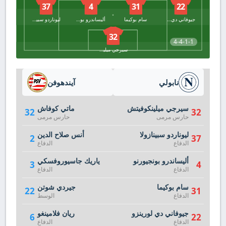
37
4
31
22
جيوفاني دي لورينزو
سام بوكيما
أليساندرو بونجيورنو
ليوناردو سبينازولا
32
4-4-1-1
سيرجي ميلينكوفيتش
نابولي
آيندهوفن
سيرجي ميلينكوفيتش
ماتي كوفاش
32
32
حارس مرمى
حارس مرمى
ليوناردو سبينازولا
أنس صلاح الدين
2
37
الدفاع
الدفاع
أليساندرو بونجيورنو
ياريك جاسيوروفسكي
3
4
الدفاع
الدفاع
سام بوكيما
جيردي شوتن
22
31
الدفاع
الوسط
جيوفاني دي لورينزو
ريان فلامينغو
6
22
الدفاع
الدفاع