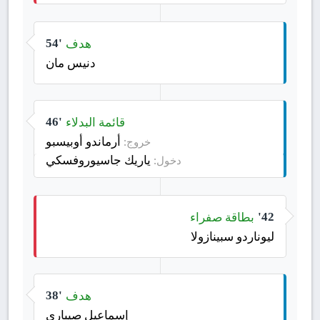
هدف
54'
دنيس مان
قائمة البدلاء
46'
أرماندو أوبيسبو
خروج:
ياريك جاسيوروفسكي
دخول:
بطاقة صفراء
42'
ليوناردو سبينازولا
هدف
38'
إسماعيل صيباري