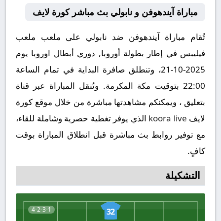
مباراة آيندهوفن و نابولي بث مباشر كورة لايف
تُقام مباراة آيندهوفن ضد نابولي على ملعب ملعب
فيليبس في إطار بطولة أوروبا, دوري أبطال اوروبا يوم
2025-10-21، وتنطلق صافرة البداية في تمام الساعة
22:00 بتوقيت مكة المكرمة. وتُنقل المباراة عبر قناة
بتعليق ، ويمكنكم مشاهدتها مباشرة من خلال موقع كورة
لايف
koora live
الذي يوفر تغطية حصرية وشاملة للقاء،
مع توفير روابط بث مباشرة قبل انطلاق المباراة بوقت
كافٍ.
التشكيلة
4-2-3-1
32