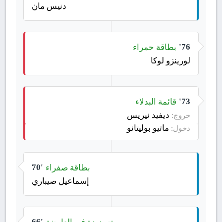
دنيس مان
بطاقة حمراء
76'
لورينزو لوكا
قائمة البدلاء
73'
ديفيد نيريس
خروج:
ماتيو بوليتانو
دخول:
بطاقة صفراء
70'
إسماعيل صيباري
تسديدة في العارضة
66'