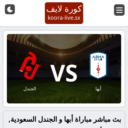
كورة لايف
koora-live.sx
VS
أبها
الجندل
بث مباشر مباراة أبها و الجندل السعودية,