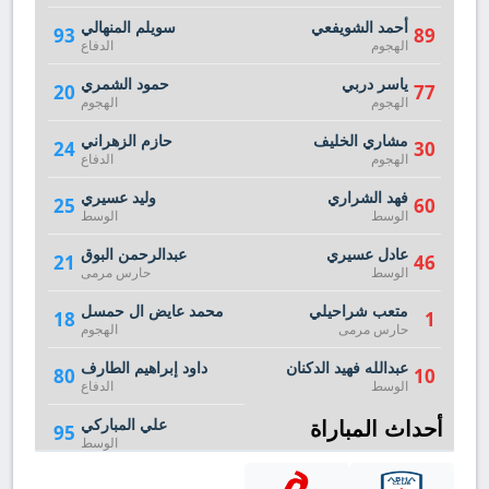
أحمد الشويفعي
سويلم المنهالي
93
89
الهجوم
الدفاع
ياسر دربي
حمود الشمري
20
77
الهجوم
الهجوم
مشاري الخليف
حازم الزهراني
24
30
الهجوم
الدفاع
فهد الشراري
وليد عسيري
25
60
الوسط
الوسط
عادل عسيري
عبدالرحمن البوق
21
46
الوسط
حارس مرمى
متعب شراحيلي
محمد عايض ال حمسل
18
1
حارس مرمى
الهجوم
عبدالله فهيد الدكنان
داود إبراهيم الطارف
80
10
الوسط
الدفاع
أحداث المباراة
علي المباركي
95
الوسط