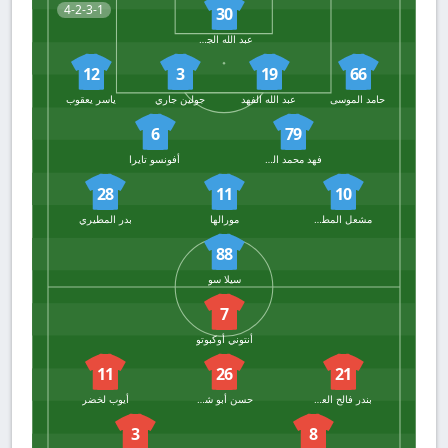
4-2-3-1
30
عبد الله الجدعاني
12
3
19
66
حامد الموسى
عبد الله الفهد
جولين جاري
ياسر يعقوب
6
79
فهد محمد الجيزاني
أفونسو تايرا
28
11
10
مشعل المطيري
مورالها
بدر المطيري
88
سيلا سو
7
أنتوني أوكبوتو
11
26
21
بندر فالح العنزي
حسن أبو شاهين
أيوب لخضر
3
8