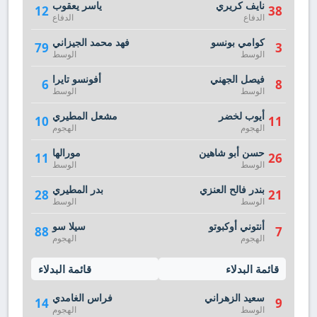
نايف كريري
ياسر يعقوب
12
38
الدفاع
الدفاع
كوامي بونسو
فهد محمد الجيزاني
79
3
الوسط
الوسط
فيصل الجهني
أفونسو تايرا
6
8
الوسط
الوسط
أيوب لخضر
مشعل المطيري
10
11
الهجوم
الهجوم
حسن أبو شاهين
مورالها
11
26
الوسط
الوسط
بندر فالح العنزي
بدر المطيري
28
21
الوسط
الوسط
أنتوني أوكبوتو
سيلا سو
88
7
الهجوم
الهجوم
قائمة البدلاء
قائمة البدلاء
سعيد الزهراني
فراس الغامدي
14
9
الوسط
الهجوم