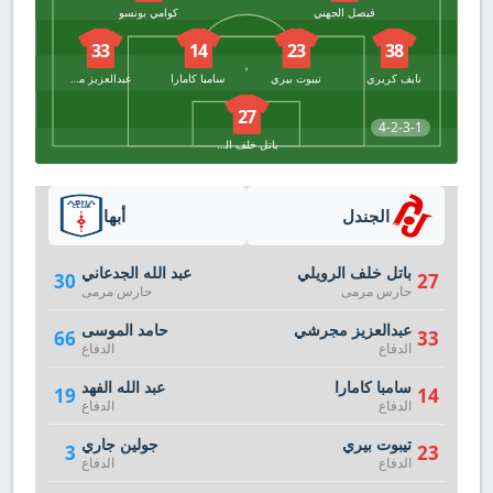
فيصل الجهني
كوامي بونسو
33
14
23
38
نايف كريري
تيبوت بيري
سامبا كامارا
عبدالعزيز مجرشي
27
4-2-3-1
باتل خلف الرويلي
الجندل
أبها
باتل خلف الرويلي
عبد الله الجدعاني
30
27
حارس مرمى
حارس مرمى
عبدالعزيز مجرشي
حامد الموسى
66
33
الدفاع
الدفاع
سامبا كامارا
عبد الله الفهد
19
14
الدفاع
الدفاع
تيبوت بيري
جولين جاري
3
23
الدفاع
الدفاع