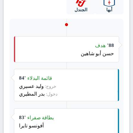
أبها
الجندل
هدف
88'
حسن أبو شاهين
قائمة البدلاء
84'
وليد عسيري
خروج:
بدر المطيري
دخول:
بطاقة صفراء
83'
أفونسو تايرا