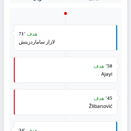
هدف
71'
لازار ساماردزيتش
هدف
50'
Ajayi
هدف
45'
Žlibanović
هدف
34'