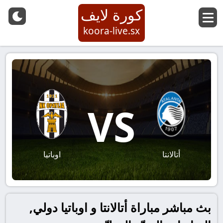
كورة لايف
koora-live.sx
VS
أتالانتا
اوباتيا
بث مباشر مباراة أتالانتا و اوباتيا دولي,