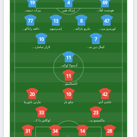
19
4
69
هونست أهانور
إيزاك هين
بيرات ديمسيتي
77
13
8
47
لورينزو بيرناسكوني
ماريو بازاليتش
إيديرسون
دافيد زاباكوستا
10
7
كمال دين سوليمانا
لازار ساماردزيتش
11
أديمولا لوكمان
11
أناستاسيوس دوفيكاس
20
10
42
جايدن أدي
نيكو باز
مارتن باتورينا
33
23
ماكسيمو بيروني
لوكاس دا كونها
31
34
14
28