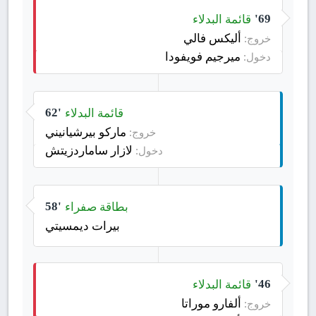
قائمة البدلاء
69'
أليكس فالي
خروج:
ميرجيم فويفودا
دخول:
قائمة البدلاء
62'
ماركو بيرشيانيني
خروج:
لازار ساماردزيتش
دخول:
بطاقة صفراء
58'
بيرات ديمسيتي
قائمة البدلاء
46'
ألفارو موراتا
خروج: