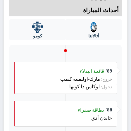
أحداث المباراة
أتالانتا
كومو
قائمة البدلاء
89'
مارك-اوليفييه كيمب
خروج:
لوكاس دا كونها
دخول:
بطاقة صفراء
88'
جايدن أدي