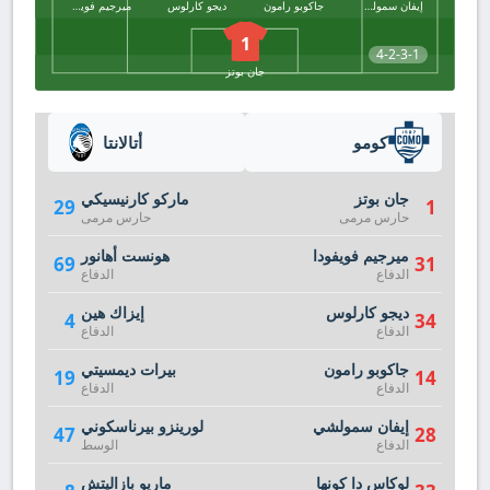
إيفان سمولشي
جاكوبو رامون
ديجو كارلوس
ميرجيم فويفودا
1
4-2-3-1
جان بوتز
كومو
أتالانتا
جان بوتز
ماركو كارنيسيكي
29
1
حارس مرمى
حارس مرمى
ميرجيم فويفودا
هونست أهانور
69
31
الدفاع
الدفاع
ديجو كارلوس
إيزاك هين
4
34
الدفاع
الدفاع
جاكوبو رامون
بيرات ديمسيتي
19
14
الدفاع
الدفاع
إيفان سمولشي
لورينزو بيرناسكوني
47
28
الدفاع
الوسط
لوكاس دا كونها
ماريو بازاليتش