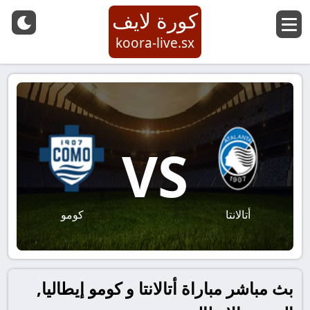
كورة لايف
koora-live.sx
VS
أتالانتا
كومو
بث مباشر مباراة أتالانتا و كومو إيطاليا,