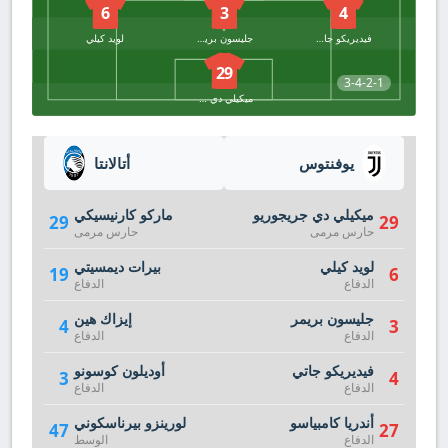
6
3
4
فيديريكو جاتي
جليسون بريمر
لويد كيلي
29
3-4-2-1
ميكيلي دي جريجوريو
يوفنتوس
أتالانتا
ميكيلي دي جريجوريو
ماركو كارنيسيكي
29
29
حارس مرمى
حارس مرمى
لويد كيلي
بيرات ديمسيتي
19
6
الدفاع
الدفاع
جليسون بريمر
إيزاك هين
4
3
الدفاع
الدفاع
فيديريكو جاتي
أوديلون كوسونو
3
4
الدفاع
الدفاع
أندريا كامبياسو
لورينزو بيرناسكوني
47
27
الدفاع
الوسط