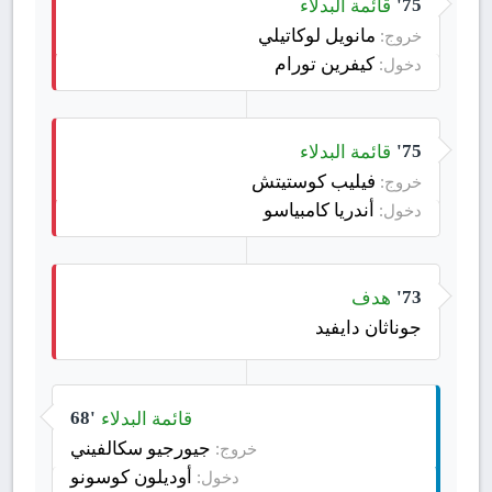
قائمة البدلاء
75'
مانويل لوكاتيلي
خروج:
كيفرين تورام
دخول:
قائمة البدلاء
75'
فيليب كوستيتش
خروج:
أندريا كامبياسو
دخول:
هدف
73'
جوناثان دايفيد
قائمة البدلاء
68'
جيورجيو سكالفيني
خروج:
أوديلون كوسونو
دخول: