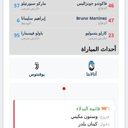
فاكوندو جونزاليس
ماركو سبورتيلو
57
46
الدفاع
حارس مرمى
Bruno Martinez
إبراهيم سليمانا
6
47
الدفاع
الوسط
كارلو بنسوليو
باولو فيسمارا
95
23
حارس مرمى
حارس مرمى
أحداث المباراة
أتالانتا
يوفنتوس
قائمة البدلاء
90'
1
وستون مكيني
خروج:
كينان يلدز
دخول: