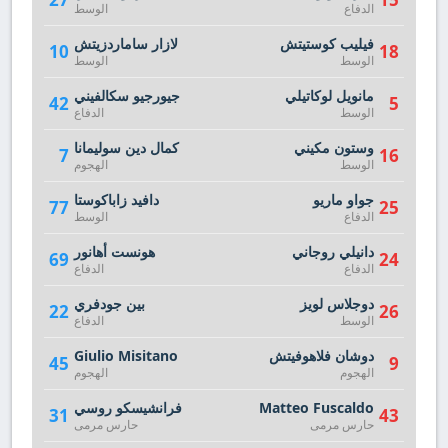
الدفاع
الوسط
فيليب كوستيتش
لازار ساماردزيتش
10
18
الوسط
الوسط
مانويل لوكاتيلي
جيورجيو سكالفيني
42
5
الوسط
الدفاع
وستون مكيني
كمال دين سوليمانا
7
16
الوسط
الهجوم
جواو ماريو
دافيد زاباكوستا
77
25
الدفاع
الوسط
دانيلي روجاني
هونست أهانور
69
24
الدفاع
الدفاع
دوجلاس لويز
بين جودفري
22
26
الوسط
الدفاع
دوشان فلاهوفيتش
Giulio Misitano
45
9
الهجوم
الهجوم
Matteo Fuscaldo
فرانشيسكو روسي
31
43
حارس مرمى
حارس مرمى