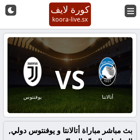
كورة لايف
koora-live.sx
VS
أتالانتا
يوفنتوس
بث مباشر مباراة أتالانتا و يوفنتوس دولي,