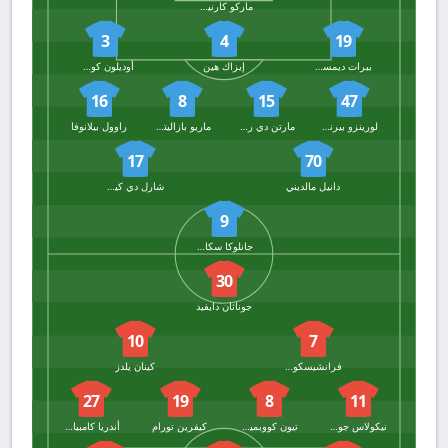
ماركو كارنيسيكي
3
4
19
بيرات ديمسيتي
إيزاك هين
أوديلون كوسونو
16
8
15
47
لورينزو بيرناسكوني
مارتن دي رون
ماريو بازاليتش
راوول بيلانوفا
17
70
دانيل مالديني
شارل دي كيتيلير
9
جانلوكا سكاماكا
30
جوناثان دايفيد
10
7
فرانشيسكو كونسيساو
كينان يلدز
27
19
8
11
نيكولاس جونزاليس
تيون كووبميينيرز
كيفرين تورام
أندريا كامبياسو