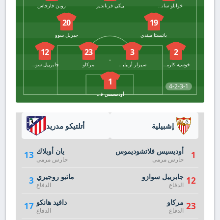
خوانلو سانشيز
بيكي فرنانديز
روبن فارجاس
20
19
باتيستا ميندي
جبريل سوو
12
23
3
2
خوسيه كارمونا
سيزار أزبيليكويتا
مركاو
جابرييل سوازو
1
4-2-3-1
أوديسيس فلاتشوديموس
إشبيلية
أتلتيكو مدريد
أوديسيس فلاتشوديموس
يان أوبلاك
13
1
حارس مرمى
حارس مرمى
جابرييل سوازو
ماتيو روجيري
3
12
الدفاع
الدفاع
مركاو
دافيد هانكو
17
23
الدفاع
الدفاع