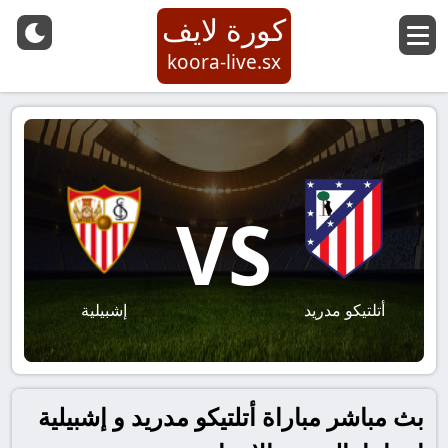
كورة لايف
koora-live.sx
VS
أتلتيكو مدريد
إشبيلية
بث مباشر مباراة أتلتيكو مدريد و إشبيلية