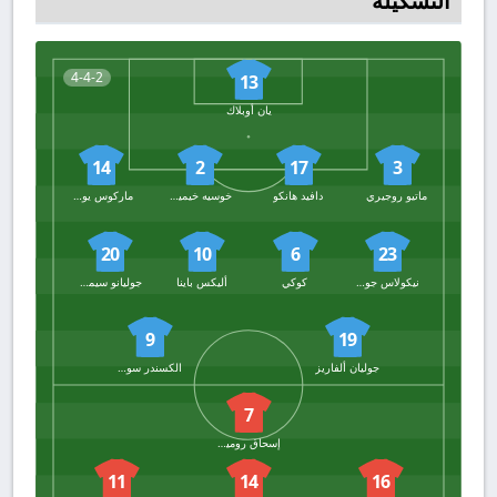
التشكيلة
4-4-2
13
يان أوبلاك
14
2
17
3
ماتيو روجيري
دافيد هانكو
خوسيه خيمينيز
ماركوس يورينتي
20
10
6
23
نيكولاس جونزاليس
كوكي
أليكس باينا
جوليانو سيميوني
9
19
جوليان ألفاريز
الكسندر سورلوث
7
إسحاق روميرو
11
14
16