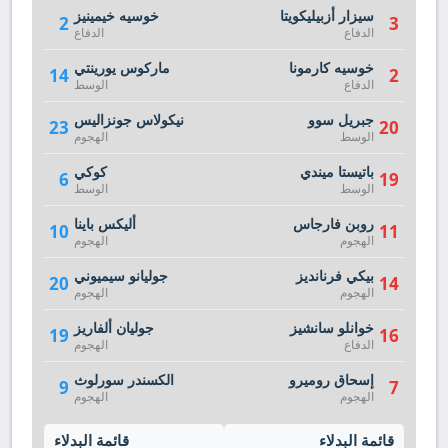
سيزار أزبيليكويتا
خوسيه خيمينيز
2
3
الدفاع
الدفاع
خوسيه كارمونا
ماركوس يورينتي
14
2
الدفاع
الوسط
جبريل سوو
نيكولاس جونزاليس
23
20
الوسط
الهجوم
باتيستا ميندي
كوكي
6
19
الوسط
الوسط
روبن فارجاس
أليكس باينا
10
11
الهجوم
الهجوم
بيكي فرنانديز
جوليانو سيميوني
20
14
الهجوم
الهجوم
خوانلو سانشيز
جوليان ألفاريز
19
16
الدفاع
الهجوم
إسحاق روميرو
الكسندر سورلوث
9
7
الهجوم
الهجوم
قائمة البدلاء
قائمة البدلاء