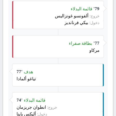
قائمة البدلاء
79'
ألفونسو غونزاليس
خروج:
بيكي فرنانديز
دخول:
بطاقة صفراء
77'
مركاو
هدف
77'
تياغو ألمادا
قائمة البدلاء
74'
انطوان جريزمان
خروج:
أليكس باينا
دخول: