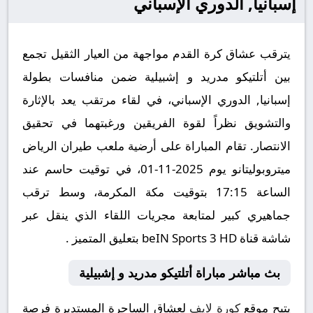
إسبانيا, الدوري الإسباني
يترقب عشاق كرة القدم مواجهة من العيار الثقيل تجمع
بين أتلتيكو مدريد و إشبيلية ضمن منافسات بطولة
إسبانيا, الدوري الإسباني، في لقاء مرتقب يعد بالإثارة
والتشويق نظراً لقوة الفريقين ورغبتهما في تحقيق
الانتصار. تقام المباراة على أرضية ملعب طيران الرياض
ميتروبوليتانو يوم 2025-11-01، في توقيت حاسم عند
الساعة 17:15 بتوقيت مكة المكرمة، وسط ترقب
جماهيري كبير لمتابعة مجريات اللقاء الذي ينقل عبر
شاشة قناة beIN Sports 3 HD بتعليق المتميز .
بث مباشر مباراة أتلتيكو مدريد و إشبيلية
يتيح موقع
كورة لايف
لعشاق الساحرة المستديرة فرصة