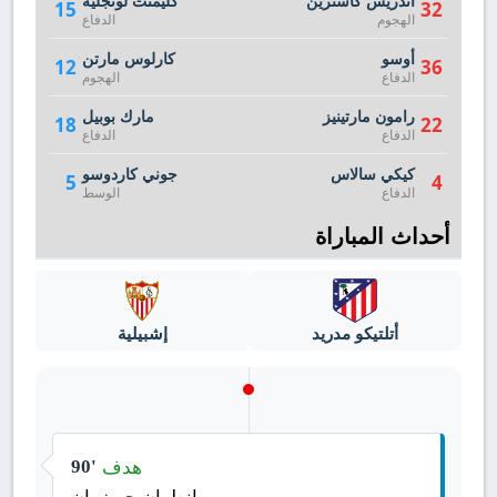
أندريس كاسترين
كليمنت لونجليه
15
32
الهجوم
الدفاع
أوسو
كارلوس مارتن
12
36
الدفاع
الهجوم
رامون مارتينيز
مارك بوبيل
18
22
الدفاع
الدفاع
كيكي سالاس
جوني كاردوسو
5
4
الدفاع
الوسط
أحداث المباراة
أتلتيكو مدريد
إشبيلية
هدف
90'
انطوان جريزمان