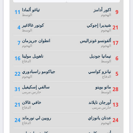
اكور أدامز
تياغو ألمادا
11
9
الهجوم
الوسط
شيديرا إجوكي
كونور غالاغير
4
21
الهجوم
الوسط
ألفونسو غونزاليس
انطوان جريزمان
7
17
الهجوم
الهجوم
نيمانيا جوديل
ناهويل مولينا
16
6
الوسط
الدفاع
نيانزو كواسي
جياكومو راسبادوري
22
5
الدفاع
الهجوم
مانو بوينو
سالفي إسكيفيل
31
28
الوسط
حارس مرمى
أورجان نايلاند
خافي غالان
21
13
حارس مرمى
الدفاع
عدنان يانوزاي
روبين لي نورماند
24
24
الهجوم
الدفاع