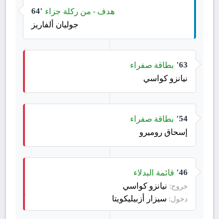
هدف - من ركلة جزاء
64'
جوليان ألفاريز
بطاقة صفراء
63'
نيانزو كواسي
بطاقة صفراء
54'
إسحاق روميرو
قائمة البدلاء
46'
نيانزو كواسي
خروج:
سيزار أزبيليكويتا
دخول: