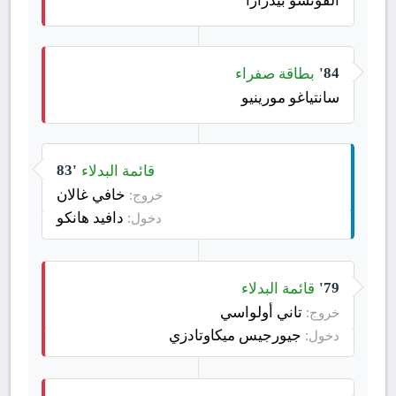
بطاقة صفراء
84'
سانتياغو مورينيو
قائمة البدلاء
83'
خافي غالان
خروج:
دافيد هانكو
دخول:
قائمة البدلاء
79'
تاني أولواسي
خروج:
جيورجيس ميكاوتادزي
دخول: