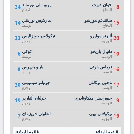
خوان فويث
روبين لي نورماند
24
8
الدفاع
الدفاع
سانتياغو مورينيو
ماركوس يورينتي
14
15
الدفاع
الوسط
ألبرتو موليرو
نيكولاس جونزاليس
23
20
الهجوم
الهجوم
دانيال باريخو
كوكي
6
10
الوسط
الوسط
توماس بارتي
بابلو باريوس
8
16
الوسط
الوسط
تاجون بوكانان
جوليانو سيميوني
20
17
الوسط
الهجوم
جيورجيس ميكاوتادزي
جوليان ألفاريز
19
9
الهجوم
الهجوم
نيكولاس بيبي
انطوان جريزمان
7
19
الهجوم
الهجوم
قائمة البدلاء
قائمة البدلاء