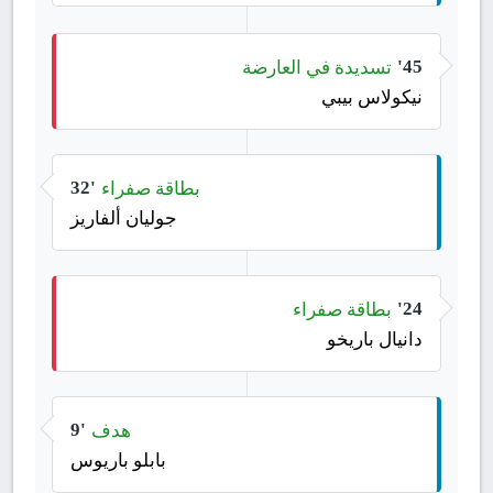
تسديدة في العارضة
45'
نيكولاس بيبي
بطاقة صفراء
32'
جوليان ألفاريز
بطاقة صفراء
24'
دانيال باريخو
هدف
9'
بابلو باريوس