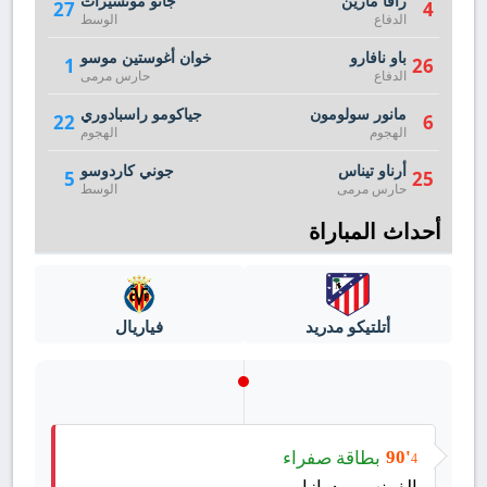
رافا مارين
جانو مونسيرات
27
4
الدفاع
الوسط
باو نافارو
خوان أغوستين موسو
1
26
الدفاع
حارس مرمى
مانور سولومون
جياكومو راسبادوري
22
6
الهجوم
الهجوم
أرناو تيناس
جوني كاردوسو
5
25
حارس مرمى
الوسط
أحداث المباراة
أتلتيكو مدريد
فياريال
بطاقة صفراء
90'
4
الفونسو بيدرازا