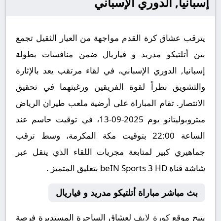
إسبانيا, الدوري الإسباني
يترقب عشاق كرة القدم مواجهة من العيار الثقيل تجمع
بين أتلتيكو مدريد و فياريال ضمن منافسات بطولة
إسبانيا, الدوري الإسباني، في لقاء مرتقب يعد بالإثارة
والتشويق نظراً لقوة الفريقين ورغبتهما في تحقيق
الانتصار. تقام المباراة على أرضية ملعب طيران الرياض
ميتروبوليتانو يوم 2025-09-13، في توقيت حاسم عند
الساعة 22:00 بتوقيت مكة المكرمة، وسط ترقب
جماهيري كبير لمتابعة مجريات اللقاء الذي ينقل عبر
شاشة قناة beIN Sports 3 HD بتعليق المتميز .
بث مباشر مباراة أتلتيكو مدريد و فياريال
يتيح موقع
كورة لايف
لعشاق الساحرة المستديرة فرصة