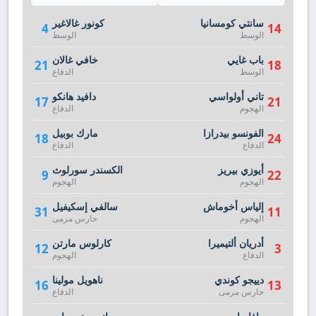
سانتي كومسانيا
كونور غالاغير
4
14
الوسط
الوسط
باب غايي
خافي غالان
21
18
الوسط
الدفاع
تاني أولواسي
دافيد هانكو
17
21
الهجوم
الدفاع
الفونسو بيدرازا
مارك بوبيل
18
24
الدفاع
الدفاع
أيوزي بيريز
الكسندر سورلوث
9
22
الهجوم
الهجوم
إلياس أخوماش
سالفي إسكيفيل
31
11
الهجوم
حارس مرمى
أدريان ألتيميرا
كارلوس مارتن
12
3
الدفاع
الهجوم
دييجو كوندي
ناهويل مولينا
16
13
حارس مرمى
الدفاع