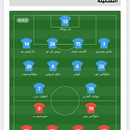
التشكيلة
4-4-2
13
يان أوبلاك
14
24
15
3
ماتيو روجيري
كليمنت لونجليه
روبين لي نورماند
ماركوس يورينتي
20
8
6
23
نيكولاس جونزاليس
كوكي
بابلو باريوس
جوليانو سيميوني
7
19
جوليان ألفاريز
انطوان جريزمان
9
19
نيكولاس بيبي
جيورجيس ميكاوتادزي