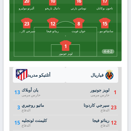
20
10
16
17
تاجون بوكانان
توماس بارتي
دانيال باريخو
ألبرتو موليرو
23
12
8
15
سانتياغو مورينيو
خوان فويث
ريناتو فيجا
سيرجي كاردونا
1
4-4-2
لويز جونيور
فياريال
أتلتيكو مدريد
لويز جونيور
يان أوبلاك
13
1
حارس مرمى
حارس مرمى
سيرجي كاردونا
ماتيو روجيري
3
23
الدفاع
الدفاع
ريناتو فيجا
كليمنت لونجليه
15
12
الدفاع
الدفاع