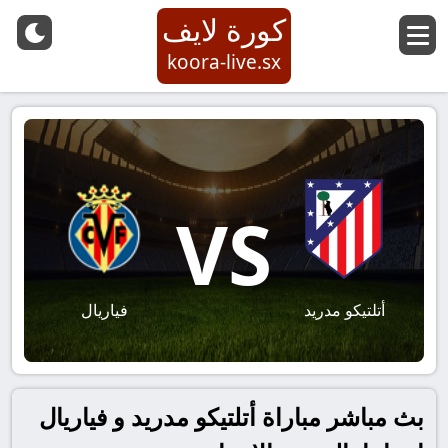
كورة لايف
koora-live.sx
VS
أتلتيكو مدريد
فياريال
بث مباشر مباراة أتلتيكو مدريد و فياريال