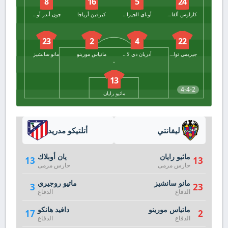
8
16
5
24
كارلوس ألفاريز
أوناي الجيزابال
كيرفين أرياجا
جون أندر أولاساغاستي
23
2
4
22
جيريمي تولجان
أدريان دي لا فوينتي
ماتياس مورينو
مانو سانشيز
13
4-4-2
ماثيو رايان
ليفانتي
أتلتيكو مدريد
ماثيو رايان
يان أوبلاك
13
13
حارس مرمى
حارس مرمى
مانو سانشيز
ماتيو روجيري
3
23
الدفاع
الدفاع
ماتياس مورينو
دافيد هانكو
17
2
الدفاع
الدفاع