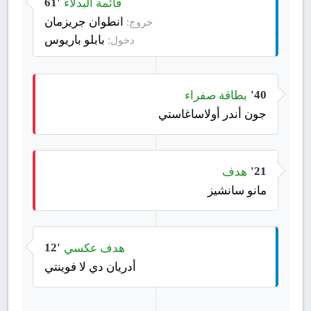
قائمة البدلاء
61'
انطوان جريزمان
خروج:
بابلو باريوس
دخول:
بطاقة صفراء
40'
جون أندر أولاساغاستي
هدف
21'
مانو سانشيز
هدف عكسي
12'
أدريان دي لا فوينتي