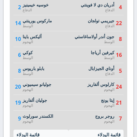
أدريان دي لا فوينتي
خوسيه خيمينيز
2
4
الدفاع
الدفاع
جيريمي تولجان
ماركوس يورينتي
14
22
الدفاع
الوسط
جون أندر أولاساغاستي
أليكس باينا
10
8
الوسط
الهجوم
كيرفين أرياجا
كوكي
6
16
الوسط
الوسط
أوناي الجيزابال
بابلو باريوس
8
5
الدفاع
الوسط
كارلوس ألفاريز
جوليانو سيميوني
20
24
الهجوم
الهجوم
إيتا يونج
جوليان ألفاريز
19
21
الهجوم
الهجوم
روجر بروج
الكسندر سورلوث
9
7
الهجوم
الهجوم
قائمة البدلاء
قائمة البدلاء