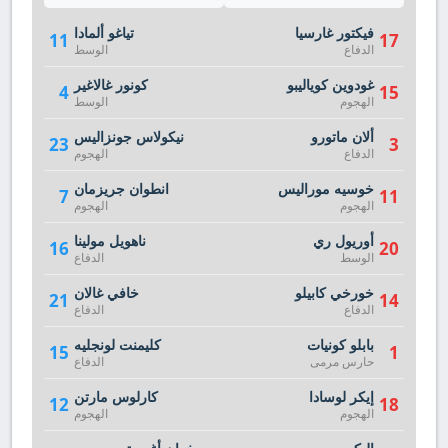
فيكتور غارسيا
تياغو ألمادا
11
17
الدفاع
الوسط
غودوين كوياليبو
كونور غالاغير
4
15
الهجوم
الوسط
ألان ماتورو
نيكولاس جونزاليس
23
3
الدفاع
الهجوم
خوسيه موراليس
انطوان جريزمان
7
11
الهجوم
الهجوم
أوريول ري
ناهويل مولينا
16
20
الوسط
الدفاع
خورخي كابيلو
خافي غالان
21
14
الدفاع
الدفاع
بابلو كونيات
كليمنت لونجليه
15
1
حارس مرمى
الدفاع
إيكر لوسادا
كارلوس مارتن
12
18
الهجوم
الهجوم