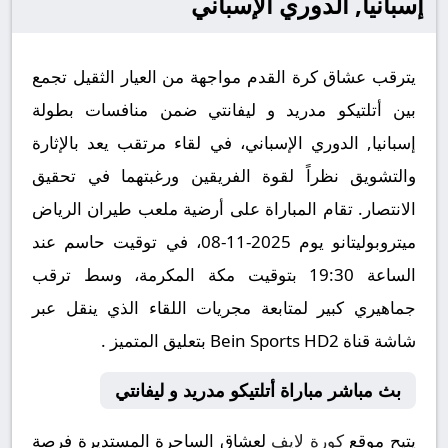
إسبانيا, الدوري الإسباني
يترقب عشاق كرة القدم مواجهة من العيار الثقيل تجمع
بين أتلتيكو مدريد و ليفانتي ضمن منافسات بطولة
إسبانيا, الدوري الإسباني، في لقاء مرتقب يعد بالإثارة
والتشويق نظراً لقوة الفريقين ورغبتهما في تحقيق
الانتصار. تقام المباراة على أرضية ملعب طيران الرياض
ميتروبوليتانو يوم 2025-11-08، في توقيت حاسم عند
الساعة 19:30 بتوقيت مكة المكرمة، وسط ترقب
جماهيري كبير لمتابعة مجريات اللقاء الذي ينقل عبر
شاشة قناة Bein Sports HD2 بتعليق المتميز .
بث مباشر مباراة أتلتيكو مدريد و ليفانتي
يتيح موقع
كورة لايف
لعشاق الساحرة المستديرة فرصة