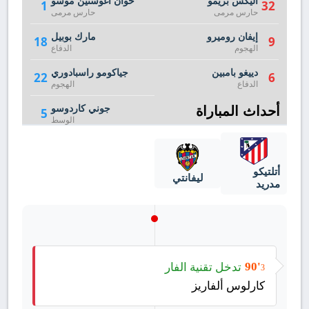
اليكس بريمو
خوان أغوستين موسو
1
32
حارس مرمى
حارس مرمى
إيفان روميرو
مارك بوبيل
18
9
الهجوم
الدفاع
دييغو بامبين
جياكومو راسبادوري
22
6
الدفاع
الهجوم
أحداث المباراة
جوني كاردوسو
5
الوسط
أتلتيكو
ليفانتي
مدريد
تدخل تقنية الفار
90'
3
كارلوس ألفاريز