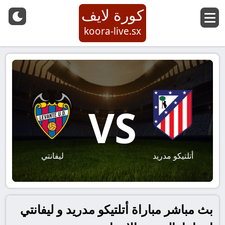
كورة لايف
koora-live.sx
VS
أتلتيكو مدريد
ليفانتي
بث مباشر مباراة أتلتيكو مدريد و ليفانتي