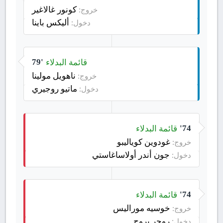
كونور غالاغير
خروج:
أليكس باينا
دخول:
قائمة البدلاء
79'
ناهويل مولينا
خروج:
ماتيو روجيري
دخول:
قائمة البدلاء
74'
غودوين كوياليبو
خروج:
جون أندر أولاساغاستي
دخول:
قائمة البدلاء
74'
خوسيه موراليس
خروج:
روجر بروج
دخول: