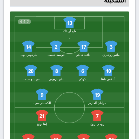
التشكيلة
4-4-2
13
يان أوبلاك
14
2
17
3
ماتيو روجيري
دافيد هانكو
خوسيه خيمينيز
ماركوس يورينتي
20
8
6
10
أليكس باينا
كوكي
بابلو باريوس
جوليانو سيميوني
9
19
جوليان ألفاريز
الكسندر سورلوث
21
7
روجر بروج
إيتا يونج