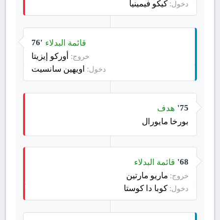
كيكو فيمينيا
دخول:
قائمة البدلاء
76'
أوركو إيزيتا
خروج:
اويهين سانسيت
دخول:
هدف
75'
بورخا مايورال
قائمة البدلاء
68'
ماريو مارتين
خروج:
كوبا دا كوستا
دخول: