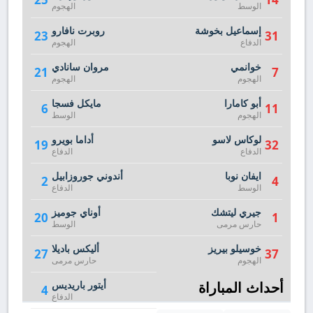
الوسط
الهجوم
إسماعيل بخوشة
روبرت نافارو
23
31
الدفاع
الهجوم
خوانمي
مروان سانادي
21
7
الهجوم
الهجوم
أبو كامارا
مايكل فسجا
6
11
الهجوم
الوسط
لوكاس لاسو
أداما بويرو
19
32
الدفاع
الدفاع
ايفان نوبا
أندوني جوروزابيل
2
4
الوسط
الدفاع
جيري ليتشك
أوناي جوميز
20
1
حارس مرمى
الوسط
خوسيلو بيريز
أليكس باديلا
27
37
الهجوم
حارس مرمى
أحداث المباراة
أيتور باريديس
4
الدفاع