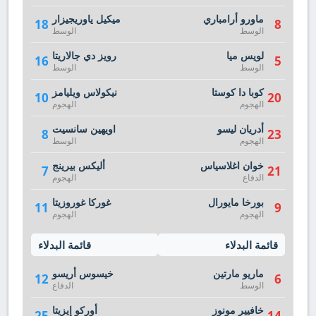
ماورو أرامباري
ميكيل ياوريجيزار
18
8
الوسط
الوسط
لويس ميا
رويز دي جالاريتا
16
5
الوسط
الوسط
كوبا دا كوستا
نيكولاس ويليامز
10
20
الهجوم
الهجوم
أدريان ليسو
اويهين سانسيت
8
23
الهجوم
الوسط
خوان اغلاسياس
أليكس بيرينج
7
21
الدفاع
الهجوم
بورخا مايورال
غوركا غوروزيتا
11
9
الهجوم
الهجوم
قائمة البدلاء
قائمة البدلاء
ماريو مارتين
خيسوس أريسو
12
6
الوسط
الدفاع
خافيير مونوز
أوركو إيزيتا
25
14