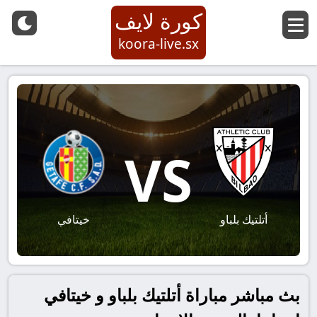
كورة لايف
koora-live.sx
VS
أتلتيك بلباو
خيتافي
بث مباشر مباراة أتلتيك بلباو و خيتافي