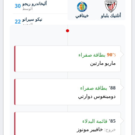
أليخاندرو ريجو
30
الوسط
أتلتيك بلباو
خيتافي
نيكو سيرانو
22
الهجوم
بطاقة صفراء
90'
5
ماريو مارتين
بطاقة صفراء
88'
دومينغوس دوارتي
قائمة البدلاء
85'
خافيير مونوز
خروج: