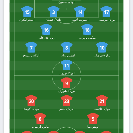
أوناي سيمون
15
3
14
17
يوري بيرشيش
ايميريك لابورت
دانيال فيفيان
انييجو ليكوي
16
18
ميكيل ياوريجيزار
رويز دي جالاريتا
7
8
10
نيكولاس ويليامز
اويهين سانسيت
أليكس بيرينج
11
غوركا غوروزيتا
9
بورخا مايورال
20
23
21
خوان اغلاسياس
أدريان ليسو
كوبا دا كوستا
8
5
لويس ميا
ماورو أرامباري