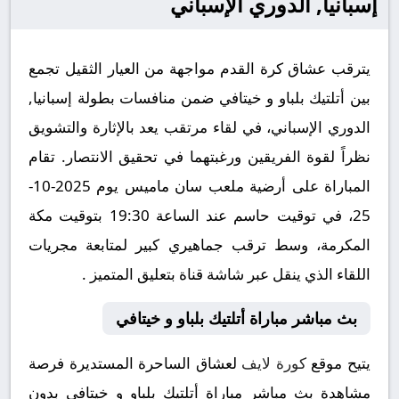
إسبانيا, الدوري الإسباني
يترقب عشاق كرة القدم مواجهة من العيار الثقيل تجمع
بين أتلتيك بلباو و خيتافي ضمن منافسات بطولة إسبانيا,
الدوري الإسباني، في لقاء مرتقب يعد بالإثارة والتشويق
نظراً لقوة الفريقين ورغبتهما في تحقيق الانتصار. تقام
المباراة على أرضية ملعب سان ماميس يوم 2025-10-
25، في توقيت حاسم عند الساعة 19:30 بتوقيت مكة
المكرمة، وسط ترقب جماهيري كبير لمتابعة مجريات
اللقاء الذي ينقل عبر شاشة قناة بتعليق المتميز .
بث مباشر مباراة أتلتيك بلباو و خيتافي
يتيح موقع
كورة لايف
لعشاق الساحرة المستديرة فرصة
مشاهدة بث مباشر مباراة أتلتيك بلباو و خيتافي بدون