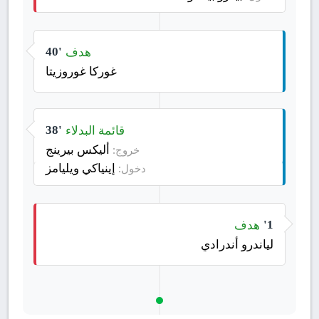
هدف
40'
غوركا غوروزيتا
قائمة البدلاء
38'
أليكس بيرينج
خروج:
إينياكي ويليامز
دخول:
هدف
1'
لياندرو أندرادي