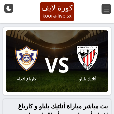
كورة لايف
koora-live.sx
VS
أتلتيك بلباو
كارباغ اغدام
بث مباشر مباراة أتلتيك بلباو و كارباغ