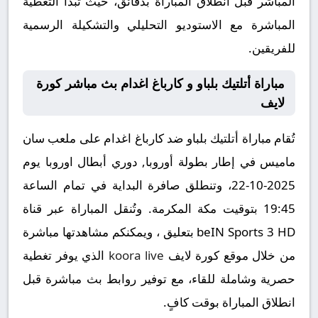
المباشر قبل انطلاق المباراة بدقائق، حيث تبدأ التغطية
المباشرة مع الاستوديو التحليلي والتشكيلة الرسمية
للفريقين.
مباراة أتلتيك بلباو و كارباغ اغدام بث مباشر كورة
لايف
تُقام مباراة أتلتيك بلباو ضد كارباغ اغدام على ملعب سان
ماميس في إطار بطولة أوروبا, دوري أبطال اوروبا يوم
2025-10-22، وتنطلق صافرة البداية في تمام الساعة
19:45 بتوقيت مكة المكرمة. وتُنقل المباراة عبر قناة
beIN Sports 3 HD بتعليق ، ويمكنكم مشاهدتها مباشرة
من خلال موقع كورة لايف
koora live
الذي يوفر تغطية
حصرية وشاملة للقاء، مع توفير روابط بث مباشرة قبل
انطلاق المباراة بوقت كافٍ.