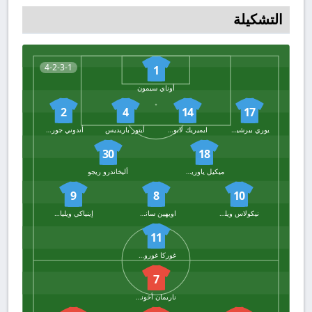
التشكيلة
4-2-3-1
1
أوناي سيمون
2
4
14
17
يوري بيرشيش
ايميريك لابورت
أيتور باريديس
أندوني جوروزابيل
30
18
ميكيل ياوريجيزار
أليخاندرو ريجو
9
8
10
نيكولاس ويليامز
اويهين سانسيت
إينياكي ويليامز
11
غوركا غوروزيتا
7
ناريمان أخوندزاد