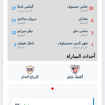
عباس حسينوف
أليكس باديلا
27
30
الدفاع
حارس مرمى
تشارلز
مروان سانادي
21
6
الوسط
الهجوم
سامى ماي
نيكو سيرانو
22
3
الدفاع
الهجوم
شهر الدين محمديلوف
دانيال فيفيان
3
1
حارس مرمى
الدفاع
أحداث المباراة
أتلتيك بلباو
كارباغ اغدام
هدف
88'