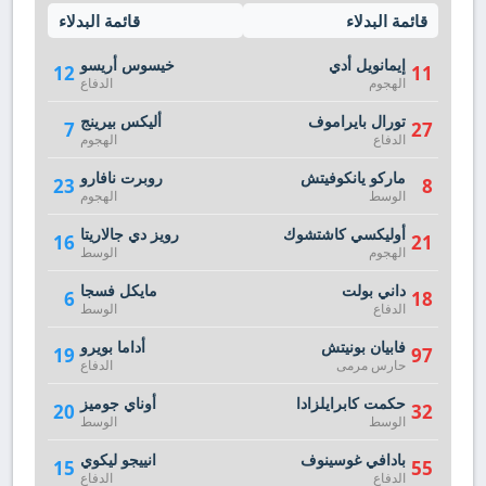
قائمة البدلاء
قائمة البدلاء
إيمانويل أدي
خيسوس أريسو
12
11
الهجوم
الدفاع
تورال بايراموف
أليكس بيرينج
7
27
الدفاع
الهجوم
ماركو يانكوفيتش
روبرت نافارو
23
8
الوسط
الهجوم
أوليكسي كاشتشوك
رويز دي جالاريتا
16
21
الهجوم
الوسط
داني بولت
مايكل فسجا
6
18
الدفاع
الوسط
فابيان بونيتش
أداما بويرو
19
97
حارس مرمى
الدفاع
حكمت كابرايلزادا
أوناي جوميز
20
32
الوسط
الوسط
بادافي غوسينوف
انييجو ليكوي
15
55
الدفاع
الدفاع