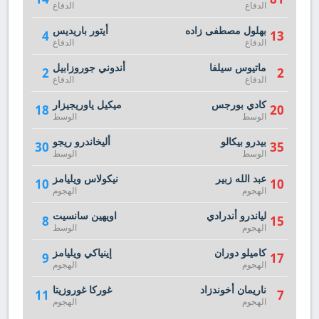
الدفاع
الدفاع
بهلول مصطفى زاده
أيتور باريديس
4
13
الدفاع
الدفاع
ماتيوس سيلفا
أندوني جوروزابيل
2
2
الدفاع
الدفاع
كادي بورجس
ميكيل ياوريجيزار
18
20
الوسط
الوسط
بيدرو بيكالو
أليخاندرو ريجو
30
35
الوسط
الوسط
عبد الله زبير
نيكولاس ويليامز
10
10
الهجوم
الهجوم
لياندرو أندرادي
اويهين سانسيت
8
15
الهجوم
الوسط
كاميلو دوران
إينياكي ويليامز
9
17
الهجوم
الهجوم
ناريمان أخوندزاد
غوركا غوروزيتا
11
7
الهجوم
الهجوم