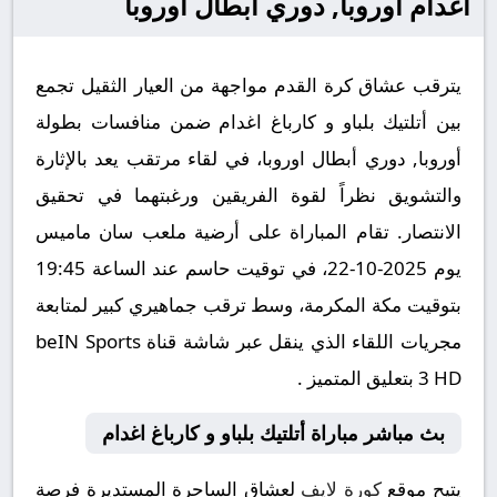
اغدام أوروبا, دوري أبطال اوروبا
يترقب عشاق كرة القدم مواجهة من العيار الثقيل تجمع
بين أتلتيك بلباو و كارباغ اغدام ضمن منافسات بطولة
أوروبا, دوري أبطال اوروبا، في لقاء مرتقب يعد بالإثارة
والتشويق نظراً لقوة الفريقين ورغبتهما في تحقيق
الانتصار. تقام المباراة على أرضية ملعب سان ماميس
يوم 2025-10-22، في توقيت حاسم عند الساعة 19:45
بتوقيت مكة المكرمة، وسط ترقب جماهيري كبير لمتابعة
مجريات اللقاء الذي ينقل عبر شاشة قناة beIN Sports
3 HD بتعليق المتميز .
بث مباشر مباراة أتلتيك بلباو و كارباغ اغدام
يتيح موقع
كورة لايف
لعشاق الساحرة المستديرة فرصة