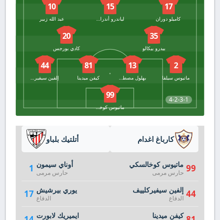
10
15
17
كاميلو دوران
لياندرو أندرادي
عبد الله زبير
20
35
بيدرو بيكالو
كادي بورجس
44
81
13
2
ماتيوس سيلفا
بهلول مصطفى زاده
كيفن ميدينا
إلفين سيفيركلييف
99
4-2-3-1
ماتيوس كوخالسكي
كارباغ اغدام
أتلتيك بلباو
ماتيوس كوخالسكي
أوناي سيمون
1
99
حارس مرمى
حارس مرمى
إلفين سيفيركلييف
يوري بيرشيش
17
44
الدفاع
الدفاع
كيفن ميدينا
ايميريك لابورت
14
81