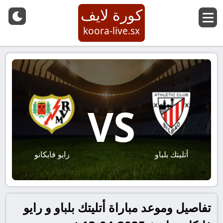
كورة لايف
koora-live.sx
VS
أتليتك بلباو
رايو فايكانو
تفاصيل وموعد مباراة أتليتك بلباو و رايو