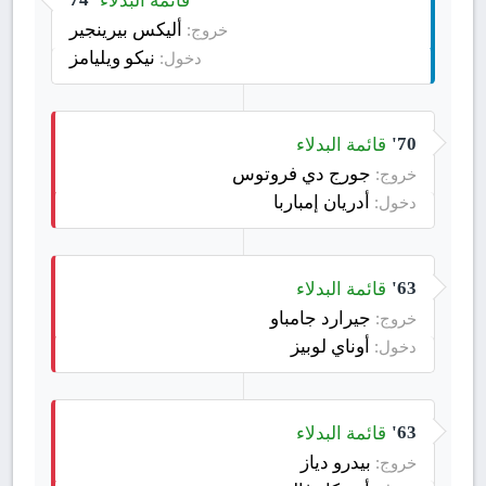
أليكس بيرينجير
خروج:
نيكو ويليامز
دخول:
قائمة البدلاء
70'
جورج دي فروتوس
خروج:
أدريان إمباربا
دخول:
قائمة البدلاء
63'
جيرارد جامباو
خروج:
أوناي لوبيز
دخول:
قائمة البدلاء
63'
بيدرو دياز
خروج: