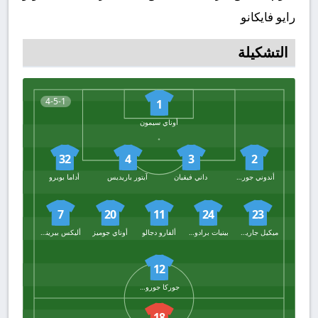
رايو فايكانو
التشكيلة
4-5-1
1
أوناي سيمون
32
4
3
2
أندوني جوروسابيل
داني فيفيان
آيتور باريديس
أداما بويرو
7
20
11
24
23
ميكيل جاريجزار
بينيات برادوس دياز
ألفارو دجالو
أوناي جوميز
أليكس بيرينجير
12
جوركا جوروزيتا
18