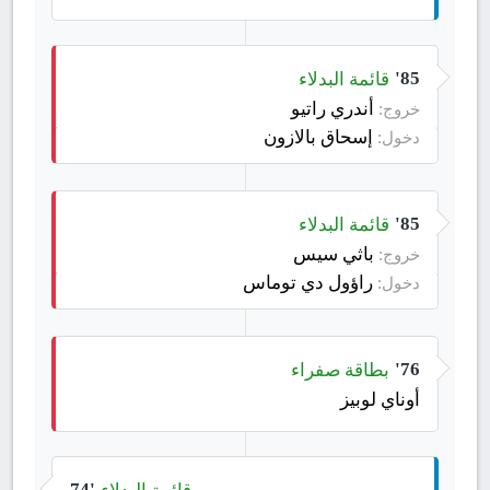
قائمة البدلاء
85'
أندري راتيو
خروج:
إسحاق بالازون
دخول:
قائمة البدلاء
85'
باثي سيس
خروج:
راؤول دي توماس
دخول:
بطاقة صفراء
76'
أوناي لوبيز
قائمة البدلاء
74'