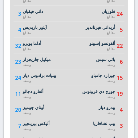
مدافع
مدافع
فلوريان
داني فيفيان
3
24
مدافع
مدافع
أريدانى هيرنانديز
آيتور باريديس
4
5
مدافع
مدافع
ألفونسو إسبينو
أداما بويرو
32
22
مدافع
مدافع
باثي سيس
ميكيل جاريجزار
23
6
وسط
وسط
جيرارد جامباو
بينيات برادوس دياز
24
15
وسط
وسط
جورج دي فروتوس
ألفارو دجالو
11
19
وسط
وسط
بيدرو دياز
أوناي جوميز
20
4
وسط
وسط
بيب تشافاريا
أليكس بيرينجير
7
3
وسط
وسط