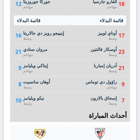
ألفارو جارسيا
جوركا جوروزيتا
12
18
مهاجم
مهاجم
قائمة البدلاء
قائمة البدلاء
أوناي لوبيز
إينييجو رويز دي جالاريتا
16
17
وسط
وسط
أوسكار فالنتين
مروان سنادي
21
23
وسط
مهاجم
أدريان إمباربا
إيناكي ويليامز
9
21
وسط
مهاجم
راؤول دي توماس
أوهان سانسيت
8
9
مهاجم
وسط
إسحاق بالازون
نيكو ويليامز
10
7
وسط
وسط
أحداث المباراة