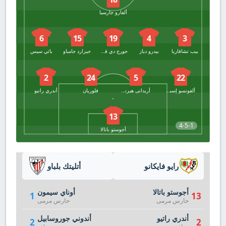
ألفارو جارسيا
6
15
19
4
3
بيب تشافاريا
بيدرو دياز
جورج دي فروتوس
جيرارد جامباو
باثي سيس
2
24
5
22
ألفونسو إسبينو
أريدانى هيرنانديز
فلوريان
أندري راتيو
13
4-5-1
أجوستو باتالا
رايو فايكانو
أتليتك بلباو
أجوستو باتالا
أوناي سيمون
1
13
حارس مرمى
حارس مرمى
أندري راتيو
أندوني جوروسابيل
2
2