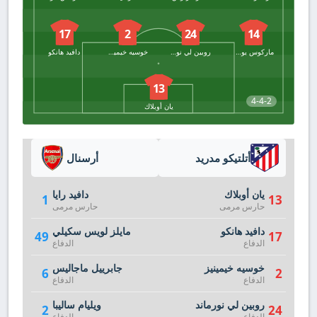
17
2
24
14
ماركوس يورينتي
روبين لي نورماند
خوسيه خيمينيز
دافيد هانكو
13
4-4-2
يان أوبلاك
أتلتيكو مدريد
أرسنال
يان أوبلاك
دافيد رايا
1
13
حارس مرمى
حارس مرمى
دافيد هانكو
مايلز لويس سكيلي
49
17
الدفاع
الدفاع
خوسيه خيمينيز
جابرييل ماجاليس
6
2
الدفاع
الدفاع
روبين لي نورماند
ويليام ساليبا
2
24
الدفاع
الدفاع