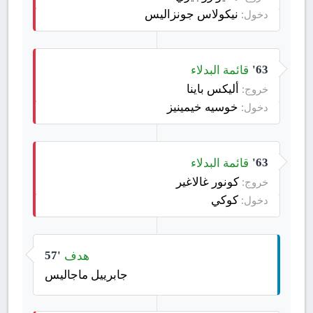
نيكولاس جونزاليس
دخول:
قائمة البدلاء
63'
أليكس باينا
خروج:
خوسيه خيمينيز
دخول:
قائمة البدلاء
63'
كونور غالاغير
خروج:
كوكي
دخول:
هدف
57'
جابرييل ماجاليس