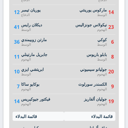
ماركوس يورينتي
يوريان تيمبر
12
14
الوسط
الدفاع
نيكولاس جونزاليس
ديكلان رايس
41
23
الهجوم
الوسط
كوكي
مارتن زوبيمندي
36
6
الوسط
الوسط
بابلو باريوس
جابريل مارتينلي
11
8
الوسط
الهجوم
جوليانو سيميوني
ابريتشي ايزي
10
20
الهجوم
الوسط
الكسندر سورلوث
بوكايو ساكا
7
9
الهجوم
الهجوم
جوليان ألفاريز
فيكتور جيوكيريس
14
19
الهجوم
الهجوم
قائمة البدلاء
قائمة البدلاء
تياغو ألمادا
ميكيل ميرينو