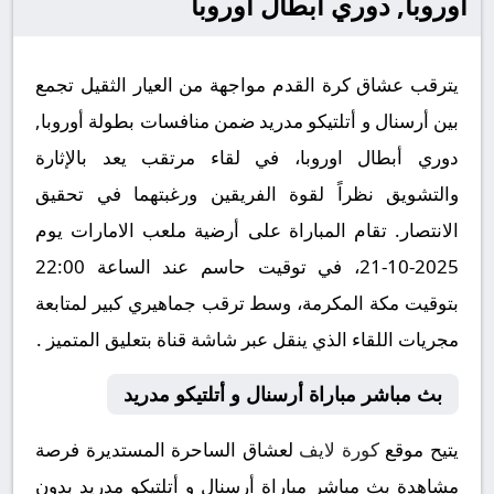
أوروبا, دوري أبطال اوروبا
يترقب عشاق كرة القدم مواجهة من العيار الثقيل تجمع
بين أرسنال و أتلتيكو مدريد ضمن منافسات بطولة أوروبا,
دوري أبطال اوروبا، في لقاء مرتقب يعد بالإثارة
والتشويق نظراً لقوة الفريقين ورغبتهما في تحقيق
الانتصار. تقام المباراة على أرضية ملعب الامارات يوم
2025-10-21، في توقيت حاسم عند الساعة 22:00
بتوقيت مكة المكرمة، وسط ترقب جماهيري كبير لمتابعة
مجريات اللقاء الذي ينقل عبر شاشة قناة بتعليق المتميز .
بث مباشر مباراة أرسنال و أتلتيكو مدريد
يتيح موقع
كورة لايف
لعشاق الساحرة المستديرة فرصة
مشاهدة بث مباشر مباراة أرسنال و أتلتيكو مدريد بدون