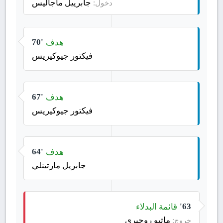
جابرييل ماجاليس
دخول:
هدف
70'
فيكتور جيوكيريس
هدف
67'
فيكتور جيوكيريس
هدف
64'
جابريل مارتينلي
قائمة البدلاء
63'
ماتيو روجيري
خروج: