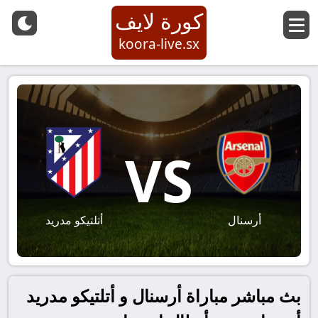
كورة لايف
koora-live.sx
VS
أرسنال
أتلتيكو مدريد
بث مباشر مباراة أرسنال و أتلتيكو مدريد