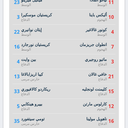
23
11
الوسط
الوسط
أليكس باينا
كريستيان موسكيرا
3
10
الهجوم
الدفاع
كونور غالاغير
إيثان نوانيري
22
4
الوسط
الوسط
انطوان جريزمان
كريستيان نورجارد
16
7
الهجوم
الوسط
ماتيو روجيري
بين وايت
4
3
الدفاع
الدفاع
خافي غالان
كيبا اريزابالاغا
13
21
الدفاع
حارس مرمى
كليمنت لونجليه
ريكاردو كالافيوري
33
15
الدفاع
الدفاع
كارلوس مارتن
بييرو هينكابي
5
12
الهجوم
الدفاع
ناهويل مولينا
تومي سيتفورد
35
16
الدفاع
حارس مرمى