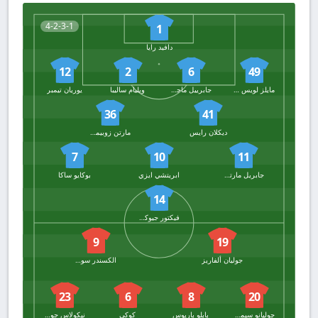
4-2-3-1
1
دافيد رايا
12
2
6
49
مايلز لويس سكيلي
جابرييل ماجاليس
ويليام ساليبا
يوريان تيمبر
36
41
ديكلان رايس
مارتن زوبيمندي
7
10
11
جابريل مارتينلي
ابريتشي ايزي
بوكايو ساكا
14
فيكتور جيوكيريس
9
19
جوليان ألفاريز
الكسندر سورلوث
23
6
8
20
جوليانو سيميوني
بابلو باريوس
كوكي
نيكولاس جونزاليس