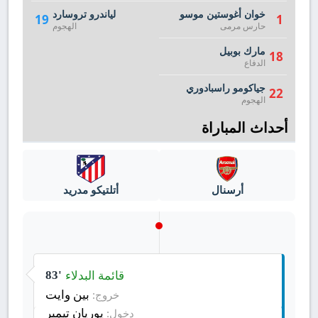
خوان أغوستين موسو
لياندرو تروسارد
19
1
حارس مرمى
الهجوم
مارك بوبيل
18
الدفاع
جياكومو راسبادوري
22
الهجوم
أحداث المباراة
أرسنال
أتلتيكو مدريد
قائمة البدلاء
83'
بين وايت
خروج:
يوريان تيمبر
دخول: