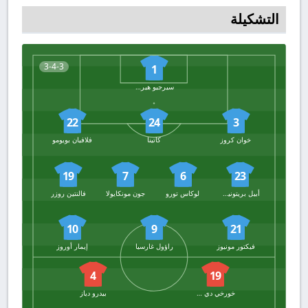
التشكيلة
3-4-3
1
سيرجيو هيريرا
22
24
3
خوان كروز
كاتينا
فلافيان بويومو
19
7
6
23
أبيل بريتونيس
لوكاس تورو
جون مونكايولا
فالنتين روزر
10
9
21
فيكتور مونيوز
راؤول غارسيا
إيمار أوروز
4
19
خورخي دي فروتوس
بيدرو دياز