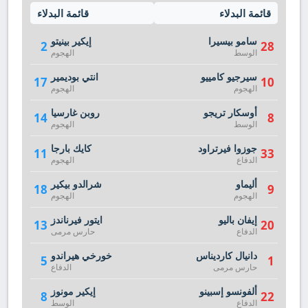
قائمة البدلاء
قائمة البدلاء
سامو بيسيرا
إيكير بينيتو
2
28
الوسط
الهجوم
سيرجيو كامييو
انتي بوديمير
17
10
الهجوم
الهجوم
أوسكار تريجو
روبن غارسيا
14
8
الوسط
الهجوم
جوزوا فيرتراود
كايك بارجا
11
33
الدفاع
الهجوم
أليماو
شرالدو بيكير
18
9
الهجوم
الهجوم
إيفان باليو
ايتور فيرناندز
13
20
الدفاع
حارس مرمى
دانيال كارديناس
خورخي هيراندو
5
1
حارس مرمى
الدفاع
ألفونسو إسبينو
إيكير مونوز
8
22
الدفاع
الوسط