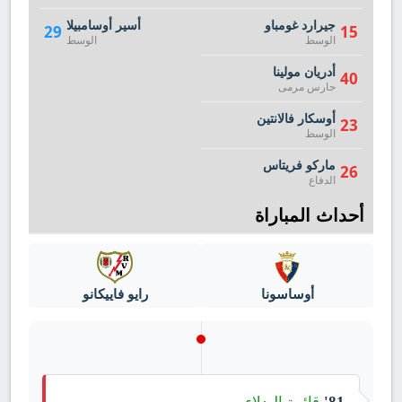
جيرارد غومباو
أسير أوسامبيلا
29
15
الوسط
الوسط
أدريان مولينا
40
حارس مرمى
أوسكار فالانتين
23
الوسط
ماركو فريتاس
26
الدفاع
أحداث المباراة
أوساسونا
رايو فاييكانو
قائمة البدلاء
81'