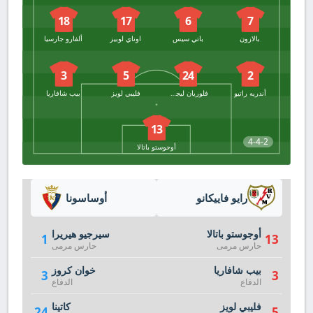
18
17
6
7
بالازون
باتي سيس
اوناي لوبيز
ألفارو جارسيا
3
5
24
2
أندريه راتيو
فلوريان ليجويني
فليبي لويز
بيب شافاريا
13
4-4-2
أوجوستو باتالا
رايو فاييكانو
أوساسونا
أوجوستو باتالا
سيرجيو هيريرا
1
13
حارس مرمى
حارس مرمى
بيب شافاريا
خوان كروز
3
3
الدفاع
الدفاع
فليبي لويز
كاتينا
24
5