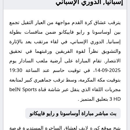
إسبانيا, الدوري الإسباني
يترقب عشاق كرة القدم مواجهة من العيار الثقيل تجمع
بين أوساسونا و رايو فاييكانو ضمن منافسات بطولة
إسبانيا, الدوري الإسباني، في لقاء مرتقب يعد بالإثارة
والتشويق نظراً لقوة الفريقين ورغبتهما في تحقيق
الانتصار. تقام المباراة على أرضية ملعب السادار يوم
2025-09-14، في توقيت حاسم عند الساعة 19:30
بتوقيت مكة المكرمة، وسط ترقب جماهيري كبير لمتابعة
مجريات اللقاء الذي ينقل عبر شاشة قناة beIN Sports
3 HD بتعليق المتميز .
بث مباشر مباراة أوساسونا و رايو فاييكانو
يتيح موقع
كورة لايف
لعشاق الساحرة المستديرة فرصة