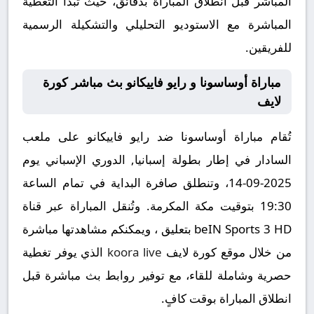
المباشر قبل انطلاق المباراة بدقائق، حيث تبدأ التغطية
المباشرة مع الاستوديو التحليلي والتشكيلة الرسمية
للفريقين.
مباراة أوساسونا و رايو فاييكانو بث مباشر كورة
لايف
تُقام مباراة أوساسونا ضد رايو فاييكانو على ملعب
السادار في إطار بطولة إسبانيا, الدوري الإسباني يوم
2025-09-14، وتنطلق صافرة البداية في تمام الساعة
19:30 بتوقيت مكة المكرمة. وتُنقل المباراة عبر قناة
beIN Sports 3 HD بتعليق ، ويمكنكم مشاهدتها مباشرة
من خلال موقع كورة لايف
koora live
الذي يوفر تغطية
حصرية وشاملة للقاء، مع توفير روابط بث مباشرة قبل
انطلاق المباراة بوقت كافٍ.