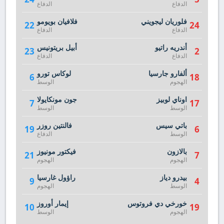
الدفاع
الدفاع
فلوريان ليجويني
فلافيان بويومو
22
24
الدفاع
الدفاع
أندريه راتيو
أبيل بريتونيس
23
2
الدفاع
الدفاع
ألفارو جارسيا
لوكاس تورو
6
18
الهجوم
الوسط
اوناي لوبيز
جون مونكايولا
7
17
الوسط
الوسط
باتي سيس
فالنتين روزر
19
6
الوسط
الدفاع
بالازون
فيكتور مونيوز
21
7
الهجوم
الهجوم
بيدرو دياز
راؤول غارسيا
9
4
الوسط
الهجوم
خورخي دي فروتوس
إيمار أوروز
10
19
الهجوم
الوسط