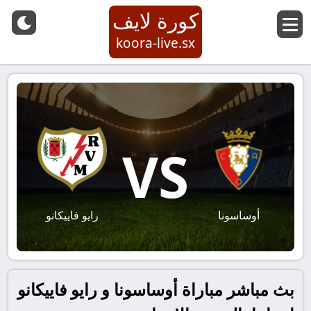
كورة لايف
koora-live.sx
VS
أوساسونا
رايو فاييكانو
بث مباشر مباراة أوساسونا و رايو فاييكانو