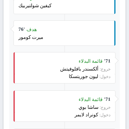
كيفين شولتيربيك
هدف
76'
ميرت كومور
قائمة البدلاء
71'
ألكسندر بافلوفيتش
خروج:
ليون جوريتسكا
دخول:
قائمة البدلاء
71'
ساشا بوي
خروج:
كونراد لايمر
دخول: