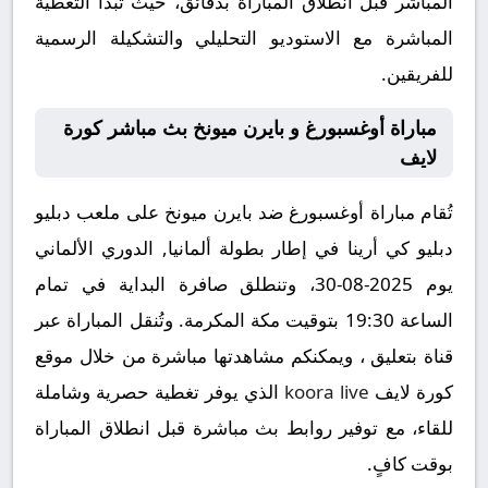
المباشر قبل انطلاق المباراة بدقائق، حيث تبدأ التغطية
المباشرة مع الاستوديو التحليلي والتشكيلة الرسمية
للفريقين.
مباراة أوغسبورغ و بايرن ميونخ بث مباشر كورة
لايف
تُقام مباراة أوغسبورغ ضد بايرن ميونخ على ملعب دبليو
دبليو كي أرينا في إطار بطولة ألمانيا, الدوري الألماني
يوم 2025-08-30، وتنطلق صافرة البداية في تمام
الساعة 19:30 بتوقيت مكة المكرمة. وتُنقل المباراة عبر
قناة بتعليق ، ويمكنكم مشاهدتها مباشرة من خلال موقع
كورة لايف
koora live
الذي يوفر تغطية حصرية وشاملة
للقاء، مع توفير روابط بث مباشرة قبل انطلاق المباراة
بوقت كافٍ.