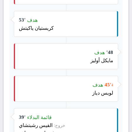
هدف
53'
كريستيان ياكيتش
هدف
48'
مايكل أوليز
هدف
45'
4
لويس دياز
قائمة البدلاء
39'
الفيس رشبتشاي
خروج: