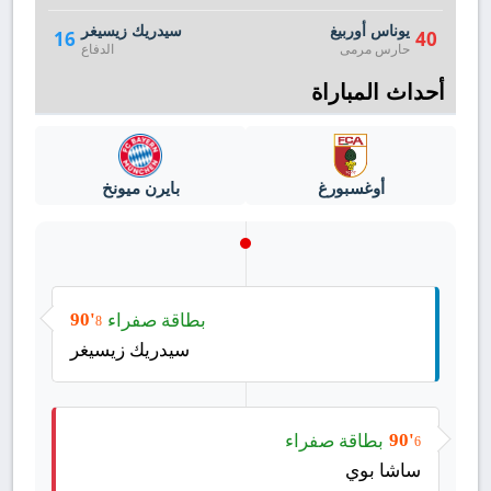
يوناس أوربيغ
سيدريك زيسيغر
16
40
حارس مرمى
الدفاع
أحداث المباراة
أوغسبورغ
بايرن ميونخ
بطاقة صفراء
90'
8
سيدريك زيسيغر
بطاقة صفراء
90'
6
ساشا بوي