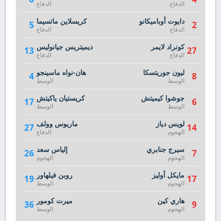
الدفاع
الدفاع
دايوت أوباميكانو
كريسلاين ماتسيما
5
2
الدفاع
الدفاع
كونراد لايمر
ديميتريس جيانوليس
13
27
الدفاع
الدفاع
ليون جوريتسكا
هان-نواه ماسينجو
4
8
الوسط
الوسط
جوشوا كيميتش
كريستيان ياكيتش
17
6
الوسط
الوسط
لويس دياز
ماريوس وولف
27
14
الهجوم
الدفاع
سيرج جنابري
إلياس سعد
26
7
الهجوم
الهجوم
مايكل أوليز
روبن فيلهاور
19
17
الهجوم
الوسط
هاري كين
ميرت كومور
36
9
الهجوم
الوسط