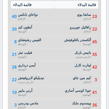
قائمة البدلاء
قائمة البدلاء
ساشا بوي
نواخاي بانكس
40
23
الدفاع
الدفاع
رافائيل جوريرو
أنطون كيد
30
22
الدفاع
الوسط
ألكسندر بافلوفيتش
الفيس رشبتشاي
8
45
الوسط
الوسط
يانيس بارتل
فيليب تيتز
21
35
حارس مرمى
الهجوم
لينارت كارل
أيمن درداري
28
42
الوسط
الهجوم
كيم مين جاي
نيديليكو لابروفيتش
22
3
الدفاع
حارس مرمى
جونا كوسي أساري
أرني مايير
10
41
الهجوم
الوسط
ويسدوم مايك
مادس بيدرسن
3
36
الهجوم
الدفاع