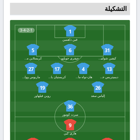
التشكيلة
3-4-2-1
1
فين داهمين
5
6
31
كيفين شولتيربيك
جيفري جويليو
كريسلاين ماتسيما
27
17
4
13
ديميتريس جيانوليس
هان-نواه ماسينجو
كريستيان ياكيتش
ماريوس وولف
19
26
إلياس سعد
روبن فيلهاور
36
ميرت كومور
9
هاري كين