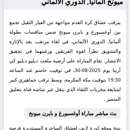
ميونخ ألمانيا, الدوري الألماني
يترقب عشاق كرة القدم مواجهة من العيار الثقيل تجمع
بين أوغسبورغ و بايرن ميونخ ضمن منافسات بطولة
ألمانيا, الدوري الألماني، في لقاء مرتقب يعد بالإثارة
والتشويق نظراً لقوة الفريقين ورغبتهما في تحقيق
الانتصار. تقام المباراة على أرضية ملعب دبليو دبليو كي
أرينا يوم 2025-08-30، في توقيت حاسم عند الساعة
19:30 بتوقيت مكة المكرمة، وسط ترقب جماهيري كبير
لمتابعة مجريات اللقاء الذي ينقل عبر شاشة قناة بتعليق
المتميز .
بث مباشر مباراة أوغسبورغ و بايرن ميونخ
يتيح موقع
كورة لايف
لعشاق الساحرة المستديرة فرصة