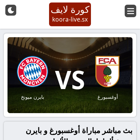
كورة لايف
koora-live.sx
VS
أوغسبورغ
بايرن ميونخ
بث مباشر مباراة أوغسبورغ و بايرن