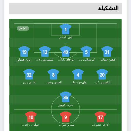
التشكيلة
5-4-1
1
فين داهمين
19
13
40
5
31
كيفين شولتيربيك
كريسلاين ماتسيما
نواخاي بانكس
ديميتريس جيانوليس
روبن فيلهاور
32
8
4
20
الكسيس كلاود موريس
هان-نواه ماسينجو
الفيس رشبتشاي
فابيان ريدر
36
ميرت كومور
10
9
17
كارني تشوكويميكا
سيرو جيراسي
جوليان براندت