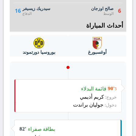
صالح اوزجان
سيدريك زيسيغر
16
6
الوسط
الدفاع
أحداث المباراة
أوغسبورغ
بوروسيا دورتموند
قائمة البدلاء
90'
5
كريم أديمي
خروج:
جوليان براندت
دخول:
بطاقة صفراء
82'