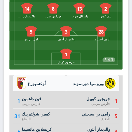
14
8
13
2
يان كوتو
باسكال جروس
فيليكس نميشا
ماكسمليان بيير
5
3
28
آرون أنسيلمينو
والديمار أنتون
رامي بن سبعيني
1
3-4-3
جريجور كوبيل
بوروسيا دورتموند
أوغسبورغ
جريجور كوبيل
فين داهمين
1
1
حارس مرمى
حارس مرمى
رامي بن سبعيني
كيفين شولتيربيك
31
5
الدفاع
الدفاع
والديمار أنتون
كريسلاين ماتسيما
5
3