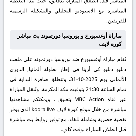
المباشر قبل انطلاق المباراة بدقائق، حيث تبدأ التغطية
المباشرة مع الاستوديو التحليلي والتشكيلة الرسمية
للفريقين.
مباراة أوغسبورغ و بوروسيا دورتموند بث مباشر
كورة لايف
تُقام مباراة أوغسبورغ ضد بوروسيا دورتموند على ملعب
دبليو دبليو كي أرينا في إطار بطولة ألمانيا, الدوري
الألماني يوم 2025-10-31، وتنطلق صافرة البداية في
تمام الساعة 21:30 بتوقيت مكة المكرمة. وتُنقل المباراة
عبر قناة MBC Action بتعليق ، ويمكنكم مشاهدتها
مباشرة من خلال موقع كورة لايف
koora live
الذي يوفر
تغطية حصرية وشاملة للقاء، مع توفير روابط بث مباشرة
قبل انطلاق المباراة بوقت كافٍ.