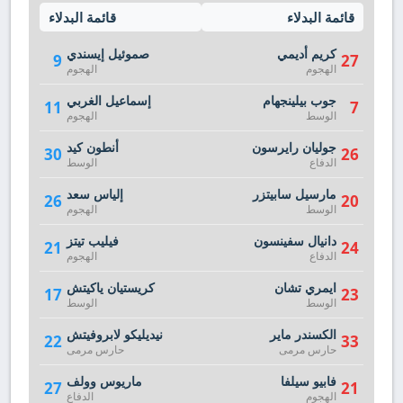
قائمة البدلاء
قائمة البدلاء
كريم أديمي
صموئيل إيسندي
9
27
الهجوم
الهجوم
جوب بيلينجهام
إسماعيل الغربي
11
7
الوسط
الهجوم
جوليان رايرسون
أنطون كيد
30
26
الدفاع
الوسط
مارسيل سابيتزر
إلياس سعد
26
20
الوسط
الهجوم
دانيال سفينسون
فيليب تيتز
21
24
الدفاع
الهجوم
ايمري تشان
كريستيان ياكيتش
17
23
الوسط
الوسط
الكسندر ماير
نيديليكو لابروفيتش
22
33
حارس مرمى
حارس مرمى
فابيو سيلفا
ماريوس وولف
27
21
الهجوم
الدفاع