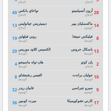
الدفاع
الدفاع
آرون أنسيلمينو
نواخاي بانكس
40
28
الدفاع
الدفاع
ماكسمليان بيير
ديميتريس جيانوليس
13
14
الهجوم
الدفاع
فيليكس نميشا
روبن فيلهاور
19
8
الوسط
الوسط
باسكال جروس
الكسيس كلاود موريس
20
13
الوسط
الوسط
يان كوتو
هان-نواه ماسينجو
4
2
الدفاع
الوسط
جوليان براندت
الفيس رشبتشاي
8
10
الوسط
الوسط
سيرو جيراسي
فابيان ريدر
32
9
الهجوم
الهجوم
كارني تشوكويميكا
ميرت كومور
36
17
الوسط
الوسط