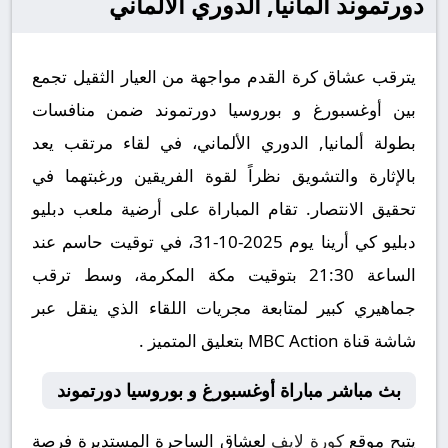
دورتموند ألمانيا, الدوري الألماني
يترقب عشاق كرة القدم مواجهة من العيار الثقيل تجمع
بين أوغسبورغ و بوروسيا دورتموند ضمن منافسات
بطولة ألمانيا, الدوري الألماني، في لقاء مرتقب يعد
بالإثارة والتشويق نظراً لقوة الفريقين ورغبتهما في
تحقيق الانتصار. تقام المباراة على أرضية ملعب دبليو
دبليو كي أرينا يوم 2025-10-31، في توقيت حاسم عند
الساعة 21:30 بتوقيت مكة المكرمة، وسط ترقب
جماهيري كبير لمتابعة مجريات اللقاء الذي ينقل عبر
شاشة قناة MBC Action بتعليق المتميز .
بث مباشر مباراة أوغسبورغ و بوروسيا دورتموند
يتيح موقع
كورة لايف
لعشاق الساحرة المستديرة فرصة