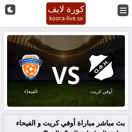
كورة لايف
koora-live.sx
VS
أوفي كريت
الفيحاء
بث مباشر مباراة أوفي كريت و الفيحاء