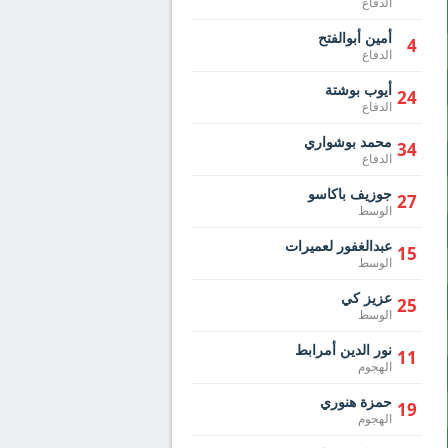
الدفاع
أمين أبوالفتح
4
الدفاع
أيوب بوشتة
24
الدفاع
محمد بوشواري
34
الدفاع
جوزيف باكاسو
27
الوسط
عبدالغفور لعميرات
15
الوسط
عزيز كي
25
الوسط
نور الدين أمرابط
11
الهجوم
حمزة هنوري
19
الهجوم