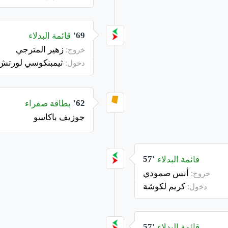
قائمة البدلاء
69'
زهير المترجي
خروج:
ثيمبنكوسي لورتش
دخول:
بطاقة صفراء
62'
جوزيف باكاسو
قائمة البدلاء
57'
أنس صمودي
خروج:
كريم لكوشة
دخول:
قائمة البدلاء
57'