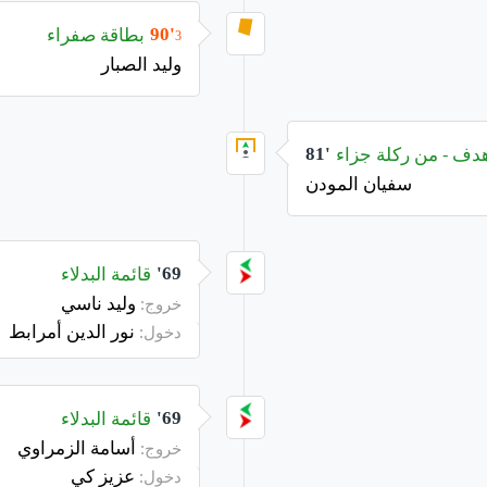
بطاقة صفراء
90'
3
وليد الصبار
دف - من ركلة جزاء
81'
سفيان المودن
قائمة البدلاء
69'
وليد ناسي
خروج:
نور الدين أمرابط
دخول:
قائمة البدلاء
69'
أسامة الزمراوي
خروج:
عزيز كي
دخول: