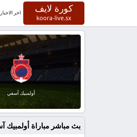
كورة لايف
اخر الاخبار
koora-live.sx
أولمبيك آسفي
بث مباشر مباراة أولمبيك آ