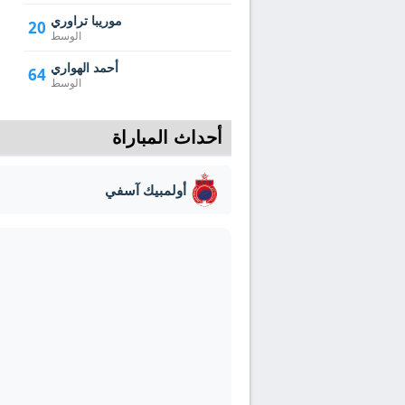
موريبا تراوري
20
الوسط
أحمد الهواري
64
الوسط
أحداث المباراة
أولمبيك آسفي