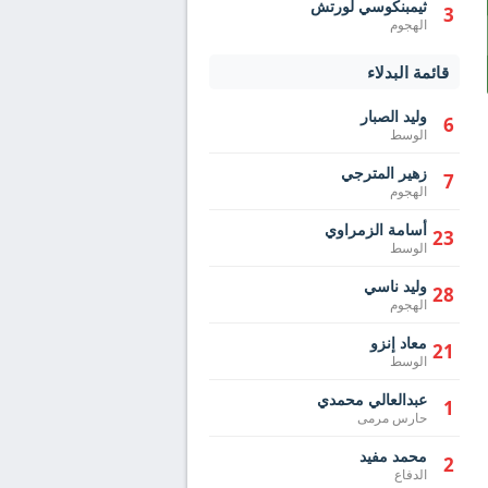
ثيمبنكوسي لورتش
3
الهجوم
قائمة البدلاء
وليد الصبار
6
الوسط
زهير المترجي
7
الهجوم
أسامة الزمراوي
23
الوسط
وليد ناسي
28
الهجوم
معاد إنزو
21
الوسط
عبدالعالي محمدي
1
حارس مرمى
محمد مفيد
2
الدفاع