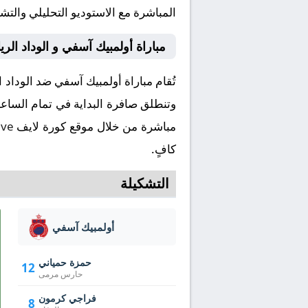
المباشرة مع الاستوديو التحليلي والتش
مباراة أولمبيك آسفي و الوداد ال
مباشرة من خلال موقع كورة لايف
ive
كافٍ.
التشكيلة
أولمبيك آسفي
حمزة حمياني
12
حارس مرمى
فراجي كرمون
8