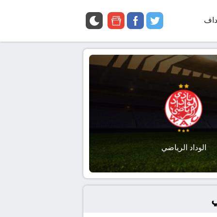
داف
twitter
facebook
google
news
الوداد الرياضي
ي