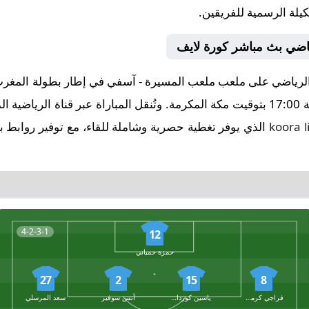
كيلة الرسمية للفريقين.
رياضي بث مباشر كورة لايف
koora l
الذي يوفر تغطية حصرية وشاملة للقاء، مع توفير روابط ب
4-2-3-1
12
حمزة حمياني
27
2
15
8
فراجي كرمون
ياسين كورداني
أنس سوفير
سعد المرسلي