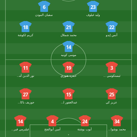
6
23
وليد غيلوف
سفيان المودن
18
21
22
أنس إيدو
محمد شملال
كريم لكوشة
14
موسى كونيه
11
19
3
ثيمبنكوسي لورتش
حمزة هنوري
نور الدين أمرابط
27
15
25
عزيز كي
عبدالغفور لعميرات
جوزيف باكاسو
14
4
24
34
محمد بوشواري
أيوب بوشتة
أمين أبوالفتح
غيليرمي فيريرا