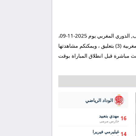
تُقام مباراة أولمبيك آسفي ضد الوداد الرياضي على ملعب ملعب المسيرة - آسفي في إطار بطولة المغرب, الدوري المغربي يوم 2025-11-09،
وتنطلق صافرة البداية في تمام الساعة 17:00 بتوقيت مكة المكرمة. وتُنقل المباراة عبر قناة الرياضية المغربية (3) بتعليق ، ويمكنكم مشاهدتها
ث مباشرة قبل انطلاق المباراة بوقت
الوداد الرياضي
مهدي بنعبيد
16
حارس مرمى
غيليرمي فيريرا
14