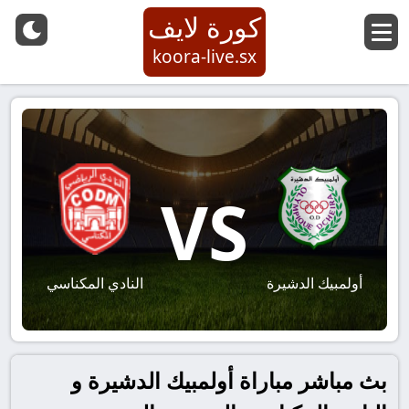
كورة لايف
koora-live.sx
VS
أولمبيك الدشيرة
النادي المكناسي
بث مباشر مباراة أولمبيك الدشيرة و