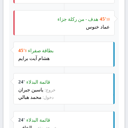
هدف - من ركلة جزاء
45'
10
عماد خنوس
بطاقة صفراء
45'
8
هشام آيت برايم
قائمة البدلاء
24'
ياسين جبران
خروج:
محمد هبالي
دخول:
قائمة البدلاء
24'
يونس الخافي
خروج: