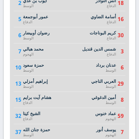
أنس النوادر
أيوب بن عدي
2
18
الدفاع
الوسط
أسامة الضاوي
عمور أبوجمعة
5
16
الدفاع
الدفاع
كريم البوناجات
رضوان أوبيضار
6
30
الدفاع
الوسط
شمس الدين قنديل
محمد هبالي
7
3
الدفاع
الهجوم
عدنان برداد
حمزة سعود
10
6
الوسط
الوسط
العربي الناجي
إبراهيم أمزلي
13
29
الوسط
الوسط
أمين الدغوغي
هشام آيت برايم
15
8
الوسط
الدفاع
عماد خنوس
الشيخ كيتا
32
59
الهجوم
الدفاع
يوسف أنور
حمزة جنان الله
37
7
الهجوم
الوسط