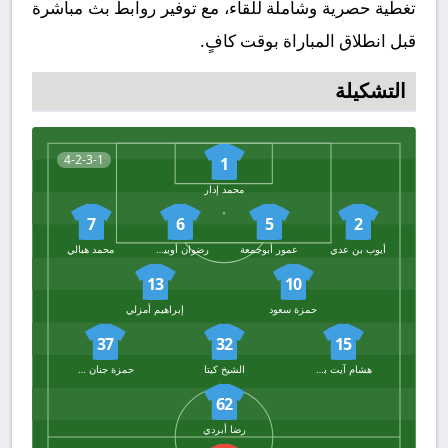
تغطية حصرية وشاملة للقاء، مع توفير روابط بث مباشرة
قبل انطلاق المباراة بوقت كافٍ.
التشكيلة
4-2-3-1
1
محمد إدار
7
6
5
2
أيوب بن عدي
عمور أبوجمعة
رضوان أوبيضار
محمد هبالي
13
10
حمزة سعود
إبراهيم أمزلي
37
32
15
هشام آيت برايم
الشيخ كيتا
حمزة جنان الله
62
رضا أبردي