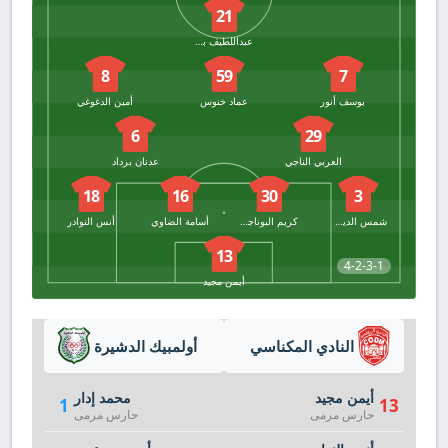
21
عبداللطيف بن قسو
8
59
7
يوسف أنور
عماد خنوس
أمين الدغوغي
6
29
العربي الناجي
عدنان برداد
18
16
30
3
شمس الدين قنديل
كريم البوناجات
أسامة الضاوي
أنس النوادر
13
4-2-3-1
أيمن مجيد
النادي المكناسي
أولمبيك الدشيرة
أيمن مجيد
محمد إدار
1
13
حارس مرمى
حارس مرمى