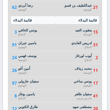
عبداللطيف بن قسو
رضا أبردي
62
21
الهجوم
الهجوم
قائمة البدلاء
قائمة البدلاء
يعقوب العيد
يونس الخافي
3
15
الوسط
الدفاع
ادريس العابدي
ياسين جبران
91
31
الدفاع
الهجوم
أيوب لورغاز
يوسف فهمي
24
2
الدفاع
الوسط
محمد زيناف
أمين أغو
26
11
الوسط
الهجوم
يونس ساخي
سفيان جازولي
97
17
الهجوم
الهجوم
سفيان طاهر
ياسين بوغاز
8
41
حارس مرمى
الدفاع
مصطفى صهد
طارق الكتوبي
12
20