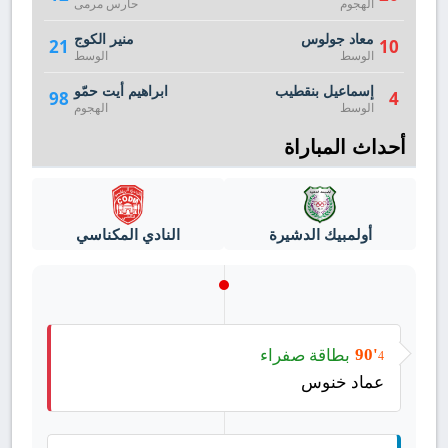
الهجوم
حارس مرمى
معاد جولوس
منير الكوج
21
10
الوسط
الوسط
إسماعيل بنقطيب
ابراهيم أيت حمّو
98
4
الوسط
الهجوم
أحداث المباراة
أولمبيك الدشيرة
النادي المكناسي
بطاقة صفراء
90'
4
عماد خنوس