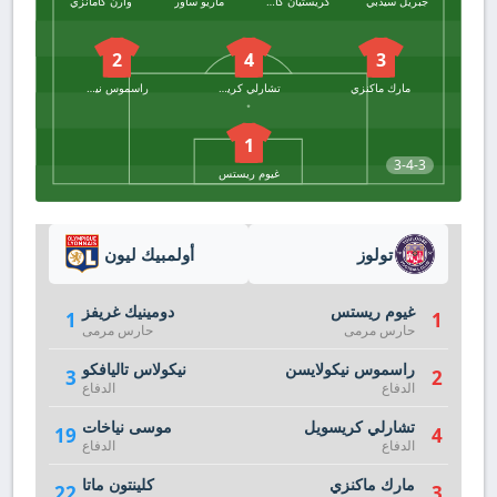
جبريل سيدبي
كريستيان كاسيريس
ماريو ساور
وارن كامانزي
2
4
3
مارك ماكنزي
تشارلي كريسويل
راسموس نيكولايسن
1
3-4-3
غيوم ريستس
تولوز
أولمبيك ليون
غيوم ريستس
دومينيك غريفز
1
1
حارس مرمى
حارس مرمى
راسموس نيكولايسن
نيكولاس تاليافكو
3
2
الدفاع
الدفاع
تشارلي كريسويل
موسى نياخات
19
4
الدفاع
الدفاع
مارك ماكنزي
كلينتون ماتا
22
3