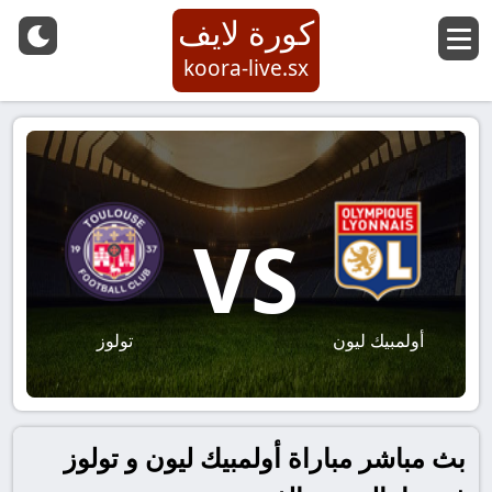
كورة لايف
koora-live.sx
VS
أولمبيك ليون
تولوز
بث مباشر مباراة أولمبيك ليون و تولوز