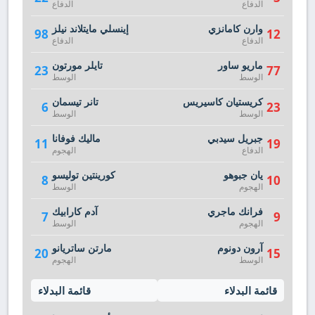
الدفاع
الدفاع
وارن كامانزي
إينسلي مايتلاند نيلز
98
12
الدفاع
الدفاع
ماريو ساور
تايلر مورتون
23
77
الوسط
الوسط
كريستيان كاسيريس
تانر تيسمان
6
23
الوسط
الوسط
جبريل سيدبي
ماليك فوفانا
11
19
الدفاع
الهجوم
يان جبوهو
كورينتين توليسو
8
10
الهجوم
الوسط
فرانك ماجري
آدم كارابيك
7
9
الهجوم
الوسط
آرون دونوم
مارتن ساتريانو
20
15
الوسط
الهجوم
قائمة البدلاء
قائمة البدلاء