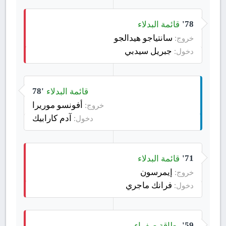
قائمة البدلاء
78'
سانتياجو هيدالجو
خروج:
جبريل سيدبي
دخول:
قائمة البدلاء
78'
أفونسو موريرا
خروج:
آدم كارابيك
دخول:
قائمة البدلاء
71'
إيمرسون
خروج:
فرانك ماجري
دخول:
بطاقة صفراء
59'