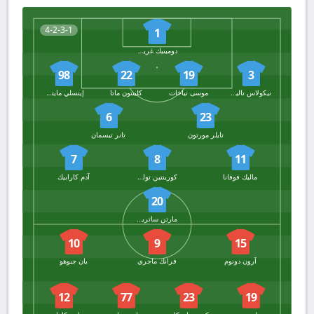
4-2-3-1
1
دومينيك غريفز
98
22
19
3
نيكولاس تاليافكو
موسى نياخات
كلينتون ماتا
إينسلي مايتلاند نيلز
6
23
تايلر مورتون
تانر تيسمان
7
8
11
ماليك فوفانا
كورينتين توليسو
آدم كارابيك
20
مارتن ساتريانو
10
9
15
آرون دونوم
فرانك ماجري
يان جبوهو
12
77
23
19