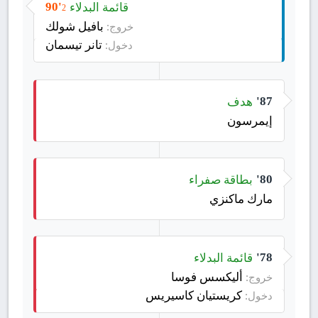
قائمة البدلاء
90'
2
بافيل شولك
خروج:
تانر تيسمان
دخول:
هدف
87'
إيمرسون
بطاقة صفراء
80'
مارك ماكنزي
قائمة البدلاء
78'
أليكسس فوسا
خروج:
كريستيان كاسيريس
دخول: