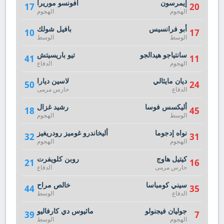
إيمرسون
أفونسو موريرا
17
20
الهجوم
الهجوم
أبو فرانسيس
بافيل شولك
10
17
الوسط
الوسط
سانتياجو هيدالجو
تيو باريسيتش
41
11
الهجوم
الدفاع
ديان مايثالي
لاسين ديارا
50
24
الدفاع
حارس مرمى
أليكسس فوسا
رشيد غزال
18
45
الوسط
الهجوم
نواه إدجوما
أليخاندرو غوميز رودريغيز
32
31
الهجوم
الهجوم
كيتيل هاوج
روبن كلويفرت
21
16
حارس مرمى
الدفاع
سيني كومباسا
خالص مراح
44
35
الدفاع
الوسط
جوليان فيجنولو
ماثيوس دي كارفاليو
39
7
الهجوم
الوسط