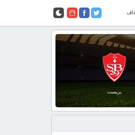
داف
twitter
facebook
google
news
بريست