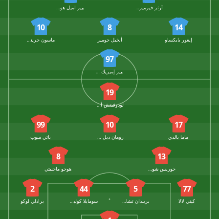
آرثر فيرميرين
بيير اميل هوبيرج
10
8
14
إيغور بايكساو
أنخيل جوميز
ماسون جرينوود
97
بيير إميريك أوباميانج
19
لودوفيتش أجورك
99
10
17
ماما بالدي
رومان ديل كاستيو
باثي مبوب
8
13
جوريس شوتارد
هوجو ماجنيتي
2
44
5
77
كيني لالا
بريندان تشادونيت
سومايلا كوليبالي
برادلي لوكو