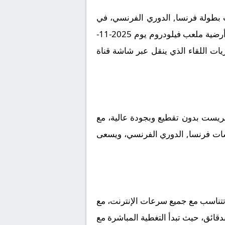
 بطولة فرنسا, الدوري الفرنسي، في
لقاء مرتقب يعد بالإثارة والتشويق نظراً لقوة الفريقين ورغبتهما في تحقيق الانتصار. تقام المباراة على أرضية ملعب فيلودروم يوم 2025-11-
 لمتابعة مجريات اللقاء الذي ينقل عبر شاشة قناة
ريست بدون تقطيع وبجودة عالية، مع
افسات فرنسا, الدوري الفرنسي، ويسعى
تتناسب مع جميع سرعات الإنترنت، مع
بدقائق، حيث تبدأ التغطية المباشرة مع