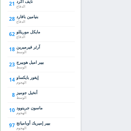
نايف أكرد
21
الدفاع
بنيامين بافارد
28
الدفاع
مايكل موريللو
62
الدفاع
آرثر فيرميرين
18
الوسط
بيير اميل هوبيرج
23
الوسط
إيغور بايكساو
14
الهجوم
أنخيل جوميز
8
الوسط
ماسون جرينوود
10
الهجوم
بيير إميريك أوباميانج
97
الهجوم