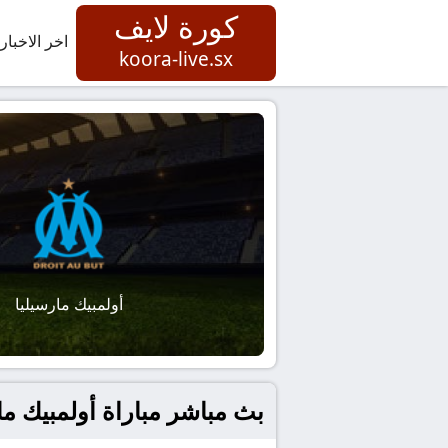
كورة لايف
اخر الاخبار
koora-live.sx
أولمبيك مارسيليا
بث مباشر مباراة أولمبيك م