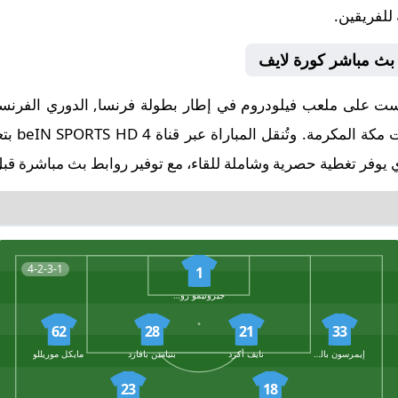
 للفريقين.
 بث مباشر كورة لايف
البداية ف
 يوفر تغطية حصرية وشاملة للقاء، مع توفير روابط بث مباشرة قبل 
4-2-3-1
1
جيرونيمو رولي
62
28
21
33
إيمرسون بالميري
نايف أكرد
بنيامين بافارد
مايكل موريللو
23
18