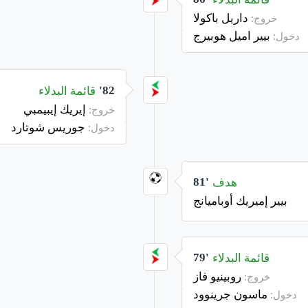
داريل باكولا
خروج:
بيير اميل هوبيرج
دخول:
قائمة البدلاء
82'
إيريك إيبيمبي
خروج:
جوريس شوتارد
دخول:
هدف
81'
بيير إميريك أوباميانج
قائمة البدلاء
79'
روبينيو فاز
خروج:
ماسون جرينوود
دخول: