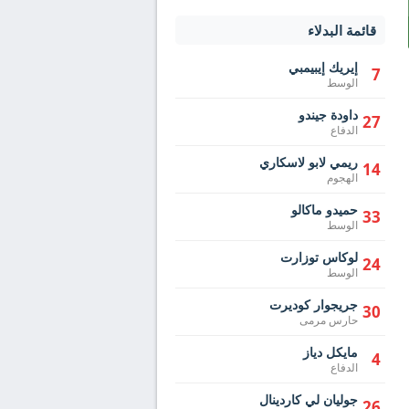
قائمة البدلاء
إيريك إيبيمبي
7
الوسط
داودة جيندو
27
الدفاع
ريمي لابو لاسكاري
14
الهجوم
حميدو ماكالو
33
الوسط
لوكاس توزارت
24
الوسط
جريجوار كوديرت
30
حارس مرمى
مايكل دياز
4
الدفاع
جوليان لي كاردينال
26