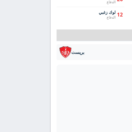
الدفاع
لوك زغبي
12
الدفاع
بريست