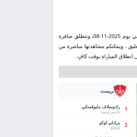
تُقام مباراة أولمبيك مارسيليا ضد بريست على ملعب فيلودروم في إطار بطولة فرنسا, الدوري الفرنسي يوم 2025-11-08، وتنطلق صافرة
ي تمام الساعة 18:00 بتوقيت مكة المكرمة. وتُنقل المباراة عبر قناة beIN SPORTS HD 4 بتعليق ، ويمكنكم مشاهدتها مباشرة من
انطلاق المباراة بوقت كافٍ.
بريست
رادوسلاف مايوفسكي
1
حارس مرمى
برادلي لوكو
2
الدفاع