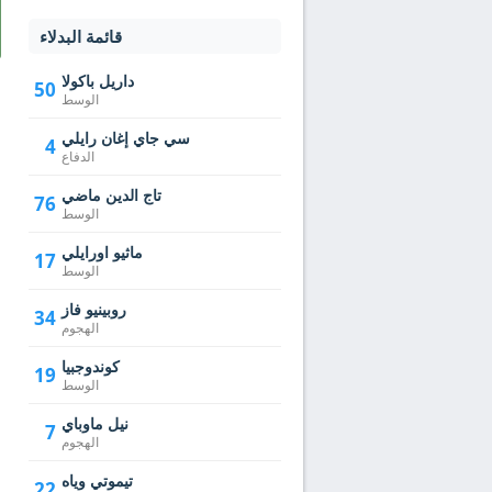
قائمة البدلاء
داريل باكولا
50
الوسط
سي جاي إغان رايلي
4
الدفاع
تاج الدين ماضي
76
الوسط
ماثيو اورايلي
17
الوسط
روبينيو فاز
34
الهجوم
كوندوجبيا
19
الوسط
نيل ماوباي
7
الهجوم
تيموتي وياه
22