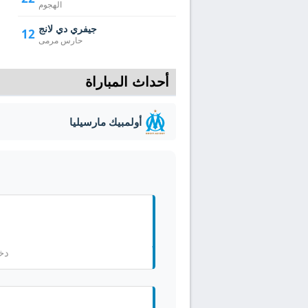
الهجوم
جيفري دي لانج
12
حارس مرمى
أحداث المباراة
أولمبيك مارسيليا
دخ