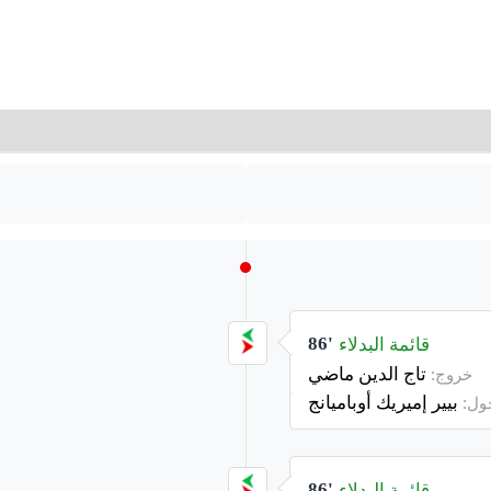
قائمة البدلاء
86'
تاج الدين ماضي
خروج:
بيير إميريك أوباميانج
ول:
قائمة البدلاء
86'