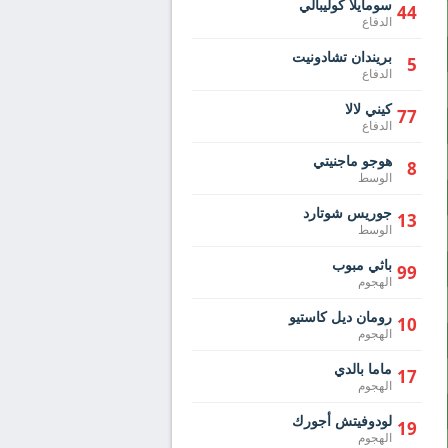
سومايلا كوليبالي
44
الدفاع
بريندان تشادونيت
5
الدفاع
كيني لالا
77
الدفاع
هوجو ماجنيتي
8
الوسط
جوريس شوتارد
13
الوسط
باثي مبوب
99
الهجوم
رومان ديل كاستيو
10
الهجوم
ماما بالدي
17
الهجوم
لودوفيتش أجورك
19
الهجوم