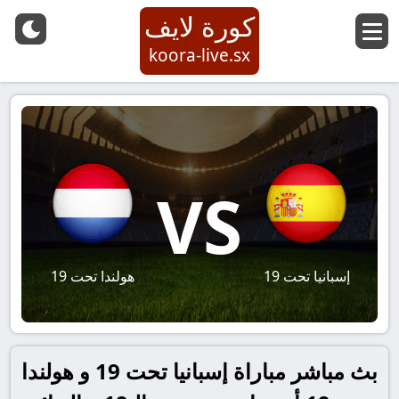
كورة لايف
koora-live.sx
VS
إسبانيا تحت 19
هولندا تحت 19
بث مباشر مباراة إسبانيا تحت 19 و هولندا