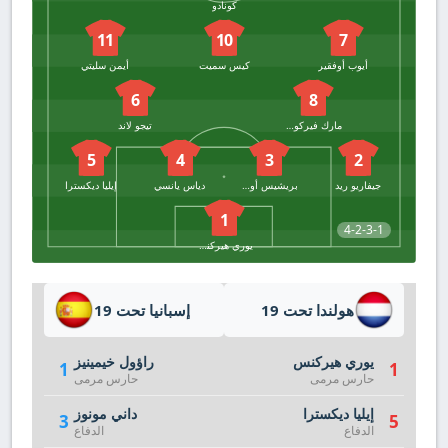
كونادو
11
10
7
أيوب أوفقير
كيس سميت
أيمن سليتي
6
8
مارك فيركويل
تيجو لاند
5
4
3
2
جيفاريو ريد
بريشيس أوغوو
دياس يانسي
إيليا ديكسترا
1
4-2-3-1
يوري هيركنس
هولندا تحت 19
إسبانيا تحت 19
يوري هيركنس
راؤول خيمينيز
1
1
حارس مرمى
حارس مرمى
إيليا ديكسترا
داني مونوز
3
5
الدفاع
الدفاع