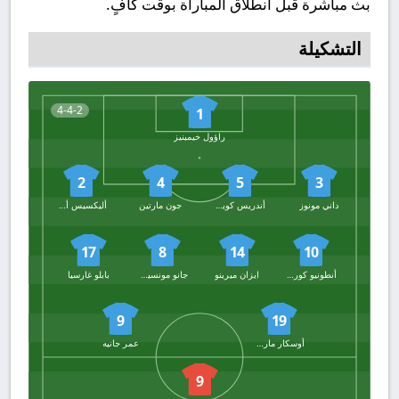
بث مباشرة قبل انطلاق المباراة بوقت كافٍ.
التشكيلة
4-4-2
1
راؤول خيمينيز
2
4
5
3
داني مونوز
أندريس كوينكا
جون مارتين
أليكسيس أولميدو
17
8
14
10
أنطونيو كورديرو
ايزان ميرينو
جانو مونسيرات
بابلو غارسيا
9
19
أوسكار ماركوس
عمر جانيه
9