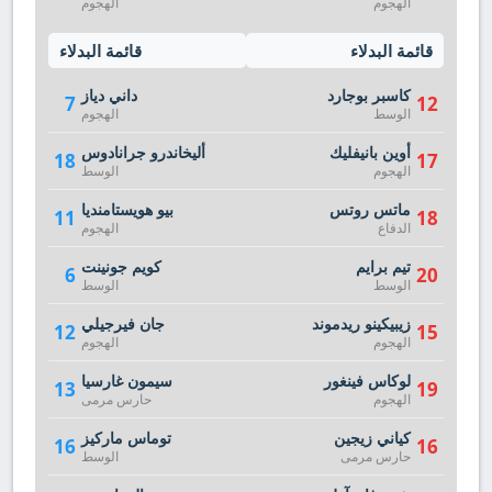
الهجوم
الهجوم
قائمة البدلاء
قائمة البدلاء
كاسبر بوجارد
داني دياز
7
12
الوسط
الهجوم
أوين بانيفليك
أليخاندرو جرانادوس
18
17
الهجوم
الوسط
ماتس روتس
بيو هويستامنديا
11
18
الدفاع
الهجوم
تيم برايم
كويم جونينت
6
20
الوسط
الوسط
زيبيكينو ريدموند
جان فيرجيلي
12
15
الهجوم
الهجوم
لوكاس فينغور
سيمون غارسيا
13
19
الهجوم
حارس مرمى
كياني زيجين
توماس ماركيز
16
16
حارس مرمى
الوسط