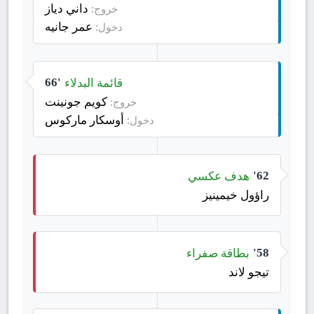
داني دياز
خروج:
عمر جانيه
دخول:
قائمة البدلاء
66'
كويم جونينت
خروج:
أوسكار ماركوس
دخول:
هدف عكسي
62'
راؤول خيمينيز
بطاقة صفراء
58'
تيجو لاند