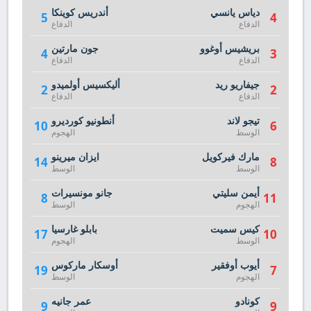
دياس يانسي
أندريس كوينكا
5
4
الدفاع
الدفاع
بريشيس أوغوو
جون مارتين
4
3
الدفاع
الدفاع
جيفاريو ريد
أليكسيس أولميدو
2
2
الدفاع
الدفاع
تيجو لاند
أنطونيو كورديرو
10
6
الوسط
الهجوم
مارك فيركويل
ايزان ميرينو
14
8
الوسط
الوسط
أيمن سليتي
جانو مونسيرات
8
11
الهجوم
الوسط
كيس سميت
بابلو غارسيا
17
10
الوسط
الهجوم
أيوب أوفقير
أوسكار ماركوس
19
7
الهجوم
الوسط
كونادو
عمر جانيه
9
9