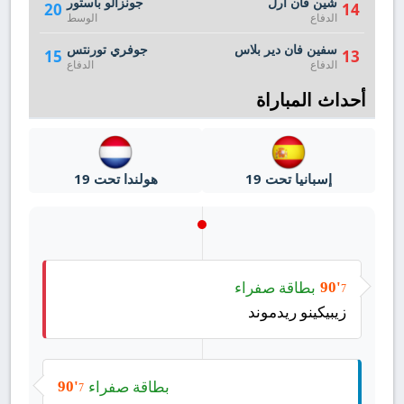
شين فان آرل
جونزالو باستور
20
14
الدفاع
الوسط
سفين فان دير بلاس
جوفري تورنتس
15
13
الدفاع
الدفاع
أحداث المباراة
إسبانيا تحت 19
هولندا تحت 19
بطاقة صفراء
90'
7
زيبيكينو ريدموند
بطاقة صفراء
90'
7