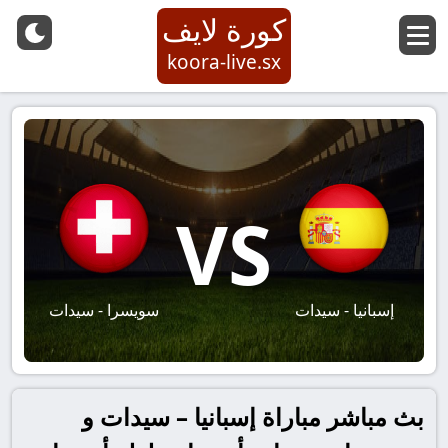
كورة لايف
koora-live.sx
VS
إسبانيا - سيدات
سويسرا - سيدات
بث مباشر مباراة إسبانيا – سيدات و