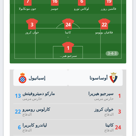
7
16
6
19
فالنتين روزر
لوكاس تورو
جوميز
جون مونكايولا
3
24
22
فلافيان بويومو
كاتينا
خوان كروز
1
3-4-3
سيرجيو هيريرا
أوساسونا
إسبانيول
سيرجيو هيريرا
ماركو دميتروفيتش
13
1
حارس مرمى
حارس مرمى
خوان كروز
كارلوس روميرو
22
3
الدفاع
الدفاع
كاتينا
لياندرو كابريرا
6
24
الدفاع
الدفاع