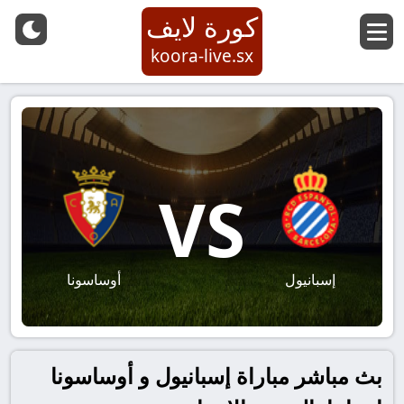
كورة لايف
koora-live.sx
VS
إسبانيول
أوساسونا
بث مباشر مباراة إسبانيول و أوساسونا