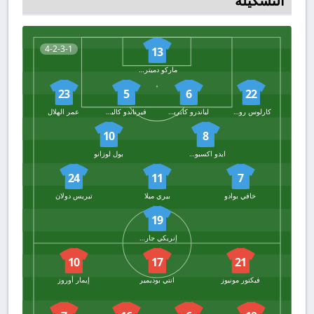
التشكيلة
4-2-3-1
13
ماركو دميتروفيتش
23
5
6
22
كارلوس روميرو
لياندرو كابريرا
فيرناندو كاليرو
عمر الهلال
10
8
ايدو اكسبوسيتو
بول لوزانو
24
11
7
خافي بوادو
بيري ميلا
تيريس دولان
19
إنريكي جارسيا كيكي
10
17
21
فيكتور مونيوز
انتي بوديمير
إيمار أوروز