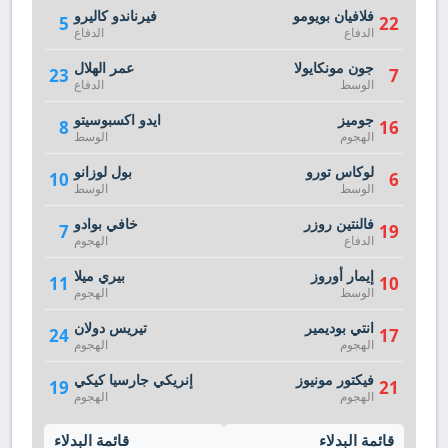
فلافيان بويومو
فيرناندو كاليرو
5
22
الدفاع
الدفاع
جون مونكايولا
عمر الهلال
23
7
الوسط
الدفاع
جوميز
ايدو اكسبوسيتو
8
16
الهجوم
الوسط
لوكاس تورو
بول لوزانو
10
6
الوسط
الوسط
فالنتين روزر
خافي بوادو
7
19
الدفاع
الهجوم
إيمار أوروز
بيري ميلا
11
10
الوسط
الهجوم
انتي بوديمير
تيريس دولان
24
17
الهجوم
الهجوم
فيكتور مونيوز
إنريكي جارسيا كيكي
19
21
الهجوم
الهجوم
قائمة البدلاء
قائمة البدلاء