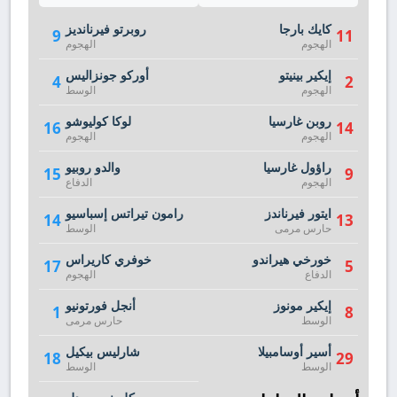
كايك بارجا
روبرتو فيرنانديز
9
11
الهجوم
الهجوم
إيكير بينيتو
أوركو جونزاليس
4
2
الهجوم
الوسط
روبن غارسيا
لوكا كوليوشو
16
14
الهجوم
الهجوم
راؤول غارسيا
والدو روبيو
15
9
الهجوم
الدفاع
ايتور فيرناندز
رامون تيراتس إسباسيو
14
13
حارس مرمى
الوسط
خورخي هيراندو
خوفري كاريراس
17
5
الدفاع
الهجوم
إيكير مونوز
أنجل فورتونيو
1
8
الوسط
حارس مرمى
أسير أوسامبيلا
شارليس بيكيل
18
29
الوسط
الوسط