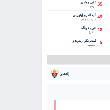
علي هواري
35
الهجوم
أليخاندرو إيتوربي
45
حارس مرمى
جون دونالد
18
الدفاع
فيديريكو ريدوندو
5
الوسط
إلتشي