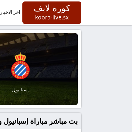
كورة لايف
اخر الاخبار
koora-live.sx
إسبانيول
بث مباشر مباراة إسبانيول و 