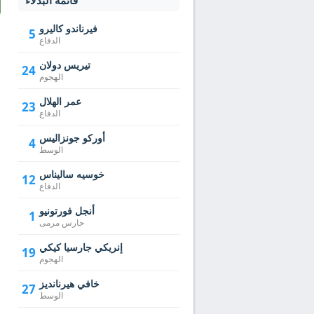
قائمة البدلاء
فيرناندو كاليرو
5
الدفاع
تيريس دولان
24
الهجوم
عمر الهلال
23
الدفاع
أوركو جونزاليس
4
الوسط
خوسيه ساليناس
12
الدفاع
أنجل فورتونيو
1
حارس مرمى
إنريكي جارسيا كيكي
19
الهجوم
خافي هيرنانديز
27
الوسط