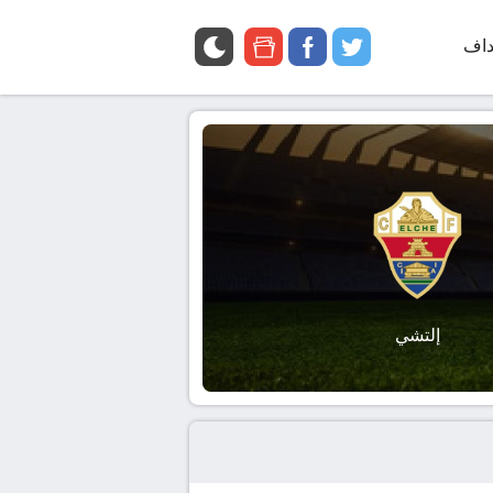
داف
twitter
facebook
google
news
إلتشي