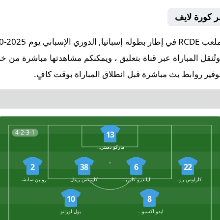
ر كورة لايف
وفير روابط بث مباشرة قبل انطلاق المباراة بوقت كافٍ.
4-2-3-1
13
ماركو دميتروفيتش
2
38
6
22
كارلوس روميرو
لياندرو كابريرا
كليمنس ريدل
روبين سانشيز
10
8
ايدو اكسبوسيتو
بول لوزانو