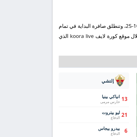
تُقام مباراة إسبانيول ضد إلتشي على ملعب RCDE في إطار بطولة إسبانيا, الدوري الإسباني يوم 2025-10-25، وتنطلق صافرة البداية في تمام
koora live
الذي
إلتشي
انياكي بينيا
13
حارس مرمى
ليو بيتروت
21
الدفاع
بيدرو بيجاس
6
الدفاع