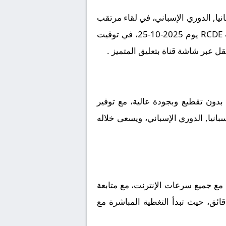
يا, الدوري الإسباني، في لقاء مرتقب
يعد بالإثارة والتشويق نظراً لقوة الفريقين ورغبتهما في تحقيق الانتصار. تقام المباراة على أرضية ملعب RCDE يوم 2025-10-25، في توقيت
دون تقطيع وبجودة عالية، مع توفير
بانيا, الدوري الإسباني، ويسعى خلاله
مع جميع سرعات الإنترنت، مع متابعة
قائق، حيث تبدأ التغطية المباشرة مع