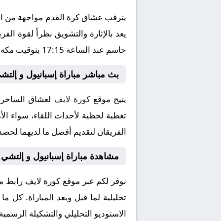
يترقب عشاق كرة القدم مواجهة من العي
حاسم عند الساعة 17:15 بتوقيت مكة المكرمة، وسط ترقب جماهيري كبير لمتابعة مجريات اللقاء الذي ينقل عبر شاشة قناة بتعليق المتميز .
بث مباشر مباراة إسبانيول و إلتش
يتيح موقع
كورة لايف
لعشاق الساحرة 
تغطية لحظية لأحداث اللقاء، سواء الأه
الفريقان لتقديم أفضل ما لديهما لحصد 
مشاهدة مباراة إسبانيول و إلتشي
نوفر لكم عبر موقع كورة لايف رابط م
تحليلية لما قبل وبعد المباراة. كل م
الاستوديو التحليلي والتشكيلة الرسمية