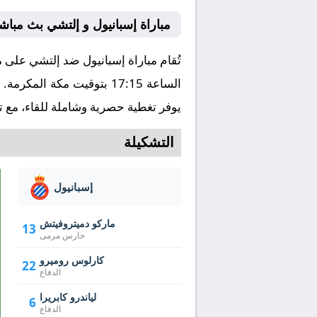
مباراة إسبانيول و إلتشي بث مباش
الساعة 17:15 بتوقيت مكة المكرمة. وتُنقل المباراة عبر قناة بتعليق ، ويمكنكم مشاهدتها مباشرة من خلال موقع كورة لايف
يوفر تغطية حصرية وشاملة للقاء، مع ت
التشكيلة
إسبانيول
ماركو دميتروفيتش
13
حارس مرمى
كارلوس روميرو
22
الدفاع
لياندرو كابريرا
6
الدفاع