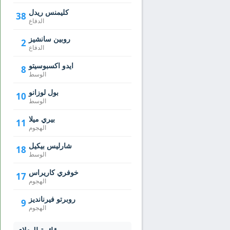
كليمنس ريدل
38
الدفاع
روبين سانشيز
2
الدفاع
ايدو اكسبوسيتو
8
الوسط
بول لوزانو
10
الوسط
بيري ميلا
11
الهجوم
شارليس بيكيل
18
الوسط
خوفري كاريراس
17
الهجوم
روبرتو فيرنانديز
9
الهجوم