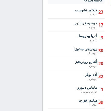
قائمة البدلاء
فيكتور تشوست
23
الدفاع
خوسيه فرنانديز
17
الهجوم
أدريا بيدروسا
3
الدفاع
رودريجو ميندوزا
30
الوسط
ألفارو رودريجيز
20
الهجوم
آدم بويار
32
الهجوم
ماتياس ديتورو
1
حارس مرمى
هيكتور فورت
39
الدفاع