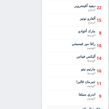
ديفيد أفينجروبر
22
الدفاع
ألفارو نونيز
15
الدفاع
مارك أغوادو
8
الوسط
رافا مير فيسينتي
10
الهجوم
أليكس فيباس
14
الوسط
مارتيم نيتو
16
الوسط
جيرمان فاليرا
11
الهجوم
اندري سيلفا
9
الهجوم