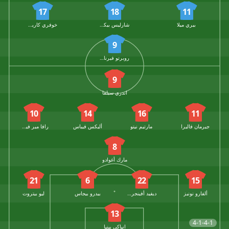
17
18
11
بيري ميلا
شارليس بيكيل
خوفري كاريراس
9
روبرتو فيرنانديز
9
اندري سيلفا
10
14
16
11
جيرمان فاليرا
مارتيم نيتو
أليكس فيباس
رافا مير فيسينتي
8
مارك أغوادو
21
6
22
15
ألفارو نونيز
ديفيد أفينجروبر
بيدرو بيجاس
ليو بيتروت
13
4-1-4-1
انياكي بينيا