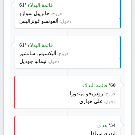
قائمة البدلاء
61'
جابرييل سوازو
خروج:
ألفونسو غونزاليس
دخول:
قائمة البدلاء
61'
أليكسيس سانشيز
خروج:
نيمانيا جوديل
دخول:
قائمة البدلاء
60'
رودريجو ميندوزا
خروج:
علي هواري
دخول:
هدف
54'
اندري سيلفا