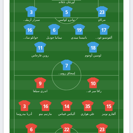
أورجان نايلاند
3
5
23
مركاو
نيانزو كواسي
سيزار أزبيليكويتا
16
6
19
17
ألفونسو غونزاليس
باتيستا ميندي
نيمانيا جوديل
خوانلو سانشيز
11
18
لوسين أوجوم
روبن فارجاس
7
إسحاق روميرو
9
10
رافا مير فيسينتي
اندري سيلفا
3
16
14
35
15
ألفارو نونيز
علي هواري
أليكس فيباس
مارتيم نيتو
أدريا بيدروسا
6
22
23