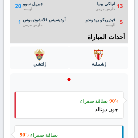
انياكي بينيا
جبريل سوو
20
13
حارس مرمى
الوسط
فيديريكو ريدوندو
أوديسيس فلاتشوديموس
1
5
الوسط
حارس مرمى
أحداث المباراة
إشبيلية
إلتشي
بطاقة صفراء
90'
4
جون دونالد
بطاقة صفراء
90'
3