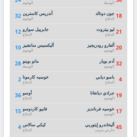
الوسط
الهجوم
جون دونالد
أندريس كاسترين
32
18
الدفاع
الهجوم
ليو بيتروت
جابرييل سوازو
12
21
الدفاع
الدفاع
ألفارو رودريجيز
أليكسيس سانشيز
10
20
الهجوم
الهجوم
آدم بويار
مانو بوينو
28
32
الهجوم
الوسط
بامبو ديابي
خوسيه كارمونا
2
4
الدفاع
الدفاع
جرادي ديانغانا
أوسو
36
19
الهجوم
الدفاع
خوسيه فرنانديز
فابيو كاردوسو
15
17
الهجوم
الدفاع
أليخاندرو إيتوربي
كيكي سالاس
4
45
حارس مرمى
الدفاع