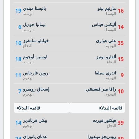
مارتيم نيتو
باتيستا ميندي
19
16
الوسط
الوسط
أليكس فيباس
نيمانيا جوديل
6
14
الوسط
الوسط
علي هواري
خوانلو سانشيز
16
35
الهجوم
الدفاع
ألفارو نونيز
لوسين أوجوم
18
15
الدفاع
الوسط
اندري سيلفا
روبن فارجاس
11
9
الهجوم
الهجوم
رافا مير فيسينتي
إسحاق روميرو
7
10
الهجوم
الهجوم
قائمة البدلاء
قائمة البدلاء
هيكتور فورت
بيكي فرنانديز
14
39
الدفاع
الهجوم
رودريجو ميندوزا
عدنان يانوزاي
24
30