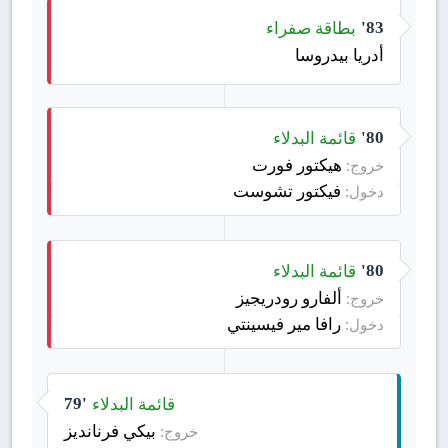
بطاقة صفراء
83'
أدريا بيدروسا
قائمة البدلاء
80'
هيكتور فورت
خروج:
فيكتور تشوست
دخول:
قائمة البدلاء
80'
ألفارو رودريجيز
خروج:
رافا مير فيسينتي
دخول:
قائمة البدلاء
79'
بيكي فرنانديز
خروج: