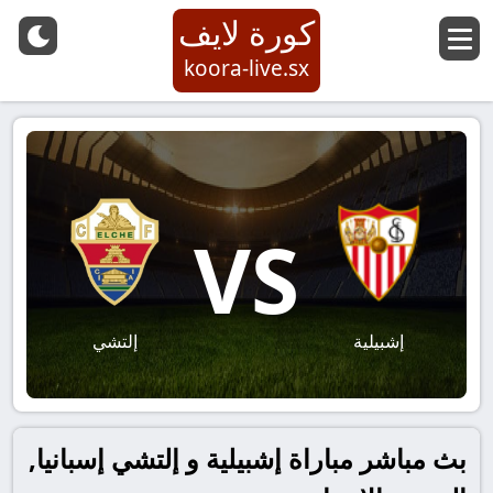
كورة لايف
koora-live.sx
VS
إشبيلية
إلتشي
بث مباشر مباراة إشبيلية و إلتشي إسبانيا,