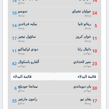
18
14
وسط
مدافع
جوليان تشيكو
سوسو
10
24
وسط
وسط
ريناتو تابيا
بيكيه فرنانديز
14
5
وسط
وسط
خوان كروز
ساؤول نيجيز
17
11
وسط
وسط
دانيال رابا
دودي لوكيباكيو
11
10
مهاجم
وسط
منير الحدادي
ألفارو باسكوال
42
23
مهاجم
مهاجم
قائمة البدلاء
قائمة البدلاء
يان ديوماندي
نيمانجا جوديلج
6
30
مهاجم
مدافع
يفان نيو
رامون مارتنيز
35
17
وسط
مدافع