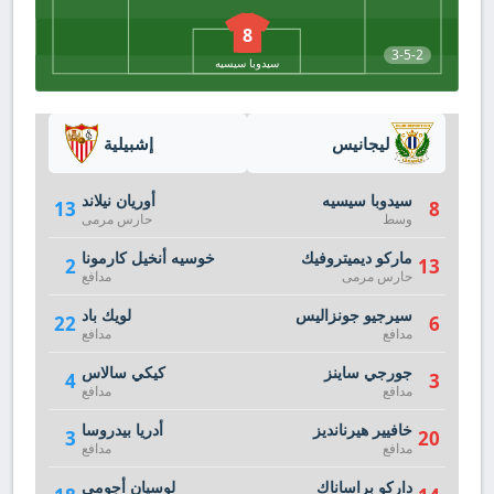
8
3-5-2
سيدوبا سيسيه
ليجانيس
إشبيلية
سيدوبا سيسيه
أوريان نيلاند
13
8
وسط
حارس مرمى
ماركو ديميتروفيك
خوسيه أنخيل كارمونا
2
13
حارس مرمى
مدافع
سيرجيو جونزاليس
لويك باد
22
6
مدافع
مدافع
جورجي ساينز
كيكي سالاس
4
3
مدافع
مدافع
خافيير هيرنانديز
أدريا بيدروسا
3
20
مدافع
مدافع
داركو براساناك
لوسيان أجومي