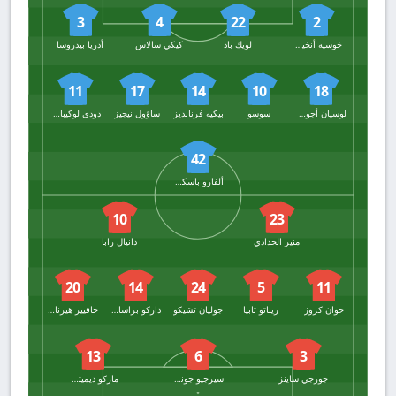
3
4
22
2
خوسيه أنخيل كارمونا
لويك باد
كيكي سالاس
أدريا بيدروسا
11
17
14
10
18
لوسيان أجومي
سوسو
بيكيه فرنانديز
ساؤول نيجيز
دودي لوكيباكيو
42
ألفارو باسكوال
10
23
منير الحدادي
دانيال رابا
20
14
24
5
11
خوان كروز
ريناتو تابيا
جوليان تشيكو
داركو براساناك
خافيير هيرنانديز
13
6
3
جورجي ساينز
سيرجيو جونزاليس
ماركو ديميتروفيك