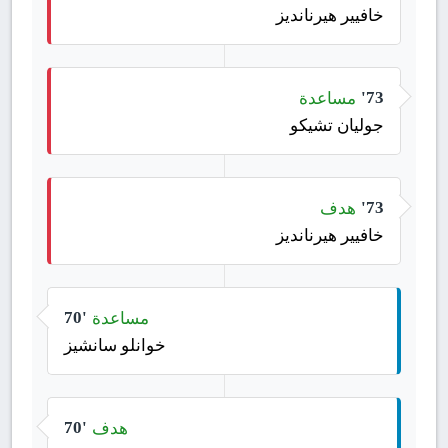
خافيير هيرنانديز
مساعدة
73'
جوليان تشيكو
هدف
73'
خافيير هيرنانديز
مساعدة
70'
خوانلو سانشيز
هدف
70'