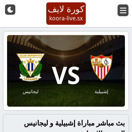
كورة لايف
koora-live.sx
VS
إشبيلية
ليجانيس
بث مباشر مباراة إشبيلية و ليجانيس