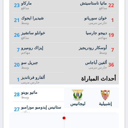
ماتيا ناستاسيتش
ماركاو
23
22
مدافع
مدافع
خوان سوريانو
شيديرا ايجوك
21
1
حارس مرمى
وسط
دييجو جارسيا
خوانلو سانشيز
26
19
مهاجم
مدافع
أوسكار رودريجيز
إيزاك روميرو
7
7
وسط
مهاجم
ألفين أباجاس
جبريل سو
20
36
حارس مرمى
وسط
أحداث المباراة
ألفارو فرنانديز
1
حارس مرمى
ماتيو بوينو
28
وسط
إشبيلية
ليجانيس
ستانيس إيدومبو موزامبو
27
مهاجم