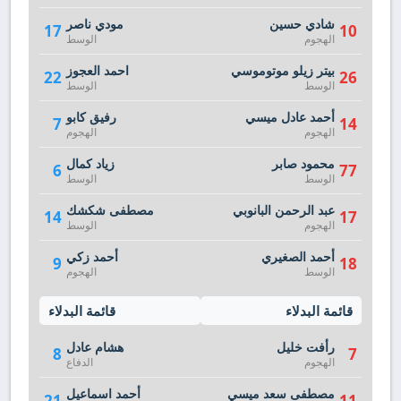
شادي حسين
مودي ناصر
17
10
الهجوم
الوسط
بيتر زيلو موتوموسي
احمد العجوز
22
26
الوسط
الوسط
أحمد عادل ميسي
رفيق كابو
7
14
الهجوم
الهجوم
محمود صابر
زياد كمال
6
77
الوسط
الوسط
عبد الرحمن البانوبي
مصطفى شكشك
14
17
الهجوم
الوسط
أحمد الصغيري
أحمد زكي
9
18
الوسط
الهجوم
قائمة البدلاء
قائمة البدلاء
رأفت خليل
هشام عادل
8
7
الهجوم
الدفاع
مصطفى سعد ميسي
أحمد اسماعيل
21
11