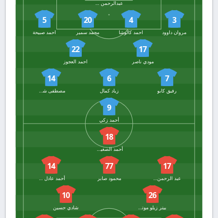
عبدالرحمن سمير
5
20
4
3
مروان داوود
احمد كالوشا
محمد سمير
احمد صبيحة
22
17
مودي ناصر
احمد العجوز
14
6
7
رفيق كابو
زياد كمال
مصطفى شكشك
9
أحمد زكي
18
أحمد الصغيري
14
77
17
عبد الرحمن البانوبي
محمود صابر
أحمد عادل ميسي
10
26
بيتر زيلو موتوموسي
شادي حسين