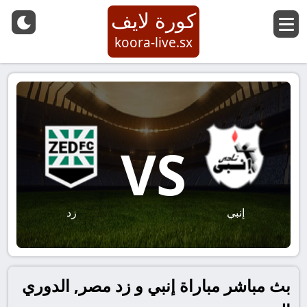
كورة لايف
koora-live.sx
VS
إنبي
زد
بث مباشر مباراة إنبي و زد مصر, الدوري