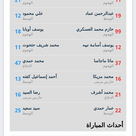
الهجوم
الهجوم
عبدالرحمن عماد
علي محمود
12
19
الوسط
الوسط
حازم محمد العسكري
يوسف أوبابا
18
99
الهجوم
الهجوم
يوسف أسامة نبيه
محمد شريف حتحوت
11
12
الهجوم
الهجوم
ماتا ماجاسا
محمد حمدي
47
37
الهجوم
الدفاع
محمد مزيكا
أحمد إسماعيل كفته
13
16
حارس مرمى
الوسط
محمد أشرف
رضا السيد
16
21
الدفاع
حارس مرمى
عمار حمدي
سيد سعيد
25
22
الوسط
الوسط
أحداث المباراة