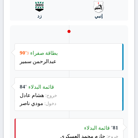
إنبي
زد
بطاقة صفراء
90'
3
عبدالرحمن سمير
قائمة البدلاء
84'
هشام عادل
خروج:
مودي ناصر
دخول:
قائمة البدلاء
81'
حازم محمد العسكري
خروج: