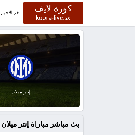
كورة لايف
اخر الاخبار
koora-live.sx
إنتر ميلان
بث مباشر مباراة إنتر ميلان 