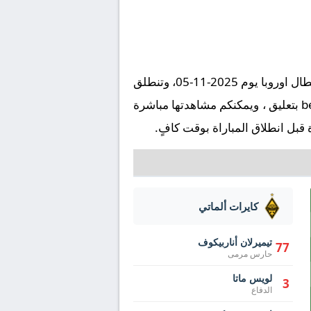
تُقام مباراة إنتر ميلان ضد كايرات ألماتي على ملعب ملعب جوزيبي مياتزا في إطار بطولة أوروبا, دوري أبطال اوروبا يوم 2025-11-05، وتنطلق
صافرة البداية في تمام الساعة 22:00 بتوقيت مكة المكرمة. وتُنقل المباراة عبر قناة beIN SPORTS HD 4 بتعليق ، ويمكنكم مشاهدتها مباشرة
قبل انطلاق المباراة بوقت كافٍ.
كايرات ألماتي
تيميرلان أناربيكوف
77
حارس مرمى
لويس ماتا
3
الدفاع