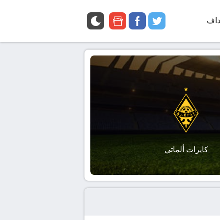
داف
twitter
facebook
google
news
كايرات ألماتي