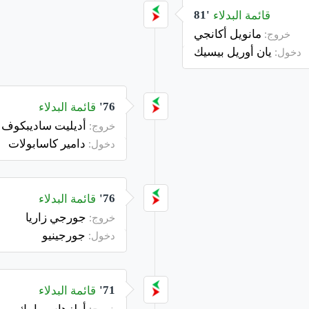
قائمة البدلاء
81'
مانويل أكانجي
خروج:
يان أوريل بيسيك
دخول:
قائمة البدلاء
76'
أديليت ساديبكوف
خروج:
دامير كاسابولات
دخول:
قائمة البدلاء
76'
جورجي زاريا
خروج:
جورجينيو
دخول:
قائمة البدلاء
71'
أولزهاس بايبك