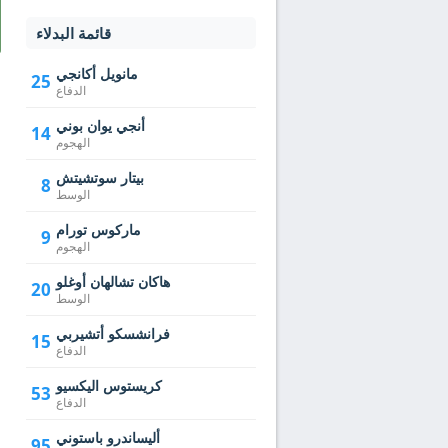
قائمة البدلاء
مانويل أكانجي
25
الدفاع
أنجي يوان بوني
14
الهجوم
بيتار سوتشيتش
8
الوسط
ماركوس تورام
9
الهجوم
هاكان تشالهان أوغلو
20
الوسط
فرانشسكو أتشيربي
15
الدفاع
كريستوس اليكسيو
53
الدفاع
أليساندرو باستوني
95