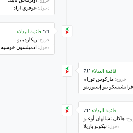
خروج:
عوفري اراد
دخول:
قائمة البدلاء
71'
ريكاردينيو
خروج:
ادميلسون خوسيه غ
دخول:
قائمة البدلاء
71'
ماركوس تورام
خروج:
رانشيسكو بيو إسبوزيتو
قائمة البدلاء
71'
هاكان تشالهان أوغلو
وج:
نيكولو باريلا
دخول: