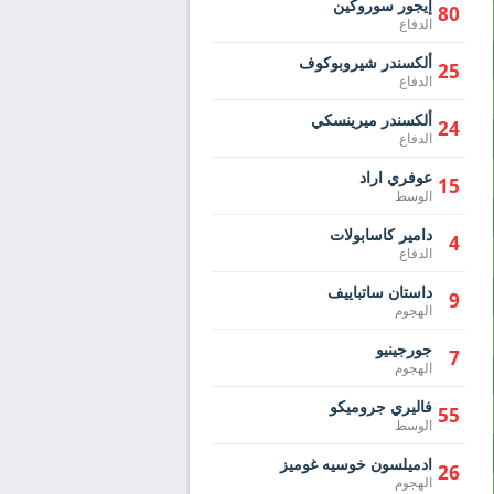
إيجور سوروكين
80
الدفاع
ألكسندر شيروبوكوف
25
الدفاع
ألكسندر ميرينسكي
24
الدفاع
عوفري اراد
15
الوسط
دامير كاسابولات
4
الدفاع
داستان ساتباييف
9
الهجوم
جورجينيو
7
الهجوم
فاليري جروميكو
55
الوسط
ادميلسون خوسيه غوميز
26
الهجوم