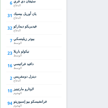
ستيفان دي فري
6
الدفاع
يان أوريل بيسيك
31
الدفاع
فيديريكو ديماركو
32
الدفاع
بيوتر زيلينسكي
7
الوسط
نيكولو باريلا
23
الوسط
دافيد فراتيسي
16
الوسط
دينزل دومفريس
2
الدفاع
لاوتارو مارتينيز
10
الهجوم
فرانشيسكو بيو إسبوزيتو
94
الهجوم