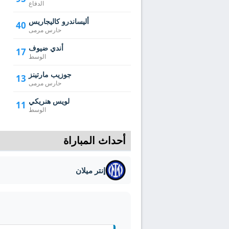
الدفاع
أليساندرو كاليجاريس
40
حارس مرمى
أندي ضيوف
17
الوسط
جوزيب مارتينز
13
حارس مرمى
لويس هنريكي
11
الوسط
أحداث المباراة
إنتر ميلان