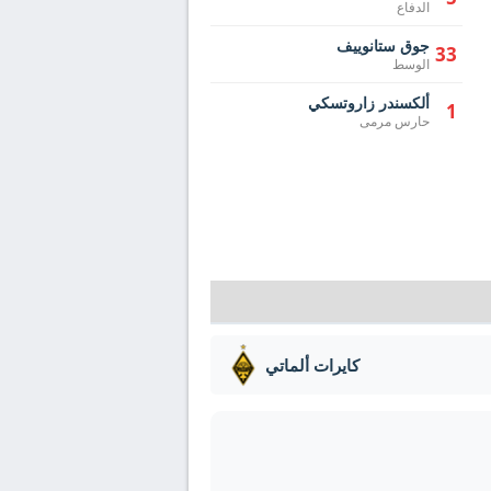
الدفاع
جوق ستانوييف
33
الوسط
ألكسندر زاروتسكي
1
حارس مرمى
كايرات ألماتي