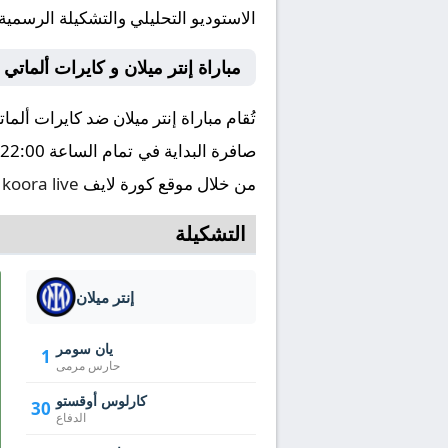
الاستوديو التحليلي والتشكيلة الرسمية
مباراة إنتر ميلان و كايرات ألمات
من خلال موقع كورة لايف
koora live
ا
التشكيلة
إنتر ميلان
يان سومر
1
حارس مرمى
كارلوس أوقستو
30
الدفاع