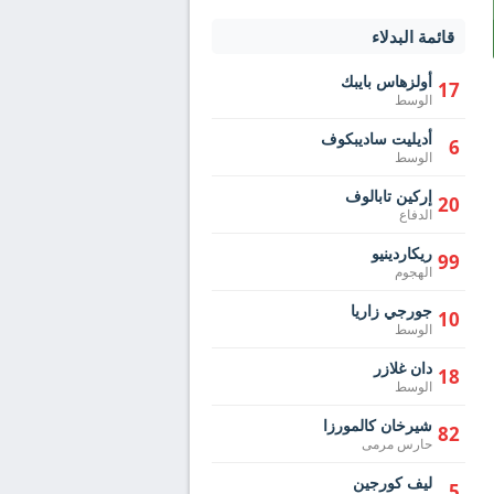
قائمة البدلاء
أولزهاس بايبك
17
الوسط
أديليت ساديبكوف
6
الوسط
إركين تابالوف
20
الدفاع
ريكاردينيو
99
الهجوم
جورجي زاريا
10
الوسط
دان غلازر
18
الوسط
شيرخان كالمورزا
82
حارس مرمى
ليف كورجين
5