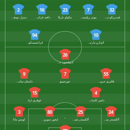
2
16
23
7
32
فيديريكو ديماركو
بيوتر زيلينسكي
نيكولو باريلا
دافيد فراتيسي
دينزل دومفريس
94
10
لاوتارو مارتينيز
فرانشيسكو بيو إسبوزيتو
26
ادميلسون خوسيه غوميز
9
7
55
فاليري جروميكو
جورجينيو
داستان ساتباييف
15
4
دامير كاسابولات
عوفري اراد
3
80
25
24
ألكسندر ميرينسكي
ألكسندر شيروبوكوف
إيجور سوروكين
لويس ماتا