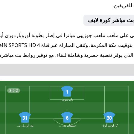
 للفريقين.
ي بث مباشر كورة لايف
لذي يوفر تغطية حصرية وشاملة للقاء، مع توفير روابط بث مباشرة 
3-5-2
1
يان سومر
31
6
30
كارلوس أوقستو
ستيفان دي فري
يان أوريل بيسيك