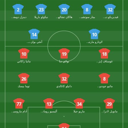
2
23
20
8
32
فيديريكو ديماركو
بيتار سوتشيتش
هاكان تشالهان أوغلو
نيكولو باريلا
دينزل دومفريس
14
10
لاوتارو مارتينيز
أنجي يوان بوني
10
19
18
غوستاف إيزاكسن
بولاي ديا
ماتيا زاكاني
26
32
8
ماثيو جوندوزي
دانيلو كاتالدي
توما بيسك
77
13
34
29
مانويل لاتزاري
ماريو جيلا
أليسيو رومانيولي
أدام ماروسيتش