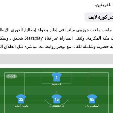
 للفريقين.
اشر كورة لايف
البداية في تمام الساعة 21:45 بتوقيت 
 حصرية وشاملة للقاء، مع توفير روابط بث مباشرة قبل انطلاق الم
3-5-2
1
يان سومر
25
15
95
أليساندرو باستوني
فرانشسكو أتشيربي
مانويل أكانجي