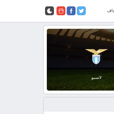
داف
twitter
facebook
google
news
لاتسيو