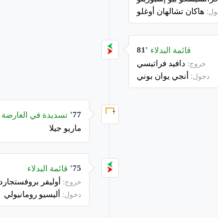
هاكان تشالهان أوغلو
ول:
قائمة البدلاء
81'
دافيد فراتيسي
خروج:
أنجي يوان بوني
دخول:
تسديدة في العارضة
77'
ماريو جيلا
قائمة البدلاء
75'
أوليفر بروفستجارد
خروج:
أليسيو رومانيولي
دخول: