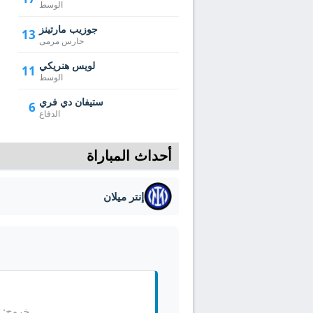
الوسط
جوزيب مارتينز
13
حارس مرمى
لويس هنريكي
11
الوسط
ستيفان دي فري
6
الدفاع
أحداث المباراة
إنتر ميلان
ف
خروج: