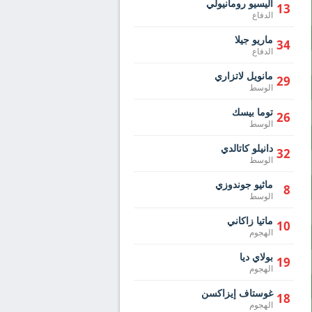
أليسيو رومانيولي
13
الدفاع
ماريو جيلا
34
الدفاع
مانويل لاتزاري
29
الوسط
توما بيسك
26
الوسط
دانيلو كاتالدي
32
الوسط
ماثيو جوندوزي
8
الوسط
ماتيا زاكاني
10
الهجوم
بولاي ديا
19
الهجوم
غوستاف إيزاكسن
18
الهجوم