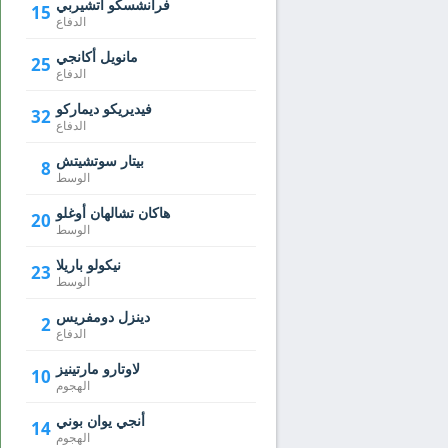
فرانشسكو أتشيربي
15
الدفاع
مانويل أكانجي
25
الدفاع
فيديريكو ديماركو
32
الدفاع
بيتار سوتشيتش
8
الوسط
هاكان تشالهان أوغلو
20
الوسط
نيكولو باريلا
23
الوسط
دينزل دومفريس
2
الدفاع
لاوتارو مارتينيز
10
الهجوم
أنجي يوان بوني
14
الهجوم