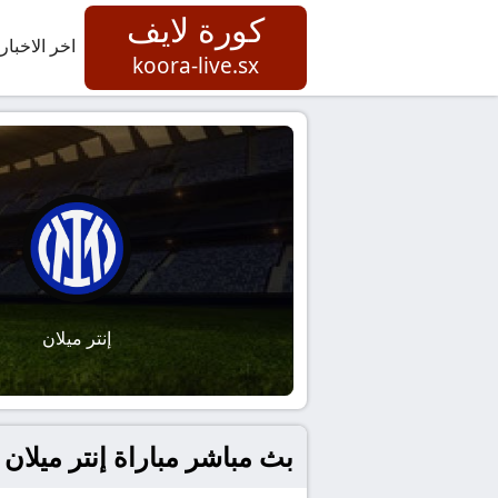
كورة لايف
اخر الاخبار
koora-live.sx
إنتر ميلان
بث مباشر مباراة إنتر ميلان و