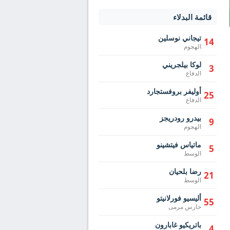
قائمة البدلاء
تيجاني نوسلين
14
الهجوم
لوكا بيلجريني
3
الدفاع
أوليفر بروفستجارد
25
الدفاع
بيدرو رودريجز
9
الهجوم
ماتياس فيتشينو
5
الوسط
رضا بلحيان
21
الوسط
أليسيو فورلانيتو
55
حارس مرمى
باتريكيو غابارون
4