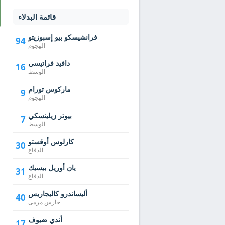
قائمة البدلاء
فرانشيسكو بيو إسبوزيتو
94
الهجوم
دافيد فراتيسي
16
الوسط
ماركوس تورام
9
الهجوم
بيوتر زيلينسكي
7
الوسط
كارلوس أوقستو
30
الدفاع
يان أوريل بيسيك
31
الدفاع
أليساندرو كاليجاريس
40
حارس مرمى
أندي ضيوف
17