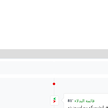
قائمة البدلاء
81'
رانشيسكو بيو إسبوزيتو