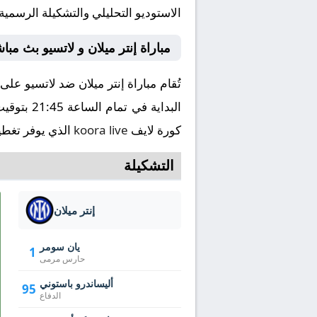
الاستوديو التحليلي والتشكيلة الرسمية
مباراة إنتر ميلان و لاتسيو بث مب
كورة لايف
koora live
الذي يوفر تغطية
التشكيلة
إنتر ميلان
يان سومر
1
حارس مرمى
أليساندرو باستوني
95
الدفاع