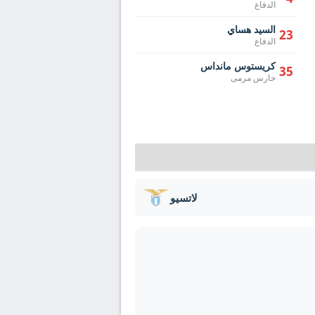
الدفاع
السيد هساي
23
الدفاع
كريستوس مانداس
35
حارس مرمى
لاتسيو