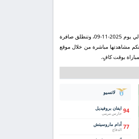
تُقام مباراة إنتر ميلان ضد لاتسيو على ملعب ملعب جوزيبي مياتزا في إطار بطولة إيطاليا, الدوري الإيطالي يوم 2025-11-09، وتنطلق صافرة
مكة المكرمة. وتُنقل المباراة عبر قناة Starzplay بتعليق ، ويمكنكم مشاهدتها مباشرة من خلال موقع
باراة بوقت كافٍ.
لاتسيو
ايفان بروفيديل
94
حارس مرمى
أدام ماروسيتش
77
الدفاع