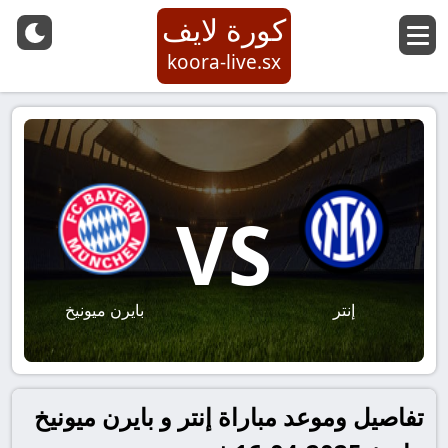
كورة لايف
koora-live.sx
VS
إنتر
بايرن ميونيخ
تفاصيل وموعد مباراة إنتر و بايرن ميونيخ