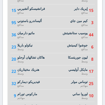
وسط
مدافع
إيريك داير
فرانشيسكو أتشيربي
15
15
مدافع
مدافع
كيم مين جاي
أليساندرو باستوني
95
3
مدافع
مدافع
يوسيب ستانشيتش
ماتيو دارميان
36
44
مدافع
مدافع
جوشوا كيميتش
نيكولو باريلا
23
6
مدافع
وسط
ليون جوريتسكا
هاكان تشالهان أوجلو
20
8
وسط
وسط
مايكل أوليسي
هنريك مخيتاريان
22
17
وسط
وسط
توماس مولر
فيديريكو ديماركو
32
25
مهاجم
مدافع
لوروا ساني
ماركوس تورام
9
10
وسط
مهاجم