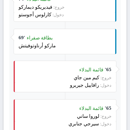
فيديريكو ديماركو
خروج:
كارلوس أجوستو
دخول:
بطاقة صفراء
69'
ماركو أرناوتوفيتش
قائمة البدلاء
65'
كيم مين جاي
خروج:
رافاييل جيريرو
دخول:
قائمة البدلاء
65'
لوروا ساني
خروج:
سيرجي جنابري
دخول: