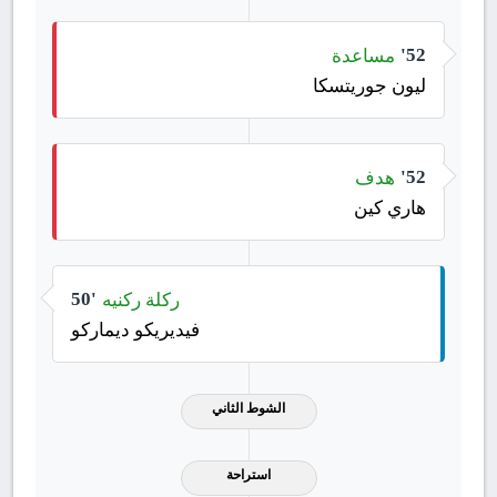
مساعدة
52'
ليون جوريتسكا
هدف
52'
هاري كين
ركلة ركنيه
50'
فيديريكو ديماركو
الشوط الثاني
استراحة