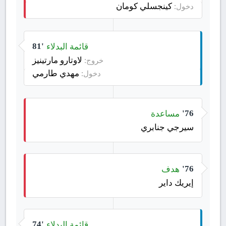
كينجسلي كومان
دخول:
قائمة البدلاء
81'
لاوتارو مارتينيز
خروج:
مهدي طارمي
دخول:
مساعدة
76'
سيرجي جنابري
هدف
76'
إيريك داير
قائمة البدلاء
74'