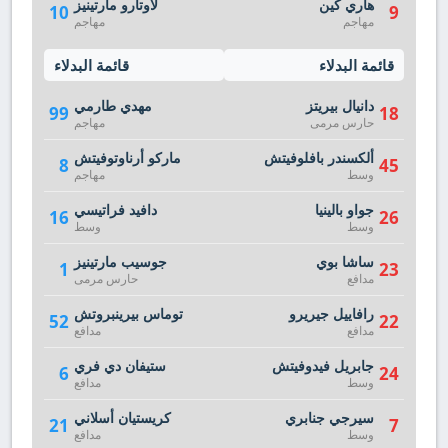
هاري كين
لاوتارو مارتينيز
10
9
مهاجم
مهاجم
قائمة البدلاء
قائمة البدلاء
دانيال بيريتز
مهدي طارمي
99
18
حارس مرمى
مهاجم
ألكسندر بافلوفيتش
ماركو أرناوتوفيتش
8
45
وسط
مهاجم
جواو بالينيا
دافيد فراتيسي
16
26
وسط
وسط
ساشا بوي
جوسيب مارتينيز
1
23
مدافع
حارس مرمى
رافاييل جيريرو
توماس بيرينبروتش
52
22
مدافع
مدافع
جابريل فيدوفيتش
ستيفان دي فري
6
24
وسط
مدافع
سيرجي جنابري
كريستيان أسلاني
21
7
وسط
مدافع