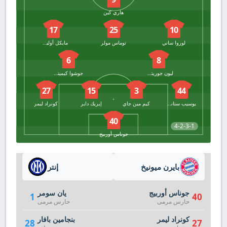
هاري كين
17
25
10
لوروا ساني
توماس مولر
مايكل أوليسي
6
8
ليون جوريتسكا
جوشوا كيميتش
27
15
3
44
يوسيب ستانشيتش
كيم مين جاي
إيريك داير
كونراد ليمر
40
4-2-3-1
جوناس أوربيج
بايرن ميونيخ
إنتر
جوناس أوربيج
يان سومر
1
40
حارس مرمى
حارس مرمى
كونراد ليمر
بنجامين بافار
28
27