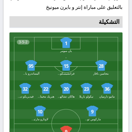
بالتعليق على مباراة إنتر و بايرن ميونيخ
التشكيلة
3-5-2
1
يان سومر
95
15
28
بنجامين بافار
فرانشيسكو أتشيربي
أليساندرو باستوني
32
22
20
23
36
ماتيو دارميان
نيكولو باريلا
هاكان تشالهان أوجلو
هنريك مخيتاريان
فيديريكو ديماركو
10
9
ماركوس تورام
لاوتارو مارتينيز
9