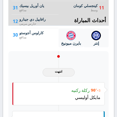
كينجسلي كومان
يان أوريل بيسيك
31
11
وسط
مدافع
أحداث المباراة
رافاييل دي جينارو
12
حارس مرمى
كارلوس أجوستو
30
مدافع
إنتر
بايرن ميونيخ
انتهت
ركلة ركنيه
90'
+3
مايكل أوليسي