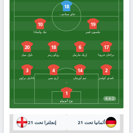
18
جاي ستانسفيلد
10
19
نيلسون فيبر
نيك ولتمادا
20
18
6
17
براجان جرودا
إريك مارتيل
روكو ريتز
باول نيبل
3
4
14
2
نامدي كولينز
تيم أورمان
أري مبي
ناثانيل براون
1
4-4-2
نوح أتوبولو
ألمانيا تحت 21
إنجلترا تحت 21