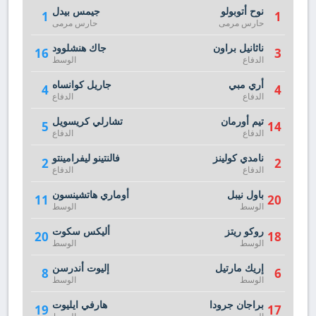
نوح أتوبولو
جيمس بيدل
1
1
حارس مرمى
حارس مرمى
ناثانيل براون
جاك هنشلوود
16
3
الدفاع
الوسط
أري مبي
جاريل كوانساه
4
4
الدفاع
الدفاع
تيم أورمان
تشارلي كريسويل
5
14
الدفاع
الدفاع
نامدي كولينز
فالنتينو ليفرامينتو
2
2
الدفاع
الدفاع
باول نيبل
أوماري هاتشينسون
11
20
الوسط
الوسط
روكو ريتز
أليكس سكوت
20
18
الوسط
الوسط
إريك مارتيل
إليوت أندرسن
8
6
الوسط
الوسط
براجان جرودا
هارفي ايليوت
19
17