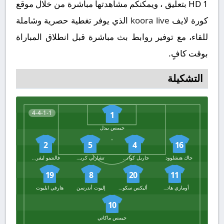
HD 1 بتعليق ، ويمكنكم مشاهدتها مباشرة من خلال موقع
كورة لايف
koora live
الذي يوفر تغطية حصرية وشاملة
للقاء، مع توفير روابط بث مباشرة قبل انطلاق المباراة
بوقت كافٍ.
التشكيلة
4-4-1-1
1
جيمس بيدل
2
5
4
16
جاك هنشلوود
جاريل كوانساه
تشارلي كريسويل
فالنتينو ليفرامينتو
19
8
20
11
أوماري هاتشينسون
أليكس سكوت
إليوت أندرسن
هارفي ايليوت
10
جيمس ماكاتي