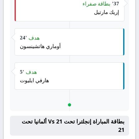
بطاقة صفراء
37'
إريك مارتيل
هدف
24'
أوماري هاتشينسون
هدف
5'
هارفي ايليوت
بطاقة المباراة إنجلترا تحت 21 Vs ألمانيا تحت
21