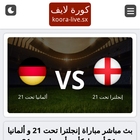
كورة لايف
koora-live.sx
VS
إنجلترا تحت 21
ألمانيا تحت 21
بث مباشر مباراة إنجلترا تحت 21 و ألمانيا