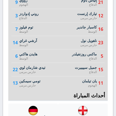
إلياس باوم
رووي
9
21
الدفاع
الهجوم
تيارك إرنست
روني إدواردز
3
12
حارس مرمى
الدفاع
كاسبار جاندير
توم فيلوز
7
16
الوسط
الوسط
ناهويل نول
آرشي غراي
14
23
حارس مرمى
الوسط
ماكس روزنفيلدر
هايدن هاكني
6
5
الدفاع
الوسط
جميل سييبيرت
تيدي شارمان لوي
22
15
الدفاع
حارس مرمى
يان تيلمان
تومي سيمكين
13
11
الهجوم
حارس مرمى
أحداث المباراة