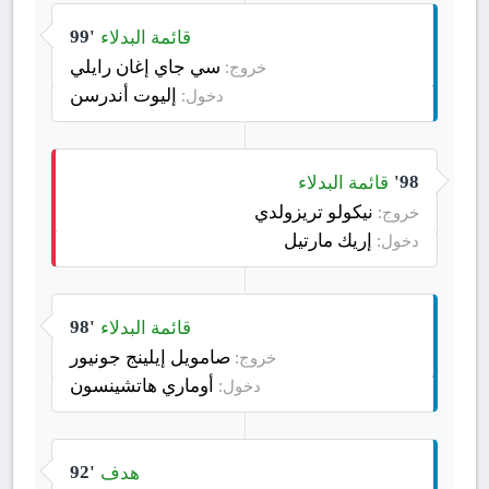
قائمة البدلاء
99'
سي جاي إغان رايلي
خروج:
إليوت أندرسن
دخول:
قائمة البدلاء
98'
نيكولو تريزولدي
خروج:
إريك مارتيل
دخول:
قائمة البدلاء
98'
صامويل إيلينج جونيور
خروج:
أوماري هاتشينسون
دخول:
هدف
92'