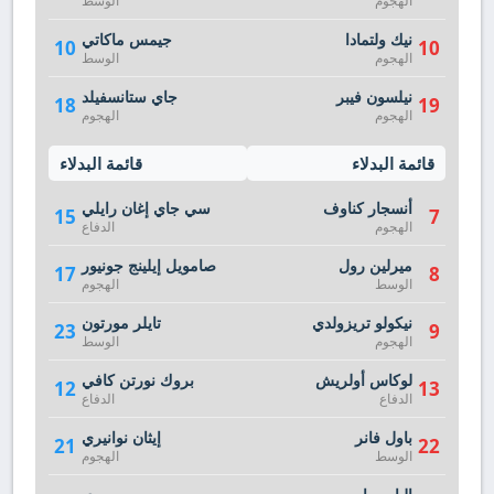
الهجوم
الوسط
نيك ولتمادا
جيمس ماكاتي
10
10
الهجوم
الوسط
نيلسون فيبر
جاي ستانسفيلد
18
19
الهجوم
الهجوم
قائمة البدلاء
قائمة البدلاء
أنسجار كناوف
سي جاي إغان رايلي
15
7
الهجوم
الدفاع
ميرلين رول
صامويل إيلينج جونيور
17
8
الوسط
الهجوم
نيكولو تريزولدي
تايلر مورتون
23
9
الهجوم
الوسط
لوكاس أولريش
بروك نورتن كافي
12
13
الدفاع
الدفاع
باول فانر
إيثان نوانيري
21
22
الوسط
الهجوم