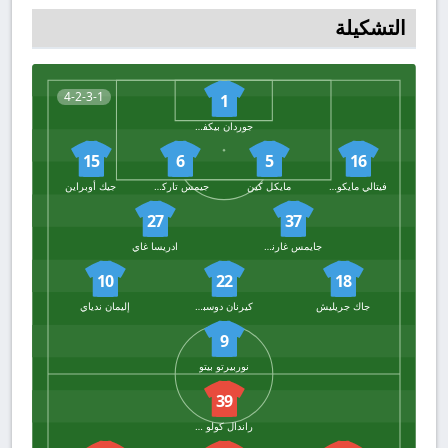
التشكيلة
4-2-3-1
1
جوردان بيكفورد
15
6
5
16
فيتالي مايكوليتكو
مايكل كين
جيمس تاركوفسكي
جيك أوبراين
27
37
جايمس غارنير
ادريسا غاي
10
22
18
جاك جريليش
كيرنان دوسبري-هال
إليمان ندياي
9
نوربيرتو بيتو
39
راندال كولو مواني