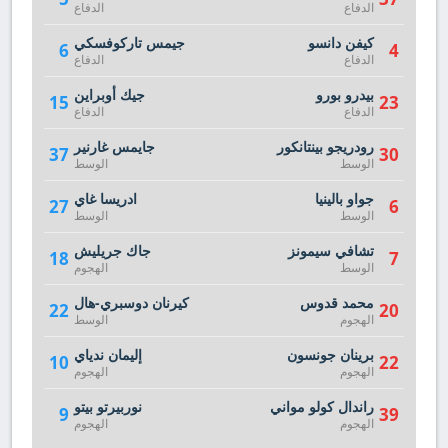
الدفاع
الدفاع
كيفن دانسو
جيمس تاركوفسكي
6
4
الدفاع
الدفاع
بيدرو بورو
جيك أوبراين
15
23
الدفاع
الدفاع
رودريجو بينتانكور
جايمس غارنير
37
30
الوسط
الوسط
جواو بالينيا
ادريسا غاي
27
6
الوسط
الوسط
تشافي سيمونز
جاك جريليش
18
7
الوسط
الهجوم
محمد قدوس
كيرنان دوسبري-هال
22
20
الهجوم
الوسط
برينان جونسون
إليمان ندياي
10
22
الهجوم
الهجوم
راندال كولو مواني
نوربيرتو بيتو
9
39
الهجوم
الهجوم