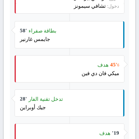
تشافي سيمونز
دخول:
بطاقة صفراء
58'
جايمس غارنير
هدف
45'
6
ميكي فان دي فين
تدخل تقنية الفار
28'
جيك أوبراين
هدف
19'