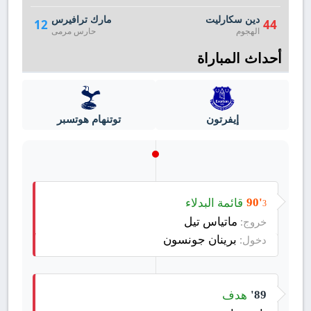
دين سكارليت
مارك ترافيرس
12
44
الهجوم
حارس مرمى
أحداث المباراة
إيفرتون
توتنهام هوتسبر
قائمة البدلاء
90'
3
ماتياس تيل
خروج:
برينان جونسون
دخول:
هدف
89'