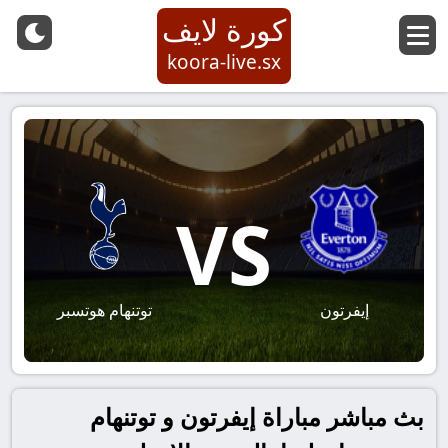
كورة لايف
koora-live.sx
VS
إيفرتون
توتنهام هوتسبر
بث مباشر مباراة إيفرتون و توتنهام