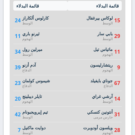
قائمة البدلاء
قائمة البدلاء
لوكاس بيرغفال
كارلوس ألكاراز
24
15
الوسط
الوسط
بابي سار
ثيرنو باري
11
29
الوسط
الهجوم
ماتياس تيل
ميرلين رول
34
11
الهجوم
الوسط
ريتشارليسون
آدم أزنو
39
9
الهجوم
الدفاع
جوناي بايفيلد
شيموس كولمان
23
67
الدفاع
الدفاع
آرشي غراي
تايلر ديبلينج
20
14
الوسط
الهجوم
أنتونين كنسكي
تيم إيرويجبونام
42
31
حارس مرمى
الوسط
ويلسون أودوبرت
دوايت ماكنيل
7
28
الهجوم
الوسط