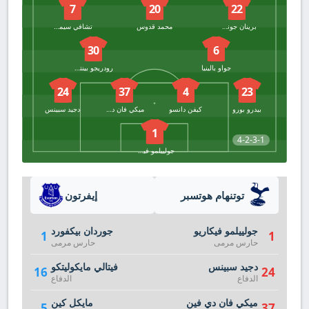
7
20
22
برينان جونسون
محمد قدوس
تشافي سيمونز
30
6
جواو بالينيا
رودريجو بينتانكور
24
37
4
23
بيدرو بورو
كيفن دانسو
ميكي فان دي فين
دجيد سبينس
1
4-2-3-1
جولييلمو فيكاريو
توتنهام هوتسبر
إيفرتون
جولييلمو فيكاريو
جوردان بيكفورد
1
1
حارس مرمى
حارس مرمى
دجيد سبينس
فيتالي مايكوليتكو
16
24
الدفاع
الدفاع
ميكي فان دي فين
مايكل كين
5
37