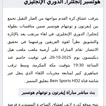
هوتسبر إنجلترا, الدوري الإنجليزي
يترقب عشاق كرة القدم مواجهة من العيار الثقيل تجمع
بين إيفرتون و توتنهام هوتسبر ضمن منافسات بطولة
إنجلترا, الدوري الإنجليزي، في لقاء مرتقب يعد بالإثارة
والتشويق نظراً لقوة الفريقين ورغبتهما في تحقيق
الانتصار. تقام المباراة على أرضية ملعب ملعب هيل
ديكينسون يوم 2025-10-26، في توقيت حاسم عند
الساعة 19:30 بتوقيت مكة المكرمة، وسط ترقب
جماهيري كبير لمتابعة مجريات اللقاء الذي ينقل عبر
شاشة قناة Bein Sports HD2 بتعليق المتميز .
بث مباشر مباراة إيفرتون و توتنهام هوتسبر
يتيح موقع
كورة لايف
لعشاق الساحرة المستديرة فرصة