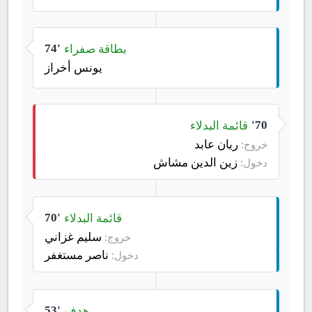
بطاقة صفراء
74'
يونس أخراز
قائمة البدلاء
70'
ريان عابد
خروج:
زين الدين مشاش
دخول:
قائمة البدلاء
70'
سليم غزاني
خروج:
ناصر مستغفر
دخول:
هدف
53'