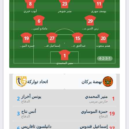
8
23
11
يوسف مهري
منير شويعر
أيوب خيري
6
29
زين الدين مشاش
مامادو لمين كامارا
19
27
15
20
هيثم منعوت
عبدالحق عسال
إسماعيل قندوس
حمزة الموساوي
1
4-2-3-1
منير المحمدي
نهضة بركان
اتحاد تواركة
منير المحمدي
يونس أخراز
2
1
حارس مرمى
الدفاع
حمزة الموساوي
أنس نناح
3
19
الدفاع
الدفاع
إسماعيل قندوس
دانيلسون تافاريس
6
27