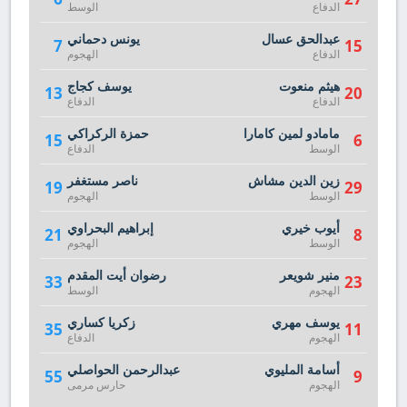
الدفاع
الوسط
عبدالحق عسال
يونس دحماني
7
15
الدفاع
الهجوم
هيثم منعوت
يوسف كجاج
13
20
الدفاع
الدفاع
مامادو لمين كامارا
حمزة الركراكي
15
6
الوسط
الدفاع
زين الدين مشاش
ناصر مستغفر
19
29
الوسط
الهجوم
أيوب خيري
إبراهيم البحراوي
21
8
الوسط
الهجوم
منير شويعر
رضوان أيت المقدم
33
23
الهجوم
الوسط
يوسف مهري
زكريا كساري
35
11
الهجوم
الدفاع
أسامة المليوي
عبدالرحمن الحواصلي
55
9
الهجوم
حارس مرمى