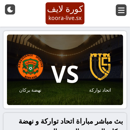
كورة لايف
koora-live.sx
VS
اتحاد تواركة
نهضة بركان
بث مباشر مباراة اتحاد تواركة و نهضة