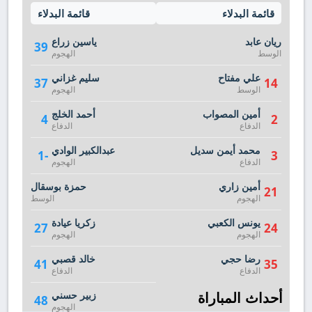
قائمة البدلاء
قائمة البدلاء
ريان عابد
ياسين زراع
39
الوسط
الهجوم
علي مفتاح
سليم غزاني
37
14
الوسط
الهجوم
أمين المصواب
أحمد الخلج
4
2
الدفاع
الدفاع
محمد أيمن سديل
عبدالكبير الوادي
-1
3
الدفاع
الهجوم
أمين زاري
حمزة بوسقال
21
الهجوم
الوسط
يونس الكعبي
زكريا عيادة
27
24
الهجوم
الهجوم
رضا حجي
خالد قصبي
41
35
الدفاع
الدفاع
أحداث المباراة
زبير حسني
48
الهجوم