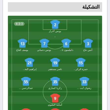
التشكيلة
4-3-3
2
يونس أخراز
13
7
6
3
أنس نناح
دانيلسون تافاريس
يونس دحماني
يوسف كجاج
21
19
15
حمزة الركراكي
ناصر مستغفر
إبراهيم البحراوي
55
35
33
رضوان أيت المقدم
زكريا كساري
عبدالرحمن الحواصلي
9
أسامة المليوي