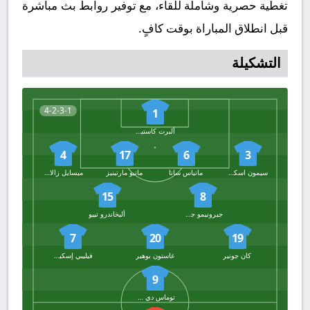
تغطية حصرية وشاملة للقاء، مع توفير روابط بث مباشرة
قبل انطلاق المباراة بوقت كافٍ.
التشكيلة
4-2-3-1
1
ألبرت كاستيلاو
4
17
6
3
سيمون اسكوبار
ماتياس ساتا
ماتيو مارتينيز
ميسايل زالازار
15
8
جيرونيمو جوميز مطر
أليخاندرو تييو
7
20
19
كان جونير
غاستون بوهير
فيليبي إسكيفيل
9
توماس دي مارتيس