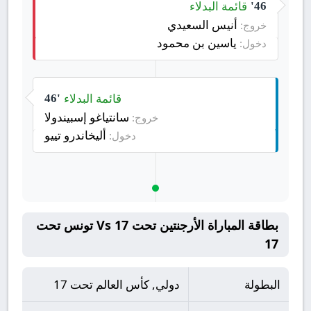
قائمة البدلاء
46'
أنيس السعيدي
خروج:
ياسين بن محمود
دخول:
قائمة البدلاء
46'
سانتياغو إسبيندولا
خروج:
أليخاندرو تييو
دخول:
بطاقة المباراة الأرجنتين تحت 17 Vs تونس تحت
17
البطولة
دولي, كأس العالم تحت 17