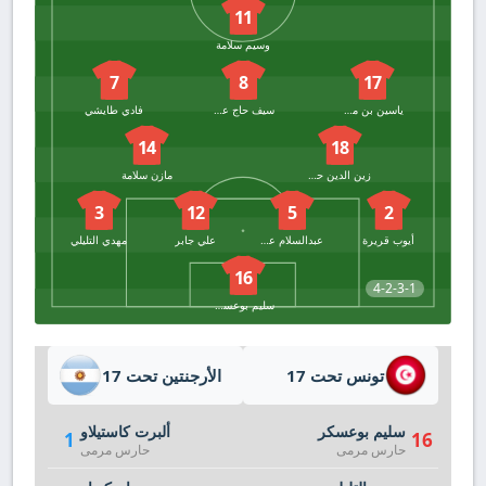
11
وسيم سلامة
7
8
17
ياسين بن محمود
سيف حاج عبدالله
فادي طايشي
14
18
زين الدين حسني
مازن سلامة
3
12
5
2
أيوب قريرة
عبدالسلام عقيد
علي جابر
مهدي التليلي
16
4-2-3-1
سليم بوعسكر
تونس تحت 17
الأرجنتين تحت 17
سليم بوعسكر
ألبرت كاستيلاو
1
16
حارس مرمى
حارس مرمى