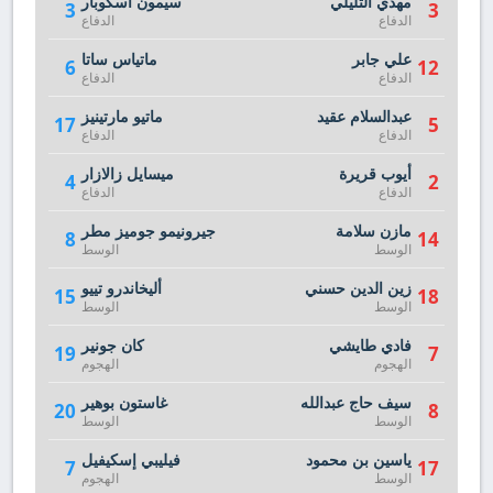
مهدي التليلي
سيمون اسكوبار
3
3
الدفاع
الدفاع
علي جابر
ماتياس ساتا
6
12
الدفاع
الدفاع
عبدالسلام عقيد
ماتيو مارتينيز
17
5
الدفاع
الدفاع
أيوب قريرة
ميسايل زالازار
4
2
الدفاع
الدفاع
مازن سلامة
جيرونيمو جوميز مطر
8
14
الوسط
الوسط
زين الدين حسني
أليخاندرو تييو
15
18
الوسط
الوسط
فادي طايشي
كان جونير
19
7
الهجوم
الهجوم
سيف حاج عبدالله
غاستون بوهير
20
8
الوسط
الوسط
ياسين بن محمود
فيليبي إسكيفيل
7
17
الوسط
الهجوم