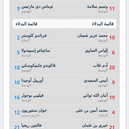
وسيم سلامة
توماس دي مارتيس
9
11
الوسط
الهجوم
قائمة البدلاء
قائمة البدلاء
محمد عزيز شعبان
فرناندو كلوستر
2
10
الوسط
الدفاع
إلياس الضاوي
سانتياغو إسبيندولا
5
6
الوسط
الوسط
آدم غلاب
فاكوندو جاينيكوسكي
18
20
الوسط
الهجوم
أنيس السعيدي
أورييل أوجيدا
10
9
الهجوم
الوسط
أمان الله تواتي
فيليبي بوجول
16
19
الهجوم
الوسط
محمد أمين بن علي
خوان سنتوريون
12
4
الدفاع
حارس مرمى
خيري بن عثمان
فالنتين ريجيا
21
21