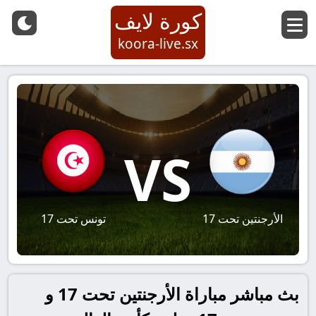
كورة لايف
koora-live.sx
VS
الأرجنتين تحت 17
تونس تحت 17
بث مباشر مباراة الأرجنتين تحت 17 و