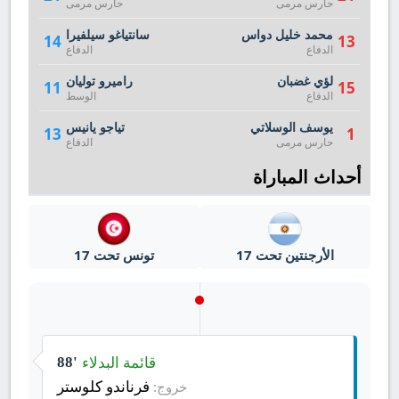
حارس مرمى
حارس مرمى
محمد خليل دواس
سانتياغو سيلفيرا
14
13
الدفاع
الدفاع
لؤي غضبان
راميرو توليان
11
15
الدفاع
الوسط
يوسف الوسلاتي
تياجو يانيس
13
1
حارس مرمى
الدفاع
أحداث المباراة
الأرجنتين تحت 17
تونس تحت 17
قائمة البدلاء
88'
فرناندو كلوستر
خروج: