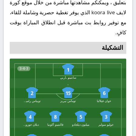
بتعليق ، ويمكنكم مشاهدتها مباشرة من خلال موقع كورة
لايف
koora live
الذي يوفر تغطية حصرية وشاملة للقاء،
مع توفير روابط بث مباشرة قبل انطلاق المباراة بوقت
كافٍ.
التشكيلة
3-4-3
1
سانتينو باربي
2
15
6
خوان فيلالبا
توماس بيريز
توبياس راميريز
4
8
5
3
خوليو سولير
ميلتون ديلجادو
فالنتينو أكونيا
ديلان جوروسيتو