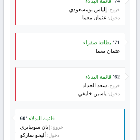
قائمة البدلاء
74'
إلياس بومسعودي
خروج:
عثمان معما
دخول:
بطاقة صفراء
71'
عثمان معما
قائمة البدلاء
62'
سعد الحداد
خروج:
ياسين خليفي
دخول:
قائمة البدلاء
60'
إيان سوبيابري
خروج:
أليخو ساركو
دخول: