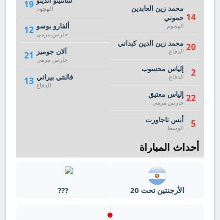
سانتينو أندينو
19
محمد زين العابدين
الهجوم
14
حموني
ألفارو بوسو
الهجوم
12
حارس مرمى
محمد زين الدين كبداني
20
آلان جوميز
الدفاع
21
حارس مرمى
إلياس محسوب
2
فالنتي بيراني
الدفاع
13
الدفاع
إلياس معتيق
22
حارس مرمى
أنس تاجاورت
5
الوسط
أحداث المباراة
الأرجنتين تحت 20
???