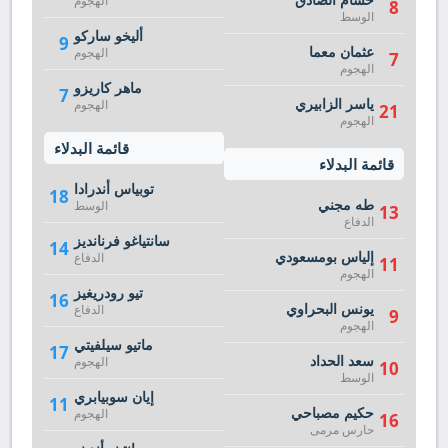
الهجوم
8
الوسط
أليخو ساركو
9
عثمان معما
الهجوم
7
الهجوم
ماهر كاريزو
7
ياسر الزابيري
الهجوم
21
الهجوم
قائمة البدلاء
قائمة البدلاء
توبياس أندرادا
18
طه مجني
الوسط
13
الدفاع
سانتياغو فرنانديز
14
إلياس بومسعودي
الدفاع
11
الهجوم
تيو رودريغيز
16
يونس البحراوي
الدفاع
9
الهجوم
ماتيو سيلفيتي
17
سعد الحداد
الهجوم
10
الوسط
إيان سوبيابري
11
حكيم مصباحي
الهجوم
16
حارس مرمى