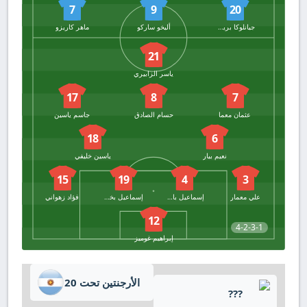
7
9
20
جيانلوكا بريستياني
أليخو ساركو
ماهر كاريزو
21
ياسر الزابيري
17
8
7
عثمان معما
حسام الصادق
جاسم ياسين
18
6
نعيم بيار
ياسين خليفي
15
19
4
3
علي معمار
إسماعيل باعوف
إسماعيل بختي
فؤاد زهواني
12
4-2-3-1
إبراهيم غوميز
الأرجنتين تحت 20
???