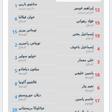
سانتينو باربي
1
إبراهيم غوميز
حارس مرمى
12
حارس مرمى
خوان فيلالبا
6
فؤاد زهواني
الدفاع
15
الدفاع
توماس بيريز
15
إسماعيل بختي
الوسط
19
الدفاع
توبياس راميريز
2
إسماعيل باعوف
الدفاع
4
الدفاع
خوليو سولير
3
علي معمار
الدفاع
3
الدفاع
ميلتون ديلجادو
5
ياسين خليفي
الوسط
18
الوسط
فالنتينو أكونيا
8
نعيم بيار
الوسط
6
الوسط
ديلان جوروسيتو
4
جاسم ياسين
الدفاع
17
الهجوم
جيانلوكا بريستياني
20
حسام الصادق