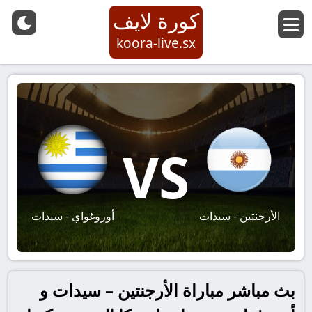
كورة لايف
koora-live.sx
VS
الأرجنتين - سيدات
أوروغواي - سيدات
بث مباشر مباراة الأرجنتين – سيدات و