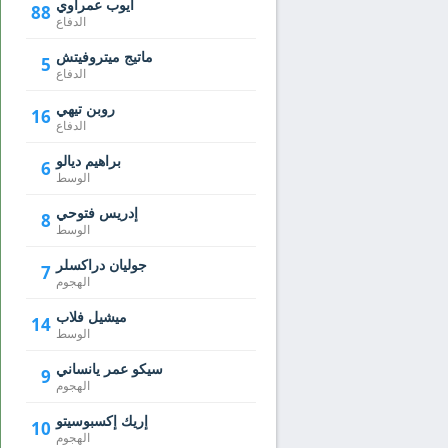
أيوب عمراوي
88
الدفاع
ماتيج ميتروفيتش
5
الدفاع
روبن تيهي
16
الدفاع
براهيم ديالو
6
الوسط
إدريس فتوحي
8
الوسط
جوليان دراكسلر
7
الهجوم
ميشيل فلاب
14
الوسط
سيكو عمر يانساني
9
الهجوم
إريك إكسبوسيتو
10
الهجوم