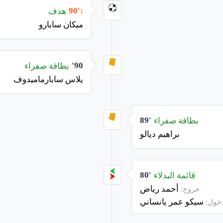
هدف
90'
1
ميكان سابارو
بطاقة صفراء
90'
يلاس سابارماميدوف
بطاقة صفراء
89'
براهيم ديالو
قائمة البدلاء
80'
أحمد رياض
خروج:
سيكو عمر يانساني
خول: