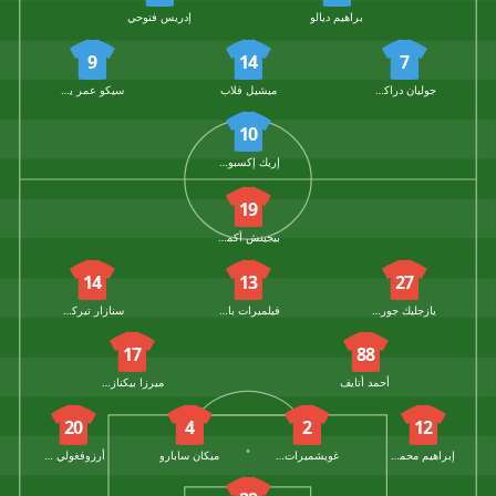
براهيم ديالو
إدريس فتوحي
9
14
7
جوليان دراكسلر
ميشيل فلاب
سيكو عمر يانساني
10
إريك إكسبوسيتو
19
بيجينش أكمامدوف
14
13
27
يازجليك جوربانوف
فيلميرات بالاكوف
سنازار تيركشوف
17
88
أحمد أتايف
ميرزا ​​بيكنازاروف
20
4
2
12
إبراهيم محمدوف
غويشميرات أناغولييف
ميكان سابارو
أرزوفغولي سابارغولييف