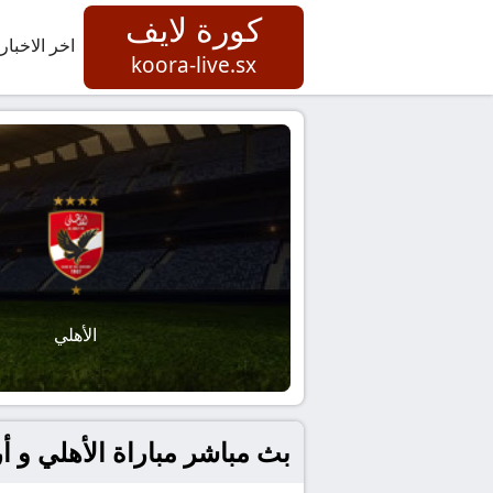
كورة لايف
اخر الاخبار
koora-live.sx
الأهلي
بث مباشر مباراة الأهلي و أركاداج 