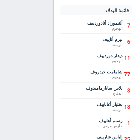
قائمة البدلاء
ألتيموراد أنادوردييف
7
الهجوم
بيرم أتاييف
6
الوسط
ديدار دوردييف
11
الهجوم
شامامت حيدروف
77
الهجوم
يلاس سابارماميدوف
8
الدفاع
بختيار أغاباييف
18
الوسط
رستم أهلييف
1
حارس مرمى
إلياس شارييف
25