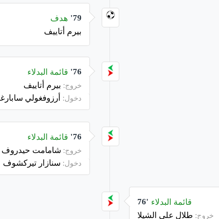
هدف
79'
بيرم أتاييف
قائمة البدلاء
76'
بيرم أتاييف
خروج:
أرزوفغولي سابارغ
دخول:
قائمة البدلاء
76'
شامامت حيدروف
خروج:
سنازار تيركشوف
دخول:
قائمة البدلاء
76'
طلال علي الشيلا
خروج: