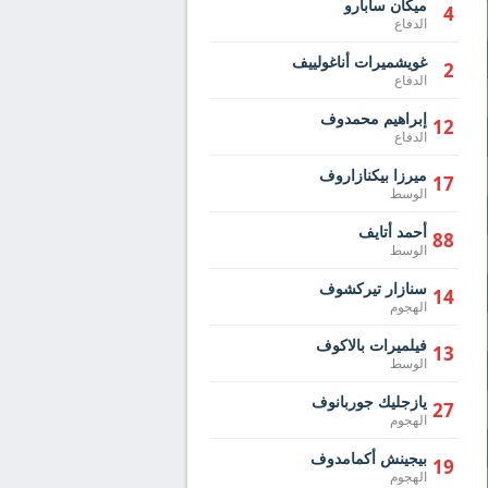
ميكان سابارو
4
الدفاع
غويشميرات أناغولييف
2
الدفاع
إبراهيم محمدوف
12
الدفاع
ميرزا ​​بيكنازاروف
17
الوسط
أحمد أتايف
88
الوسط
سنازار تيركشوف
14
الهجوم
فيلميرات بالاكوف
13
الوسط
يازجليك جوربانوف
27
الهجوم
بيجينش أكمامدوف
19
الهجوم