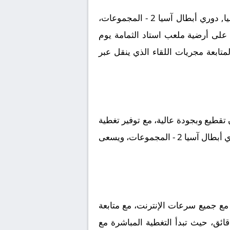
يترقب عشاق كرة القدم مواجهة من العيار الثقيل تجمع بين الأهلي و أركاداج ضمن منافسات بطولة آسيا, دوري أبطال آسيا 2 - المجموعات،
ة على أرضية ملعب استاد الثمامة يوم
ب جماهيري كبير لمتابعة مجريات اللقاء الذي ينقل عبر
قطيع وبجودة عالية، مع توفير تغطية
لحظية لأحداث اللقاء، سواء الأهداف أو البطاقات أو التبديلات. اللقاء يأتي ضمن إطار منافسات آسيا, دوري أبطال آسيا 2 - المجموعات، ويسعى
مع جميع سرعات الإنترنت، مع متابعة
قائق، حيث تبدأ التغطية المباشرة مع