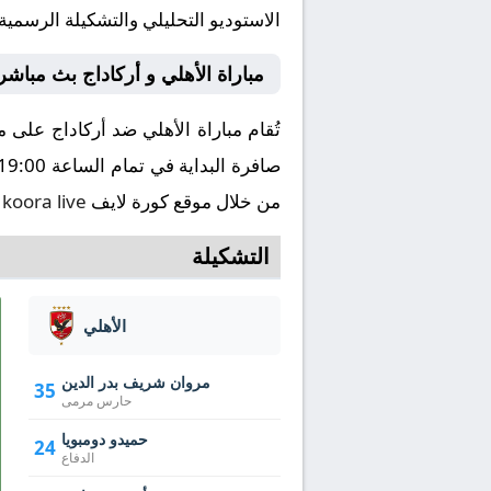
الاستوديو التحليلي والتشكيلة الرسمية
مباراة الأهلي و أركاداج بث مباشر
من خلال موقع كورة لايف
koora live
ا
التشكيلة
الأهلي
مروان شريف بدر الدين
35
حارس مرمى
حميدو دومبويا
24
الدفاع