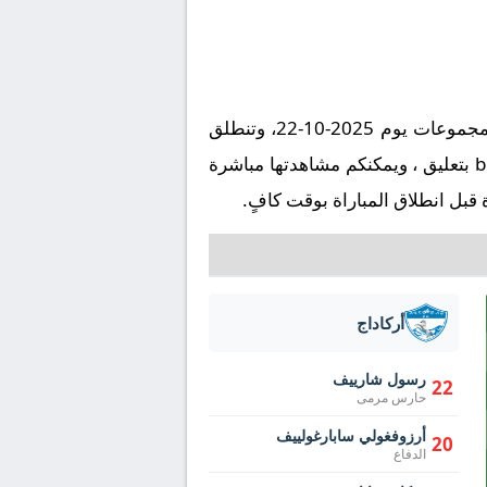
تُقام مباراة الأهلي ضد أركاداج على ملعب استاد الثمامة في إطار بطولة آسيا, دوري أبطال آسيا 2 - المجموعات يوم 2025-10-22، وتنطلق
صافرة البداية في تمام الساعة 19:00 بتوقيت مكة المكرمة. وتُنقل المباراة عبر قناة beIN Sports 5 HD بتعليق ، ويمكنكم مشاهدتها مباشرة
قبل انطلاق المباراة بوقت كافٍ.
أركاداج
رسول شارييف
22
حارس مرمى
أرزوفغولي سابارغولييف
20
الدفاع