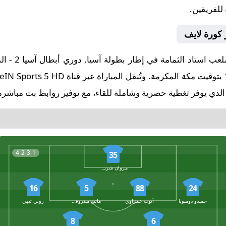
 للفريقين.
 كورة لايف
لذي يوفر تغطية حصرية وشاملة للقاء، مع توفير روابط بث مباشرة 
4-2-3-1
35
مروان شريف بدر الدين
16
5
88
24
حميدو دومبويا
أيوب عمراوي
ماتيج ميتروفيتش
روبن تيهي
8
6