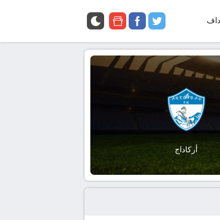
داف
twitter
facebook
google
news
أركاداج