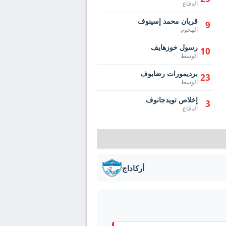
الدفاع
قربان محمد إسينوف
9
الهجوم
رسول خوزهايف
10
الوسط
برديمورات رضابوف
23
الوسط
إخلاص تويدجانوف
3
الدفاع
أركاداج