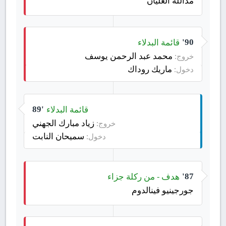
مدالله العليان
قائمة البدلاء
90'
محمد عبد الرحمن يوسف
خروج:
ماريك روداك
دخول:
قائمة البدلاء
89'
زياد مبارك الجهني
خروج:
سميحان النابت
دخول:
هدف - من ركلة جزاء
87'
جورجينيو فينالدوم