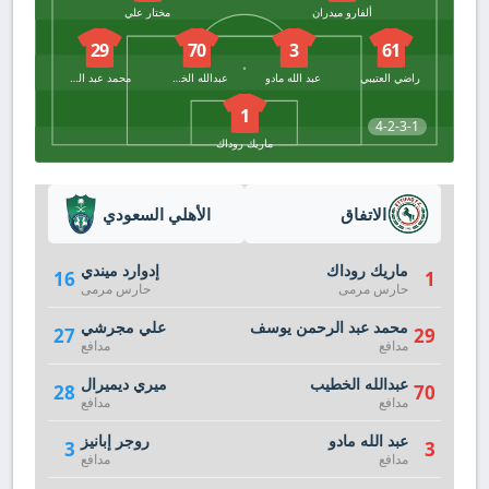
ألفارو ميدران
مختار علي
29
70
3
61
راضي العتيبي
عبد الله مادو
عبدالله الخطيب
محمد عبد الرحمن يوسف
1
4-2-3-1
ماريك روداك
الاتفاق
الأهلي السعودي
ماريك روداك
إدوارد ميندي
16
1
حارس مرمى
حارس مرمى
محمد عبد الرحمن يوسف
علي مجرشي
27
29
مدافع
مدافع
عبدالله الخطيب
ميري ديميرال
28
70
مدافع
مدافع
عبد الله مادو
روجر إبانيز
3
3
مدافع
مدافع