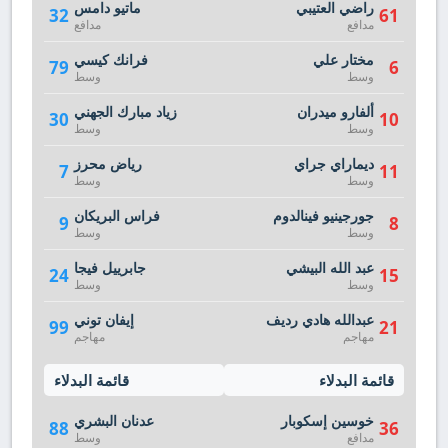
راضي العتيبي
ماتيو دامس
32
61
مدافع
مدافع
مختار علي
فرانك كيسي
79
6
وسط
وسط
ألفارو ميدران
زياد مبارك الجهني
30
10
وسط
وسط
ديماراي جراي
رياض محرز
7
11
وسط
وسط
جورجينيو فينالدوم
فراس البريكان
9
8
وسط
وسط
عبد الله البيشي
جابرييل فيجا
24
15
وسط
وسط
عبدالله هادي رديف
إيفان توني
99
21
مهاجم
مهاجم
قائمة البدلاء
قائمة البدلاء
خوسين إسكوبار
عدنان البشري
88
36
مدافع
وسط