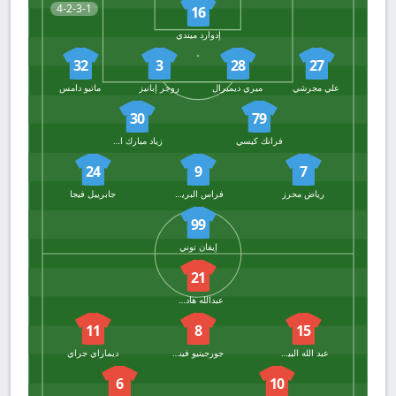
4-2-3-1
16
إدوارد ميندي
32
3
28
27
علي مجرشي
ميري ديميرال
روجر إبانيز
ماتيو دامس
30
79
فرانك كيسي
زياد مبارك الجهني
24
9
7
رياض محرز
فراس البريكان
جابرييل فيجا
99
إيفان توني
21
عبدالله هادي رديف
11
8
15
عبد الله البيشي
جورجينيو فينالدوم
ديماراي جراي
6
10