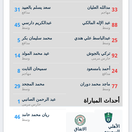
مدالله العليان
سعد يسلم بالعبيد
31
33
مهاجم
مدافع
عبد الإله المالكي
عبدالكريم دارسي
45
88
وسط
وسط
عبدالباسط علي هندي
محمد سليمان بكر
5
25
وسط
مدافع
تركي بالجوش
عيد محمد المولد
14
92
حارس مرمى
وسط
أحمد بامسعود
سميحان النابت
8
24
مدافع
مهاجم
ماجد محمد دوران
محمد المجحد
29
77
وسط
وسط
أحداث المباراة
عبد الرحمن الصانبي
1
حارس مرمى
ريان محمد حامد
46
وسط
الأهلي
الاتفاق
السعودي