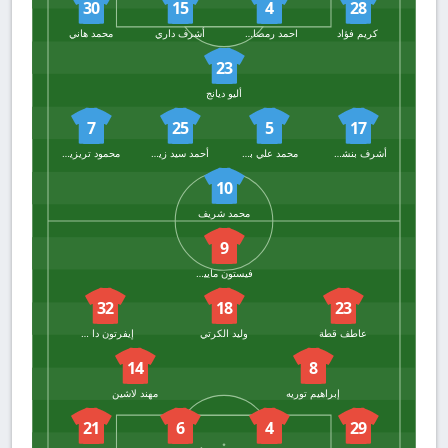
30
15
4
28
كريم فؤاد
احمد رمضان بيكهام
أشرف داري
محمد هاني
23
أليو ديانج
7
25
5
17
أشرف بنشرقي
محمد علي بن رمضان
أحمد سيد زيزو
محمود تريزيجيه
10
محمد شريف
9
فيستون ماييلي
32
18
23
عاطف قطة
وليد الكرتي
إيفرتون دا سيلفا
14
8
إبراهيم توريه
مهند لاشين
21
6
4
29