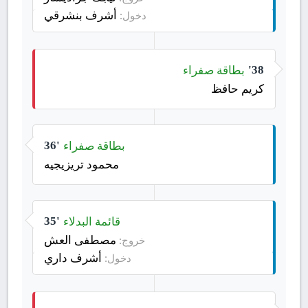
أشرف بنشرقي
دخول:
بطاقة صفراء
38'
كريم حافظ
بطاقة صفراء
36'
محمود تريزيجيه
قائمة البدلاء
35'
مصطفى العش
خروج:
أشرف داري
دخول: