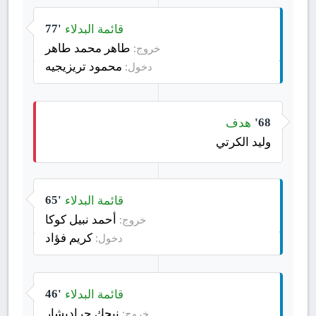
قائمة البدلاء
77'
طاهر محمد طاهر
خروج:
محمود تريزيجيه
دخول:
هدف
68'
وليد الكرتي
قائمة البدلاء
65'
أحمد نبيل كوكا
خروج:
كريم فؤاد
دخول:
قائمة البدلاء
46'
نيجك جراديشار
خروج: