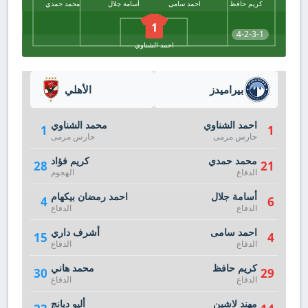
كريم حافظ
احمد سامى
أسامة جلال
محمد حمدي
1
4-2-3-1
احمد الشناوي
بيراميدز
الأهلي
احمد الشناوي
محمد الشناوي
1
1
حارس مرمى
حارس مرمى
محمد حمدي
كريم فؤاد
28
21
الدفاع
الهجوم
أسامة جلال
احمد رمضان بيكهام
4
6
الدفاع
الدفاع
احمد سامى
أشرف داري
15
4
الدفاع
الدفاع
كريم حافظ
محمد هاني
30
29
الدفاع
الدفاع
مهند لاشين
أليو ديانج