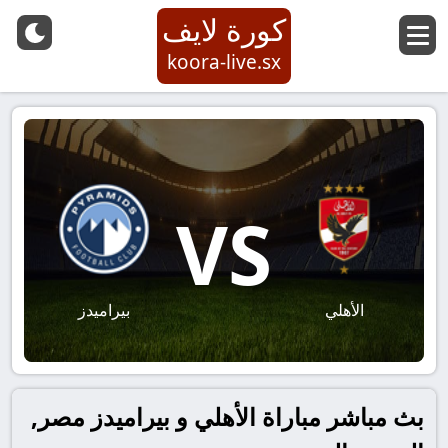
كورة لايف
koora-live.sx
VS
الأهلي
بيراميدز
بث مباشر مباراة الأهلي و بيراميدز مصر,