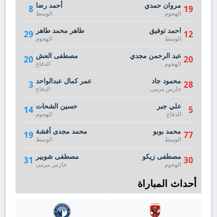
مروان حمدي
أحمد رضا
8
19
الهجوم
الوسط
احمد توفيق
طاهر محمد طاهر
29
12
الوسط
الهجوم
عبد الرحمن مجدي
مصطفى العش
20
20
الهجوم
الدفاع
محمود جاد
عمر كمال عبدالواحد
3
28
حارس مرمى
الدفاع
علي جبر
حسين الشحات
14
5
الدفاع
الهجوم
محمد بوبو
محمد مجدى أفشة
19
77
الوسط
الوسط
مصطفى زيكو
مصطفى شوبير
31
30
الهجوم
حارس مرمى
أحداث المباراة