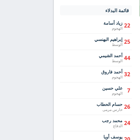
قائمة البدلاء
زياد أسامة
22
الهجوم
إبراهيم البهنسي
25
الوسط
أحمد الشيمي
44
الوسط
أحمد فاروق
32
الهجوم
علي حسين
7
الهجوم
حسام الحطاب
26
حارس مرمى
محمد رجب
24
الدفاع
يوسف أويا
20