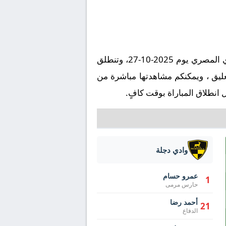
تُقام مباراة الاتحاد السكندري ضد وادي دجلة على ملعب استاد الإسكندرية في إطار بطولة مصر, الدوري المصري يوم 2025-10-27، وتنطلق
اية في تمام الساعة 20:00 بتوقيت مكة المكرمة. وتُنقل المباراة عبر قناة أون سبورت 1 بتعليق ، ويمكنكم مشاهدتها مباشرة من
انطلاق المباراة بوقت كافٍ.
وادي دجلة
عمرو حسام
1
حارس مرمى
أحمد رضا
21
الدفاع