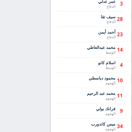
عمر عدلي
3
الدفاع
سيف تقا
28
الدفاع
أحمد أيمن
23
الدفاع
محمد عبدالعاطي
14
الوسط
اسلام كانو
4
الوسط
محمود دياسطي
10
الهجوم
محمد عبد الرحيم
11
الهجوم
فرانك بولي
9
الهجوم
ميس كاندورب
34
الهجوم