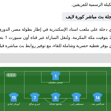
كيلة الرسمية للفريقين.
دجلة بث مباشر كورة لايف
صافرة البد
 يوفر تغطية حصرية وشاملة للقاء، مع توفير روابط بث مباشرة قبل 
5-3-2
1
صبحي سليمان
15
7
6
5
14
عبدالغني محمد
مصطفى إبراهيم
محمود شبانة
عمرو صالح
أبوبكر ليادي