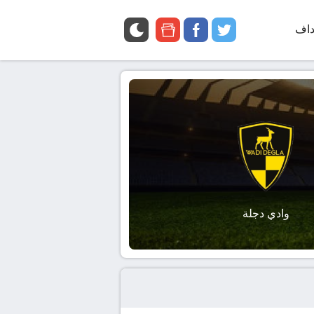
داف
twitter
facebook
google
news
وادي دجلة