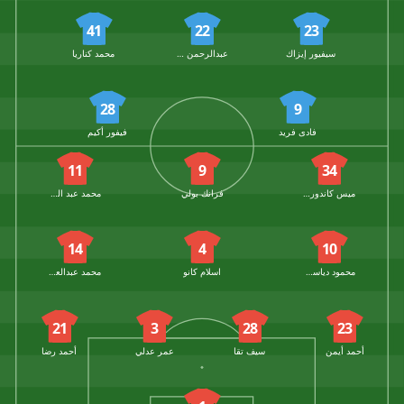
41
22
23
سيفيور إيزاك
عبدالرحمن بودي
محمد كناريا
28
9
فادى فريد
فيفور أكيم
11
9
34
ميس كاندورب
فرانك بولي
محمد عبد الرحيم
14
4
10
محمود دياسطي
اسلام كانو
محمد عبدالعاطي
21
3
28
23
أحمد أيمن
سيف تقا
عمر عدلي
أحمد رضا