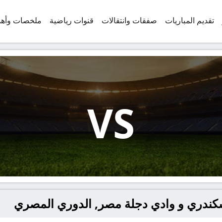
تقديم المباريات
صفقات وانتقالات
قنوات رياضية
ملخصات وأه
VS
لسكندري و وادي دجلة مصر, الدوري المصري