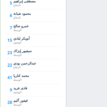
مصطفى إبراهيم
5
الدفاع
محمود شبانة
6
الدفاع
عمرو صالح
7
الوسط
أبوبكر ليادي
15
الهجوم
سيفيور إيزاك
23
الوسط
عبدالرحمن بودي
22
الدفاع
محمد كناريا
41
الوسط
فادى فريد
9
الهجوم
فيفور أكيم
28
الوسط