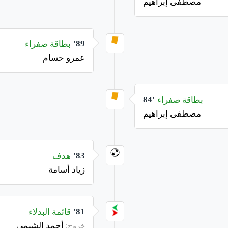
مصطفى إبراهيم
بطاقة صفراء
89'
عمرو حسام
بطاقة صفراء
84'
مصطفى إبراهيم
هدف
83'
زياد أسامة
قائمة البدلاء
81'
أحمد الشيمي
خروج: