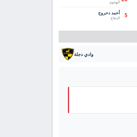
الهجوم
أحمد دحروج
5
الدفاع
وادي دجلة