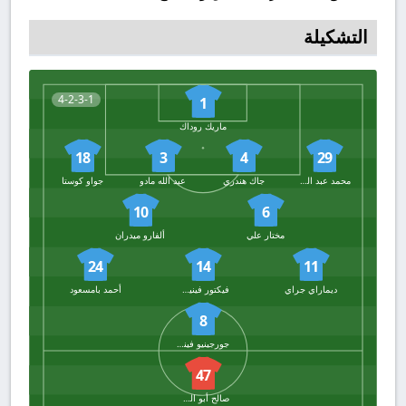
التشكيلة
4-2-3-1
1
ماريك روداك
18
3
4
29
محمد عبد الرحمن يوسف
جاك هندري
عبد الله مادو
جواو كوستا
10
6
مختار علي
ألفارو ميدران
24
14
11
ديماراي جراي
فيكتور فينيسيوس فيتينيو
أحمد بامسعود
8
جورجينيو فينالدوم
47
صالح أبو الشامات