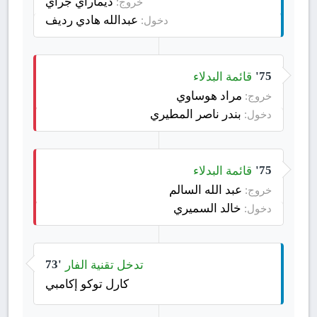
ديماراي جراي
خروج:
عبدالله هادي رديف
دخول:
قائمة البدلاء
75'
مراد هوساوي
خروج:
بندر ناصر المطيري
دخول:
قائمة البدلاء
75'
عبد الله السالم
خروج:
خالد السميري
دخول:
تدخل تقنية الفار
73'
كارل توكو إكامبي