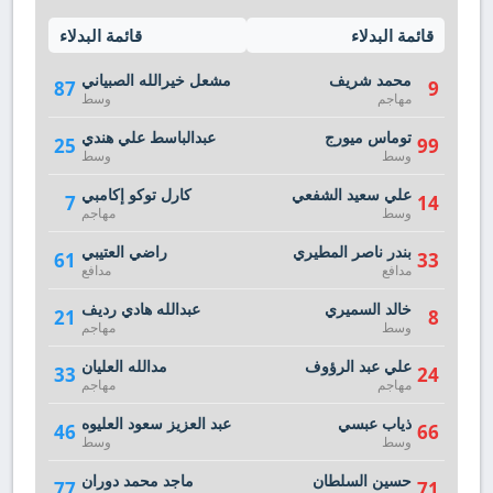
قائمة البدلاء
قائمة البدلاء
محمد شريف
مشعل خيرالله الصبياني
87
9
مهاجم
وسط
توماس ميورج
عبدالباسط علي هندي
25
99
وسط
وسط
علي سعيد الشفعي
كارل توكو إكامبي
7
14
وسط
مهاجم
بندر ناصر المطيري
راضي العتيبي
61
33
مدافع
مدافع
خالد السميري
عبدالله هادي رديف
21
8
وسط
مهاجم
علي عبد الرؤوف
مدالله العليان
33
24
مهاجم
مهاجم
ذياب عبسي
عبد العزيز سعود العليوه
46
66
وسط
وسط
حسين السلطان
ماجد محمد دوران
77
71