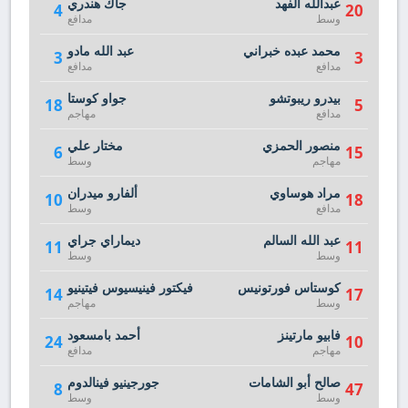
عبدالله الفهد
جاك هندري
4
20
وسط
مدافع
محمد عبده خبراني
عبد الله مادو
3
3
مدافع
مدافع
بيدرو ريبوتشو
جواو كوستا
18
5
مدافع
مهاجم
منصور الحمزي
مختار علي
6
15
مهاجم
وسط
مراد هوساوي
ألفارو ميدران
10
18
مدافع
وسط
عبد الله السالم
ديماراي جراي
11
11
وسط
وسط
كوستاس فورتونيس
فيكتور فينيسيوس فيتينيو
14
17
وسط
مهاجم
فابيو مارتينز
أحمد بامسعود
24
10
مهاجم
مدافع
صالح أبو الشامات
جورجينيو فينالدوم
8
47
وسط
وسط