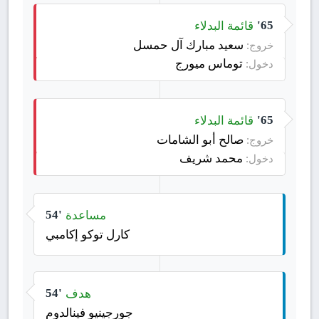
قائمة البدلاء
65'
سعيد مبارك آل حمسل
خروج:
توماس ميورج
دخول:
قائمة البدلاء
65'
صالح أبو الشامات
خروج:
محمد شريف
دخول:
مساعدة
54'
كارل توكو إكامبي
هدف
54'
جورجينيو فينالدوم