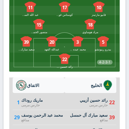
11
17
10
فابيو مارتينز
كوستاس فورتونيس
عبد الله السالم
15
18
مراد هوساوي
منصور الحمزي
39
20
3
5
بيدرو ريبوتشو
محمد عبده خبراني
عبدالله الفهد
سعيد مبارك آل حمسل
22
4-2-3-1
رائد حسين أزيبي
الخليج
الاتفاق
رائد حسين أزيبي
ماريك روداك
1
22
حارس مرمى
حارس مرمى
سعيد مبارك آل حمسل
محمد عبد الرحمن يوسف
29
39
مدافع
مدافع