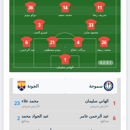
36
14
11
شريف رضا
محمد سعيد
دوكو دودو
3
33
محمود صابر
عمرو السيسي
6
21
4
26
محمد ربيعة
بركات حجاج
ميدو مصطفى
عبد الرحمن عامر
1
4-2-3-1
الهاني سليمان
سموحة
الجونة
الهاني سليمان
محمد علاء
23
1
حارس مرمى
حارس مرمى
عبد الرحمن عامر
عبد الجواد محمد
2
6
مدافع
مدافع