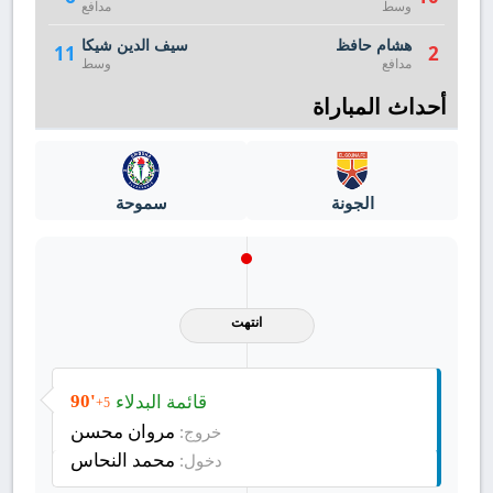
وسط
مدافع
هشام حافظ
سيف الدين شيكا
11
2
مدافع
وسط
أحداث المباراة
الجونة
سموحة
انتهت
قائمة البدلاء
90'
+5
مروان محسن
خروج:
محمد النحاس
دخول: