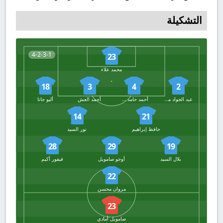
التشكيلة
4-2-3-1
23
محمد علاء
18
3
4
2
عبد الجواد محمد
أحمد حامد شوشة
أحمد العش
أليو جاتا
14
21
حافظ إبراهيم
نور السيد
28
29
19
بلال السيد
أوجو صامويل
فيفور أكيم
22
مروان محسن
23
صامويل أمادي