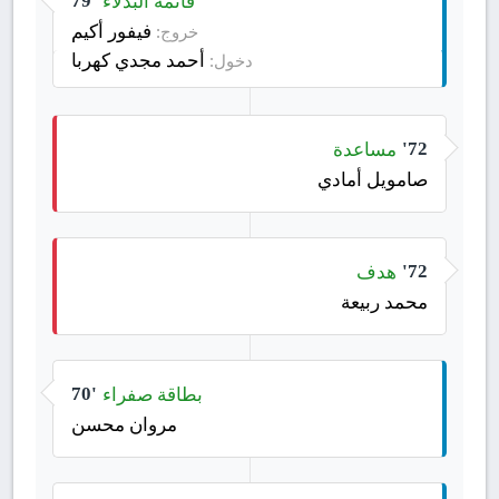
قائمة البدلاء
79'
فيفور أكيم
خروج:
أحمد مجدي كهربا
دخول:
مساعدة
72'
صامويل أمادي
هدف
72'
محمد ربيعة
بطاقة صفراء
70'
مروان محسن