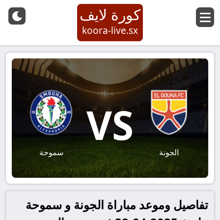
كورة لايف
koora-live.sx
VS
الجونة
سموحة
تفاصيل وموعد مباراة الجونة و سموحة