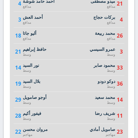
ميدو مصطفى
أحمد حامد شوشة
4
21
مدافع
مدافع
بركات حجاج
أحمد العش
3
4
مدافع
مدافع
محمد ربيعة
أليو جاتا
18
26
مدافع
مدافع
عمرو السيسي
حافظ إبراهيم
21
3
وسط
وسط
محمود صابر
نور السيد
14
33
وسط
وسط
دوكو دودو
بلال السيد
19
36
وسط
وسط
محمد سعيد
أوجو صامويل
29
14
وسط
وسط
شريف رضا
فيفور أكيم
28
11
وسط
وسط
صامويل أمادي
مروان محسن
22
23
مهاجم
مهاجم