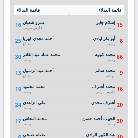
قائمة البدلاء
قائمة البدلاء
إسلام جابر
عمرو شعبان
16
15
وسط
حارس مرمى
أبو بكر ليادي
أحمد مجدي كهربا
25
8
وسط
مدافع
محمد كونيه
محمد عماد عبد القادر
30
66
وسط
وسط
محمد سالم
أحمد عبد الرسول
13
9
مهاجم
مدافع
محمد أشرف
محمد محمود
10
16
حارس مرمى
وسط
أشرف مجدي
علي الزاهدي
24
20
وسط
وسط
الحبيب أحمد حسن
محمد النحاس
17
30
وسط
وسط
عبد الكبير الوادي
عصام صبحي
6
10