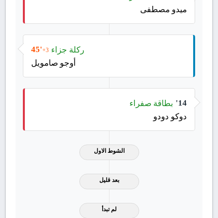
ميدو مصطفى
ركلة جزاء
45'
+3
أوجو صامويل
بطاقة صفراء
14'
دوكو دودو
الشوط الاول
بعد قليل
لم تبدأ