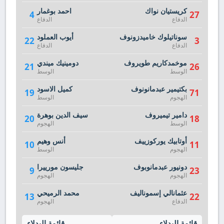
كريستيان نواك
احمد بوغمار
4
27
الدفاع
الدفاع
سوناتيلوك خاميدزونوف
أيوب العملود
22
3
الدفاع
الدفاع
موخمدكاريم طويروف
دومينيك ميندي
21
26
الوسط
الوسط
بكتيمير عبدمانونوف
كميل الاسود
19
71
الهجوم
الوسط
دامير تيميروف
سيف الدين بوهرة
20
18
الوسط
الهجوم
أوتابيك يوركوزييف
أنس وهيم
10
11
الهجوم
الوسط
دونيور عبدمانوبوف
جليسون مورييرا
9
23
الهجوم
الهجوم
عثمانالي إسموناليف
محمد الرميحي
13
22
الدفاع
الهجوم
قائمة البدلاء
قائمة البدلاء