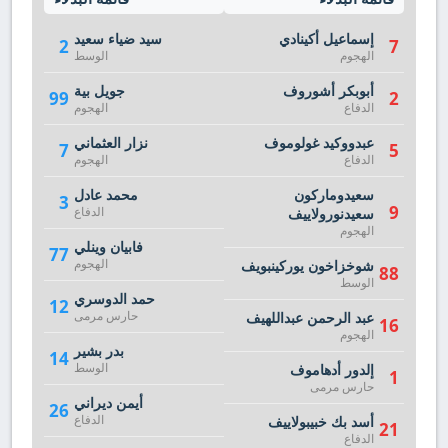
إسماعيل أكينادي
سيد ضياء سعيد
2
7
الهجوم
الوسط
أبوبكر أشوروف
جويل بية
99
2
الدفاع
الهجوم
عبدووكيد غولوموف
نزار العثماني
7
5
الدفاع
الهجوم
سعيدوماركون
محمد عادل
3
9
الدفاع
سعيدنورولاييف
الهجوم
فابيان وينلي
77
الهجوم
شوخزاخون يوركينبويف
88
الوسط
حمد الدوسري
12
حارس مرمى
عبد الرحمن عبداللهيف
16
الهجوم
بدر بشير
14
الوسط
إلدور أدهاموف
1
حارس مرمى
أيمن ديراني
26
الدفاع
أسد بك خبيبولاييف
21
الدفاع