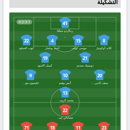
التشكيلة
4-2-3-1
41
ريكاردو سيلفا
22
4
15
8
كلايد أوكونيل
موسى كوليبالي
احمد بوغمار
أيوب العملود
19
21
دومينيك ميندي
كميل الاسود
9
10
20
سيف الدين بوهرة
أنس وهيم
جليسون مورييرا
13
محمد الرميحي
22
عثمانالي إسموناليف
71
18
11
23