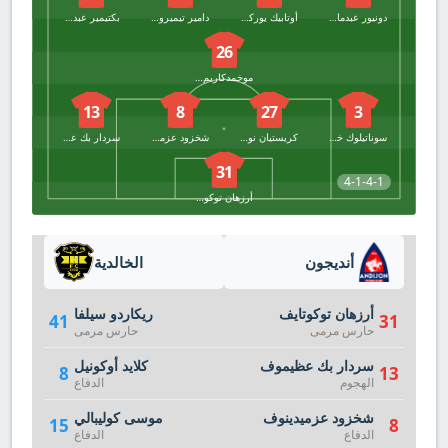
دونيور عبدمانوبوف
أوتابيك يوركوزييف
دامير تيميروف
بكتيمير عبدمانونوف
26
موخمدكاريم طويروف
13
8
27
3
سوناتيلوك خاميدزونوف
كريستيان نواك
شخزود عزميدينوف
سردار بك عظيموف
31
4-1-4-1
أرزهان توكوتايف
أنديجون
الخالدية
أرزهان توكوتايف
ريكاردو سيلفا
41
31
حارس مرمى
حارس مرمى
سردار بك عظيموف
كلايد أوكونيل
8
13
الهجوم
الدفاع
شخزود عزميدينوف
موسى كوليبالي
15
8
الدفاع
الدفاع