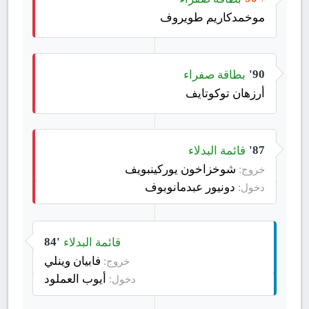
موخمدكاريم طويروف
بطاقة صفراء
90'
أرزهان توكوتايف
قائمة البدلاء
87'
شوخزاخون يوركينبويف
خروج:
دونيور عبدمانوبوف
دخول:
قائمة البدلاء
84'
فابيان وينلي
خروج:
أيوب العملود
دخول: