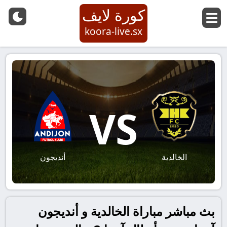
كورة لايف
koora-live.sx
VS
الخالدية
أنديجون
بث مباشر مباراة الخالدية و أنديجون