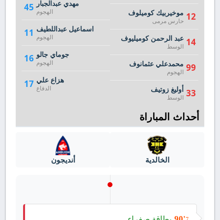
مهدي عبدالجبار
45
الهجوم
موخيربيك كوميلوف
12
حارس مرمى
اسماعيل عبداللطيف
11
الهجوم
عبد الرحمن كوميليوف
14
الوسط
جوماي جالو
16
الهجوم
محمدعلي عثمانوف
99
الهجوم
هزاع علي
17
الدفاع
أوليغ زوتيف
33
الوسط
أحداث المباراة
الخالدية
أنديجون
بطاقة صفراء
90'
7