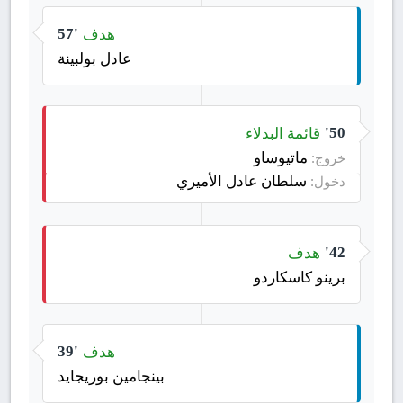
هدف
57'
عادل بولبينة
قائمة البدلاء
50'
ماتيوساو
خروج:
سلطان عادل الأميري
دخول:
هدف
42'
برينو كاسكاردو
هدف
39'
بينجامين بوريجايد