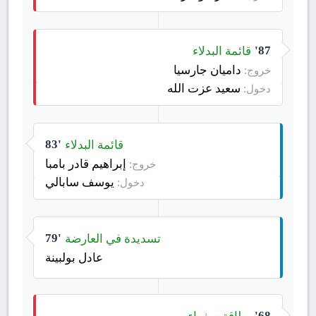
قائمة البدلاء
87'
داميان جارسيا
خروج:
سعید عزت الله
دخول:
قائمة البدلاء
83'
إبراهيم قادر بامبا
خروج:
يوسف سابالي
دخول:
تسديدة في العارضة
79'
عادل بولبينة
بطاقة صفراء
68'