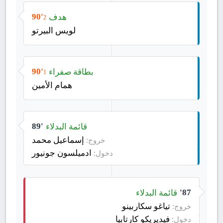
هدف
90'
2
لويس البيرتو
بطاقة صفراء
90'
1
همام الأمين
قائمة البدلاء
89'
إسماعيل محمد
خروج:
ادميلسون جونيور
دخول:
قائمة البدلاء
87'
تياغو سكاربينو
خروج:
فيديريكو كارتابيا
دخول: