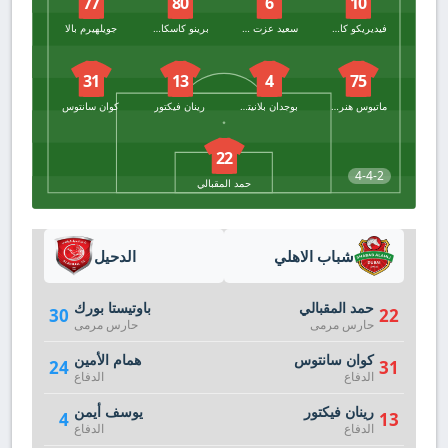
77
80
6
10
فيديريكو كارتابيا
سعید عزت الله
برينو كاسكاردو
جويلهيرم بالا
31
13
4
75
ماتيوس هنريكي
بوجدان بلانيتش
رينان فيكتور
كوان سانتوس
22
4-4-2
حمد المقبالي
شباب الاهلي
الدحيل
حمد المقبالي
باوتيستا بورك
30
22
حارس مرمى
حارس مرمى
كوان سانتوس
همام الأمين
24
31
الدفاع
الدفاع
رينان فيكتور
يوسف أيمن
4
13
الدفاع
الدفاع