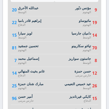
مؤنس دبّور
عبدالله الأحرق
20
9
الهجوم
الوسط
ماتيوساو
إبراهيم قادر بامبا
22
19
الهجوم
الدفاع
داميان جارسيا
لويز سيارا
15
14
الوسط
الوسط
تياغو سكاربينو
تحسين جمشيد
81
70
الهجوم
الهجوم
جاستون سواريز
إسماعيل محمد
7
8
الوسط
الهجوم
حسن حمزة
غانم بخيث المنهالي
14
12
حارس مرمى
الدفاع
عيد خميس النعيمي
مبارك شنان حمزة
25
26
الوسط
الهجوم
كايكي فيرنانديز
أمير حسن
96
15
الدفاع
حارس مرمى