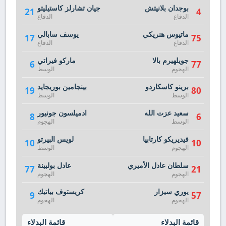
بوجدان بلانيتش
جيان تشارلز كاستيليتو
21
4
الدفاع
الدفاع
ماتيوس هنريكي
يوسف سابالي
17
75
الدفاع
الدفاع
جويلهيرم بالا
ماركو فيراتي
6
77
الهجوم
الوسط
برينو كاسكاردو
بينجامين بوريجايد
19
80
الوسط
الوسط
سعید عزت الله
ادميلسون جونيور
8
6
الوسط
الهجوم
فيديريكو كارتابيا
لويس البيرتو
10
10
الهجوم
الوسط
سلطان عادل الأميري
عادل بولبينة
77
21
الهجوم
الهجوم
يوري سيزار
كريستوف بياتيك
9
57
الهجوم
الهجوم
قائمة البدلاء
قائمة البدلاء