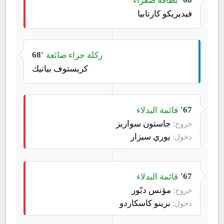
فيديريكو كارتابيا
ركلة جزاء ضائعة
68'
كريستوف بياتيك
قائمة البدلاء
67'
جاستون سواريز
خروج:
يوري سيزار
دخول:
قائمة البدلاء
67'
مؤنس دبّور
خروج:
برينو كاسكاردو
دخول: