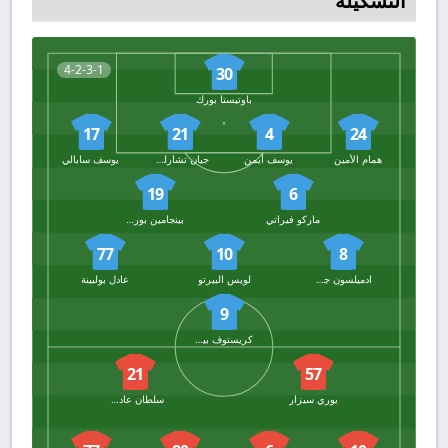
التشكيلة
4-2-3-1
30
باوتيستا بورك
17
21
4
24
همام الأمين
يوسف أيمن
جيان تشارلز كاستيليتو
يوسف سابالي
19
6
ماركو فيراتي
بينجامين بوريجايد
77
10
8
ادميلسون جونيور
لويس البيرتو
عادل بولبينة
9
كريستوف بياتيك
21
57
يوري سيزار
سلطان عادل الأميري