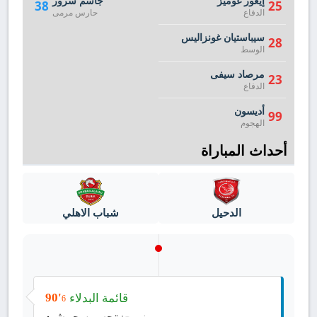
إيغور غوميز
جاسم سرور
38
25
الدفاع
حارس مرمى
سيباستيان غونزاليس
28
الوسط
مرصاد سیفی
23
الدفاع
أديسون
99
الهجوم
أحداث المباراة
الدحيل
شباب الاهلي
قائمة البدلاء
90'
6
تحسين جمشيد