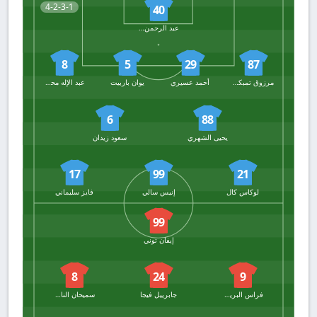
4-2-3-1
40
عبد الرحمن هدل الشمري
8
5
29
87
مرزوق تمبكتي
أحمد عسيري
يوان باربيت
عبد الإله محمد الخيبري
6
88
يحيى الشهري
سعود زيدان
17
99
21
لوكاس كال
إنيس سالي
فايز سليماني
99
إيفان توني
8
24
9
فراس البريكان
جابرييل فيجا
سميحان النابت