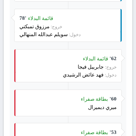
قائمة البدلاء
78'
مرزوق تمبكتي
خروج:
سويلم عبدالله المنهالي
دخول:
قائمة البدلاء
62'
جابرييل فيجا
خروج:
فهد عائض الرشيدي
دخول:
بطاقة صفراء
60'
ميري ديميرال
بطاقة صفراء
53'