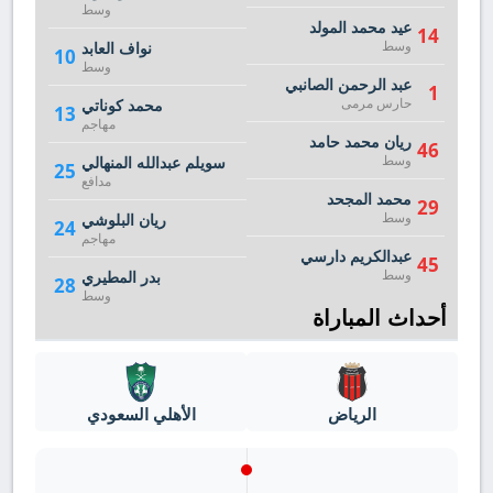
وسط
عيد محمد المولد
14
وسط
نواف العابد
10
وسط
عبد الرحمن الصانبي
1
حارس مرمى
محمد كوناتي
13
مهاجم
ريان محمد حامد
46
وسط
سويلم عبدالله المنهالي
25
مدافع
محمد المجحد
29
وسط
ريان البلوشي
24
مهاجم
عبدالكريم دارسي
45
وسط
بدر المطيري
28
وسط
أحداث المباراة
الرياض
الأهلي السعودي