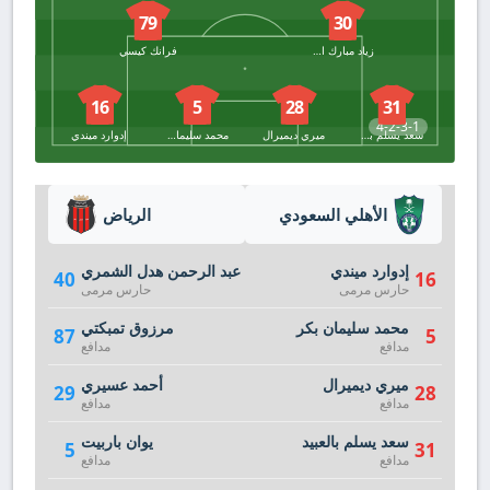
79
30
زياد مبارك الجهني
فرانك كيسي
16
5
28
31
4-2-3-1
سعد يسلم بالعبيد
ميري ديميرال
محمد سليمان بكر
إدوارد ميندي
الأهلي السعودي
الرياض
إدوارد ميندي
عبد الرحمن هدل الشمري
40
16
حارس مرمى
حارس مرمى
محمد سليمان بكر
مرزوق تمبكتي
87
5
مدافع
مدافع
ميري ديميرال
أحمد عسيري
29
28
مدافع
مدافع
سعد يسلم بالعبيد
يوان باربيت
5
31
مدافع
مدافع