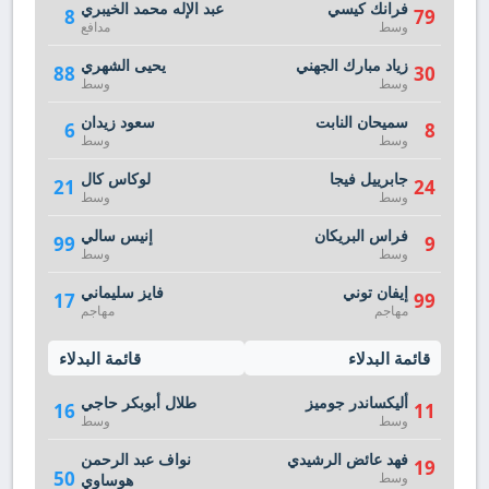
فرانك كيسي
عبد الإله محمد الخيبري
8
79
وسط
مدافع
زياد مبارك الجهني
يحيى الشهري
88
30
وسط
وسط
سميحان النابت
سعود زيدان
6
8
وسط
وسط
جابرييل فيجا
لوكاس كال
21
24
وسط
وسط
فراس البريكان
إنيس سالي
99
9
وسط
وسط
إيفان توني
فايز سليماني
17
99
مهاجم
مهاجم
قائمة البدلاء
قائمة البدلاء
أليكساندر جوميز
طلال أبوبكر حاجي
16
11
وسط
وسط
فهد عائض الرشيدي
نواف عبد الرحمن
19
50
وسط
هوساوي