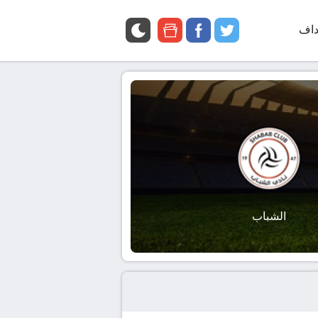
داف
twitter
facebook
google
news
الشباب