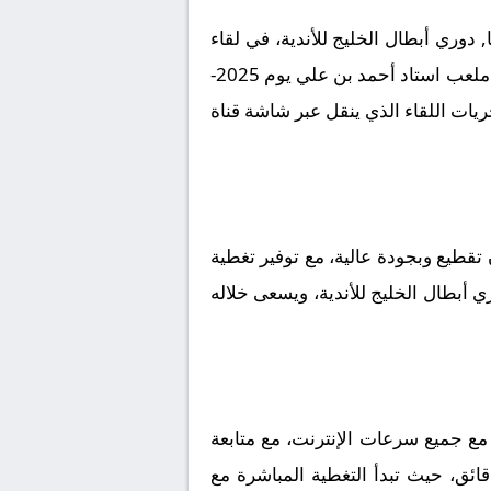
دوري أبطال الخليج للأندية، في لقاء
مرتقب يعد بالإثارة والتشويق نظراً لقوة الفريقين ورغبتهما في تحقيق الانتصار. تقام المباراة على أرضية ملعب استاد أحمد بن علي يوم 2025-
ير لمتابعة مجريات اللقاء الذي ينقل عبر شاشة قناة
قطيع وبجودة عالية، مع توفير تغطية
ي أبطال الخليج للأندية، ويسعى خلاله
مع جميع سرعات الإنترنت، مع متابعة
قائق، حيث تبدأ التغطية المباشرة مع