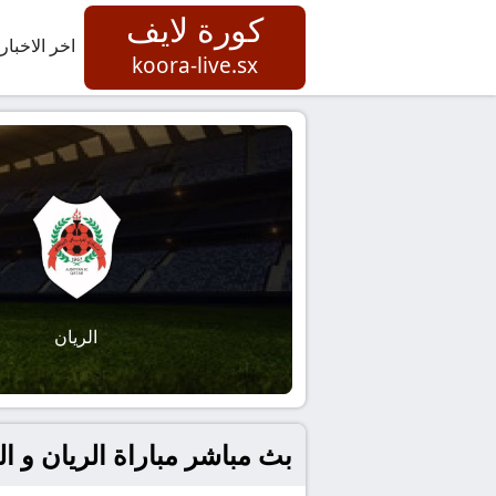
كورة لايف
اخر الاخبار
koora-live.sx
الريان
بث مباشر مباراة الريان و ال