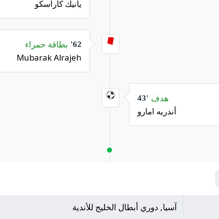
يانيك كاراسكو
بطاقة حمراء
62'
Mubarak Alrajeh
هدف
43'
أندريه امارو
آسيا, دوري أبطال الخليج للأندية