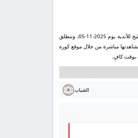
تُقام مباراة الريان ضد الشباب على ملعب استاد أحمد بن علي في إطار بطولة آسيا, دوري أبطال الخليج للأندية يوم 2025-11-05، وتنطلق
ليق ، ويمكنكم مشاهدتها مباشرة من خلال موقع كورة
 بوقت كافٍ.
الشباب