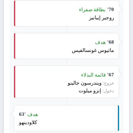
بطاقة صفراء
70'
روجير إيبانيز
هدف
68'
ماثيوس غونسالفيس
قائمة البدلاء
67'
ويندرسون جالينو
خروج:
إنزو ميلوت
دخول:
هدف
63'
كلاودينهو