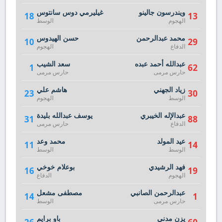
ويندرسون جالينو
غيليرمي دوس سانتوس
18
13
الهجوم
الوسط
محمد عبدالرحمن
حسن الهيدوس‎
10
29
الدفاع
الهجوم
عبدالله أحمد عبده
سعد الشيب
1
62
حارس مرمى
حارس مرمى
زياد الجهني
هاشم علي
23
30
الوسط
الهجوم
عبدالإله الخيبري
يوسف عبدالله بليدة
31
88
الدفاع
حارس مرمى
عيد المولد
محمد وعد
11
14
الوسط
الوسط
فهد الرشيدي
بوعلام خوخي
16
19
الهجوم
الدفاع
عبدالرحمن الصانبي
مصطفى مشعل
14
1
حارس مرمى
الوسط
يزن مدني
باو برايم