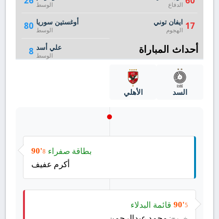
26
60
الدفاع
الوسط
ايفان توني
أوغستين سوريا
80
17
الهجوم
الوسط
أحداث المباراة
علي أسد
8
الوسط
السد
الأهلي
بطاقة صفراء
90'
8
أكرم عفيف
قائمة البدلاء
90'
5
محمد عبدالرحمن
خروج: