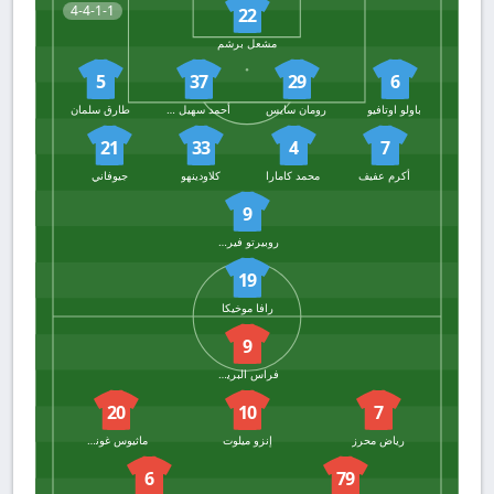
4-4-1-1
22
مشعل برشم
5
37
29
6
باولو اوتافيو
رومان سايس
أحمد سهيل الحماويندي
طارق سلمان
21
33
4
7
أكرم عفيف
محمد كامارا
كلاودينهو
جيوفاني
9
روبيرتو فيرمينو
19
رافا موخيكا
9
فراس البريكان
20
10
7
رياض محرز
إنزو ميلوت
ماثيوس غونسالفيس
6
79