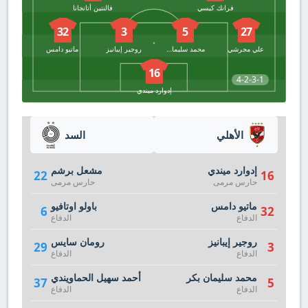
فرانك كيسي
فالنتين أتانجانا
32
3
5
27
علي مجرشي
محمد سليمان بكر
روجير إيبانيز
ماتيو دامس
16
4-2-3-1
إدوارد ميندي
الأهلي
السد
إدوارد ميندي
مشعل برشم
22
16
حارس مرمى
حارس مرمى
ماتيو دامس
باولو اوتافيو
6
32
الدفاع
الدفاع
روجير إيبانيز
رومان سايس
29
3
الدفاع
الدفاع
محمد سليمان بكر
أحمد سهيل الحماويندي
37
5
الدفاع
الدفاع