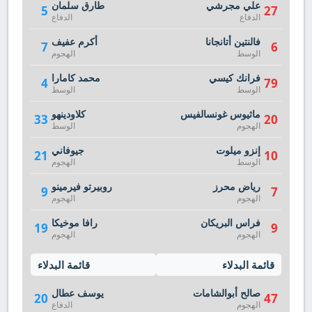
علي مجرشي
طارق سلمان
5
27
الدفاع
الدفاع
فالنتين أتانجانا
أكرم عفيف
7
6
الوسط
الهجوم
فرانك كيسي
محمد كامارا
4
79
الوسط
الوسط
ماثيوس غونسالفيس
كلاودينهو
33
20
الهجوم
الوسط
إنزو ميلوت
جيوفاني
21
10
الوسط
الهجوم
رياض محرز
روبيرتو فيرمينو
9
7
الهجوم
الهجوم
فراس البريكان
رافا موخيكا
19
9
الهجوم
الهجوم
قائمة البدلاء
قائمة البدلاء
صالح أبوالشامات
يوسف عطال
20
47
الهجوم
الدفاع