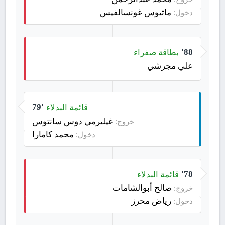
ماثيوس غونسالفيس
دخول:
بطاقة صفراء
88'
علي مجرشي
قائمة البدلاء
79'
غيليرمي دوس سانتوس
خروج:
محمد كامارا
دخول:
قائمة البدلاء
78'
صالح أبوالشامات
خروج:
رياض محرز
دخول: