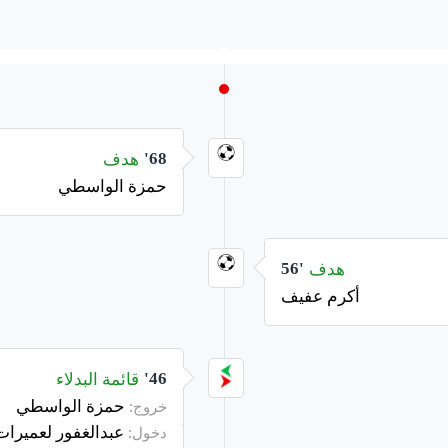
هدف
68'
حمزة الواسطي
هدف
56'
أكرم عفيف
قائمة البدلاء
46'
حمزة الواسطي
خروج:
عبدالغفور لعميرات
دخول: