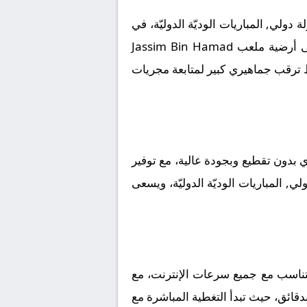
لي, المباريات الوديّة الدوليّة، في
لقاء مرتقب يعد بالإثارة والتشويق نظراً لقوة الفريقين ورغبتهما في تحقيق الانتصار. تقام المباراة على أرضية ملعب Jassim Bin Hamad
الساعة 19:30 بتوقيت مكة المكرمة، وسط ترقب جماهيري كبير لمتابعة مجريات
بدون تقطيع وبجودة عالية، مع توفير
, المباريات الوديّة الدوليّة، ويسعى
تتناسب مع جميع سرعات الإنترنت، مع
بدقائق، حيث تبدأ التغطية المباشرة مع