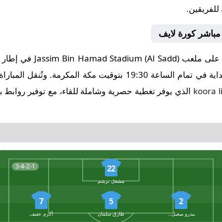
 للفريقين.
 مباشر كورة لايف
تُقام مباراة السد ضد الوداد
يوم 2025-08-10، وتنطلق صافرة البداية في تمام الساعة 19:30 بتوقيت
koora l
الذي يوفر تغطية حصرية وشاملة للقاء، مع توفير روابط ب
3-4-2-1
22
مشعل برشم
7
5
2
بيدرو ميغيل كوريا
طارق سلمان
أكرم عفيف