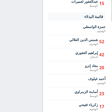
عبدالغفور لعميرات
15
الوسط
قائمة البدلاء
حمزة الواسطي
الهجوم
شمس الدين العلالي
52
الهجوم
إبراهيم العفوري
42
الدفاع
معاد إنزو
20
الوسط
أحمد غيلوف
الهجوم
أسامة الزمراوي
23
الوسط
زكرياء فتيحي
17
الهجوم