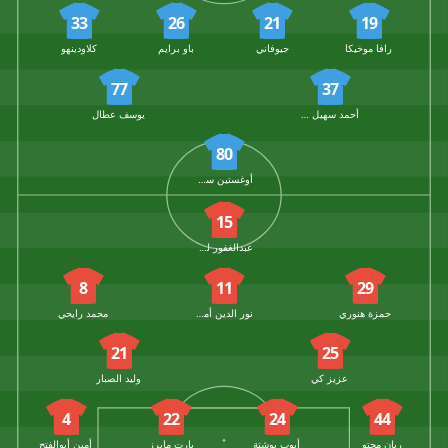
33
26
21
19
رافا موخيكا
جيوفاني
باو برايم
كلاودينهو
77
37
أحمد سهيل الحماويندي
يوسف عطال
80
أوغستين سوريا
15
عبدالغفور لعميرات
8
11
29
حمزة هنوري
نور الدين أمرابط
محمد رايحي
21
25
عزيز كي
وليد الصبار
4
22
24
44
ريان محتو
أيوب بوشتة
بارت مايرز
أمين أبوالفتح