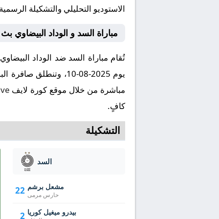
الاستوديو التحليلي والتشكيلة الرسمية
مباراة السد و الوداد البيضاوي بث
مباشرة من خلال موقع كورة لايف
ive
كافٍ.
التشكيلة
السد
مشعل برشم
22
حارس مرمى
بيدرو ميغيل كوريا
2