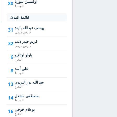
أوغستين سوريا
80
الوسط
قائمة البدلاء
يوسف عبدالله بليدة
31
حارس مرمى
كريم حيدر ذيب
32
حارس مرمى
باولو اوتافيو
6
الدفاع
علي أسد
8
الوسط
عبد الله بدر اليزيدي
13
الدفاع
مصطفى مشعل
14
الوسط
بوعلام خوخي
16
الدفاع