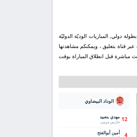
 البيضاوي على ملعب Jassim Bin Hamad Stadium (Al Sadd) في إطار بطولة دولي, المباريات الوديّة الدوليّة
 مكة المكرمة. وتُنقل المباراة عبر قناة بتعليق ، ويمكنكم مشاهدتها
ث مباشرة قبل انطلاق المباراة بوقت
الوداد البيضاوي
مهدي بنعبيد
12
حارس مرمى
أمين أبوالفتح
4