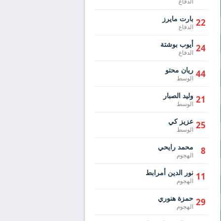
الدفاع
بارت مايرز
22
الدفاع
أيوب بوشتة
24
الدفاع
ريان محتو
44
الوسط
وليد الصبار
21
الوسط
عزيز كي
25
الوسط
محمد رايحي
8
الهجوم
نور الدين أمرابط
11
الهجوم
حمزة هنوري
29
الهجوم