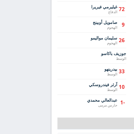
غيليرمي فيريرا
72
الدفاع
صامويل أوبينج
9
الهجوم
سليمان مواليمو
26
الهجوم
جوزيف باكاسو
الوسط
بيدرينهو
33
الوسط
آرثر فيندروسكي
10
الوسط
عبدالعالي محمدي
-1
حارس مرمى