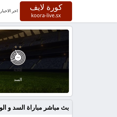
كورة لايف
اخر الاخبار
koora-live.sx
السد
بث مباشر مباراة السد و الودا