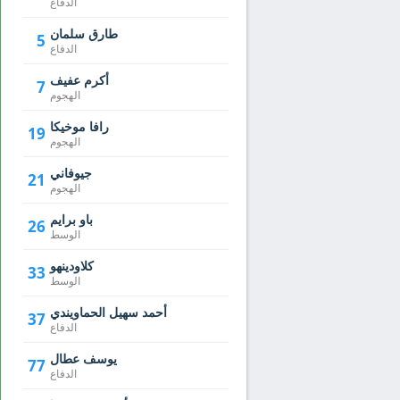
الدفاع
طارق سلمان
5
الدفاع
أكرم عفيف
7
الهجوم
رافا موخيكا
19
الهجوم
جيوفاني
21
الهجوم
باو برايم
26
الوسط
كلاودينهو
33
الوسط
أحمد سهيل الحماويندي
37
الدفاع
يوسف عطال
77
الدفاع