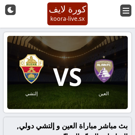
كورة لايف
koora-live.sx
VS
العين
إلتشي
بث مباشر مباراة العين و إلتشي دولي,